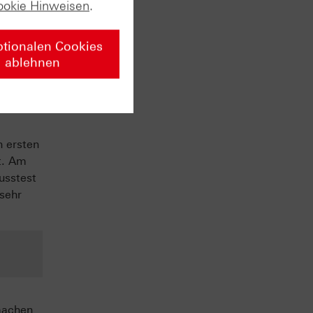
ookie Hinweisen
.
ptionalen Cookies
ablehnen
vate
n ersten
t. Am
usstest
 sehr
machen