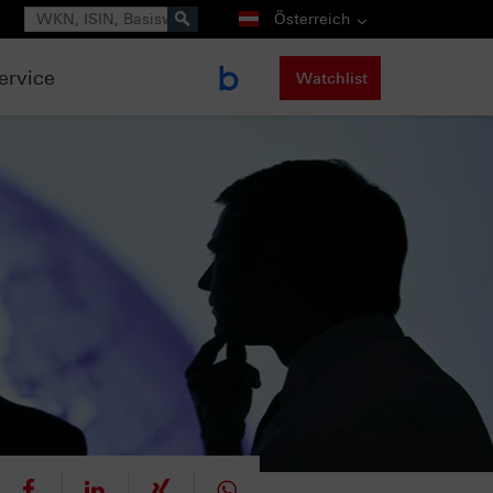
Suche
Österreich
ervice
Watchlist
eet
teilen
mitteilen
teilen
teilen