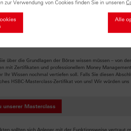
en zur Verwendung von Cookies finden Sie in unseren
C
nserer Marktbeobachtung
Cookies
Alle o
n
ate-Masterclass in die Welt der Deri
s Sie über die Grundlagen der Börse wissen müssen – von de
egien mit Zertifikaten und professionellem Money Managemen
r Ihr Wissen nochmal vertiefen soll. Falls Sie diesen Abschl
liches HSBC-Masterclass-Zertifikat von uns! Wir würden uns
u unserer Masterclass
ten sollten sich Anleger mit der Funktionsweise vertraut 