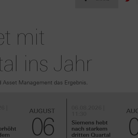
et mit
al ins Jahr
nd Asset Management das Ergebnis.
6 |
06.08.2026 |
AUGUST
AU
11:30
06
Siemens hebt
erhöht
nach starkem
idem
dritten Quartal