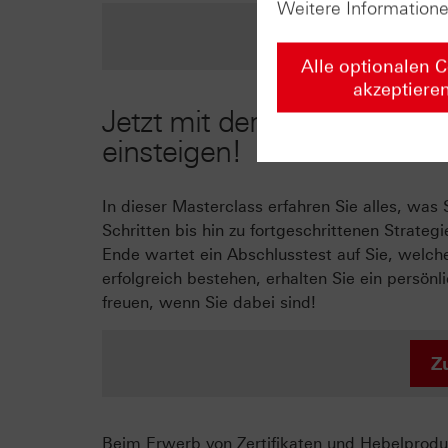
Weitere Information
Zu u
Alle optionalen 
akzeptiere
Jetzt mit der HSBC-Zertifik
einsteigen!
In dieser Masterclass erfahren Sie alles, wa
Schritten bis hin zu fortgeschrittenen Strat
Ende wartet ein Abschlusstest auf Sie, welche
erfolgreich bestehen, erhalten Sie ein persön
freuen, wenn Sie dabei sind!
Z
Beim Erwerb von Zertifikaten und Hebelproduk