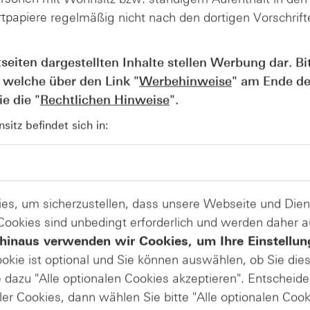
tpapiere regelmäßig nicht nach den dortigen Vorschrifte
Produkte auf
tseiten dargestellten Inhalte stellen Werbung dar. Bi
 welche über den Link "
Werbehinweise
" am Ende de
Allianz SE
e die "
Rechtlichen Hinweise
".
itz befindet sich in:
es, um sicherzustellen, dass unsere Webseite und Di
 Cookies sind unbedingt erforderlich und werden daher 
raußen – mit frischem Blick auf die Märkte zur Jahresmitte
hinaus verwenden wir Cookies, um Ihre Einstellun
tische Spannungen und Energiepreise Preise, Routen und
ookie ist optional und Sie können auswählen, ob Sie die
re nach Fukushima – was bleibt, was hat sich verändert? 
öl als Gradmesser globaler Unsicherheit. Abgerundet mit
dazu "Alle optionalen Cookies akzeptieren". Entscheide
& S&P 500® („Sell in May“)
ler Cookies, dann wählen Sie bitte "Alle optionalen Cook