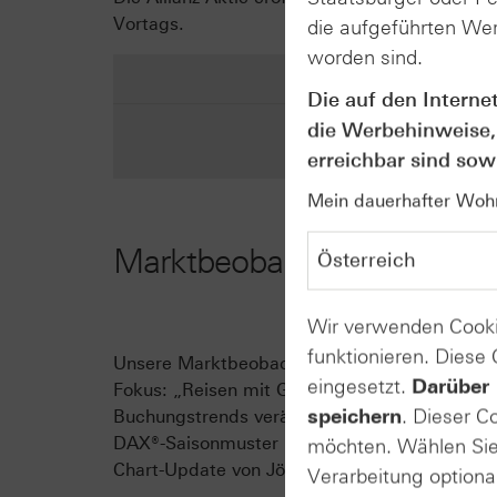
Vortags.
die aufgeführten Wer
worden sind.
Die auf den Interne
die Werbehinweise,
erreichbar sind sowi
Mein dauerhafter Wohns
Marktbeobachtung
Wir verwenden Cooki
funktionieren. Diese
Unsere Marktbeobachtung Mai 2026 ist jetzt d
eingesetzt.
Darüber 
Fokus: „Reisen mit Gegenwind“ – wie geopoli
speichern
. Dieser C
Buchungstrends verändern. Außerdem: 15 Jah
DAX®-Saisonmuster im Mai, sowie Gold & Roh
möchten. Wählen Sie 
Chart-Update von Jörg Scherer: Gold Special 
Verarbeitung optiona