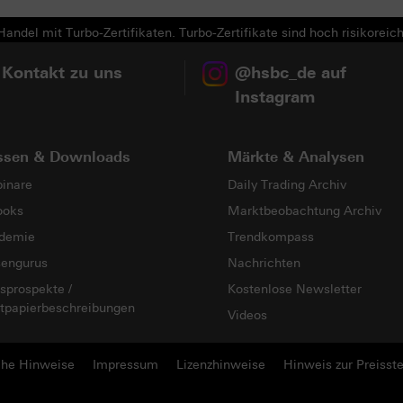
andel mit Turbo-Zertifikaten. Turbo-Zertifikate sind hoch risikoreich
 Kontakt zu uns
@hsbc_de auf
Instagram
ssen & Downloads
Märkte & Analysen
inare
Daily Trading Archiv
ooks
Marktbeobachtung Archiv
demie
Trendkompass
sengurus
Nachrichten
sprospekte /
Kostenlose Newsletter
tpapierbeschreibungen
Videos
che Hinweise
Impressum
Lizenzhinweise
Hinweis zur Preisste