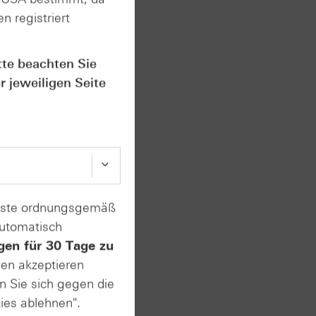
n registriert
tte beachten Sie
r jeweiligen Seite
enste ordnungsgemäß
automatisch
. Im
gen für 30 Tage zu
sen akzeptieren
Dazu
 dem
n Sie sich gegen die
ies ablehnen".