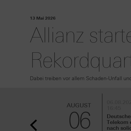
13 Mai 2026
Allianz start
Rekordquart
Dabei treiben vor allem Schaden-Unfall u
06.08.202
AUGUST
16:45
06
Deutsche
Telekom 
nach sol