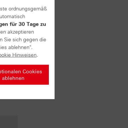
enste ordnungsgemäß
etzt.
automatisch
gen für 30 Tage zu
sen akzeptieren
n Sie sich gegen die
ies ablehnen".
ookie Hinweisen
.
ptionalen Cookies
ablehnen
bzw.
 DAX®-