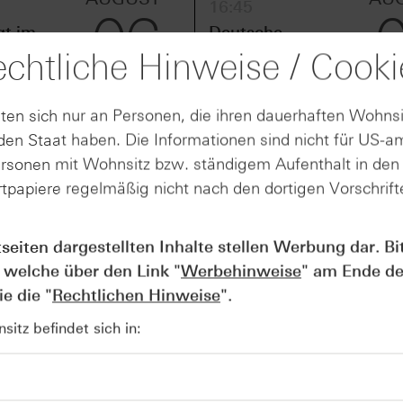
16:45
06
gt im
Deutsche
uartal
Telekom erhöht
chtliche Hinweise / Cooki
men und
nach solidem
em
zweiten Quartal
zu
den Barmittel-
ten sich nur an Personen, die ihren dauerhaften Wohnsi
Ausblick
en Staat haben. Die Informationen sind nicht für US-a
ersonen mit Wohnsitz bzw. ständigem Aufenthalt in de
tpapiere regelmäßig nicht nach den dortigen Vorschrifte
für Online-Suche drohte Google die Zerschlagung. Die US-
hrome. Nun hat ein US-Gericht gestern Abend entschieden,
tseiten dargestellten Inhalte stellen Werbung dar. Bi
m Android verkaufen muss. Jedoch hat das Gericht streng
 welche über den Link "
Werbehinweise
" am Ende de
em darf Google keine Exklusivvereinbarungen mehr treffen,
e die "
Rechtlichen Hinweise
".
enzprodukte vorzuinstallieren. Des Weiteren soll Google se
nnten Microsoft, DuckDuckGo oder auch KI-Unternehmen wi
itz befindet sich in:
den Wettbewerb im Bereich Künstliche Intelligenz fördern.
ngen. CEO Sundar Pichai sprach von einer "faktischen Ente