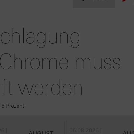
schlagung
- Chrome muss
uft werden
 8 Prozent.
6 |
06.08.2026 |
AUGUST
AU