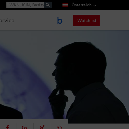
Suche
Österreich
ervice
Watchlist
eet
teilen
mitteilen
teilen
teilen