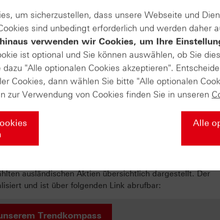
es, um sicherzustellen, dass unsere Webseite und Di
rung über ein mögliches Monopol im Werbegeschäft ausges
 Cookies sind unbedingt erforderlich und werden daher 
ools seines Werbegeschäfts verkaufen muss.
hinaus verwenden wir Cookies, um Ihre Einstellun
Produkte auf
ookie ist optional und Sie können auswählen, ob Sie die
dazu "Alle optionalen Cookies akzeptieren". Entscheide
ler Cookies, dann wählen Sie bitte "Alle optionalen Cook
Alphabet
en zur Verwendung von Cookies finden Sie in unseren
C
und Indexanleger
Cookies
Alle o
n
 wir Sie bei der Analyse vergangener Kursentwicklungen 
ie relative Stärke nach Levy und das Momentum von DAX®,
ten ausländischen Aktien übersichtlich dargestellt. Der
iert und ist über folgenden Link abrufbar:
unserem Trendkompass