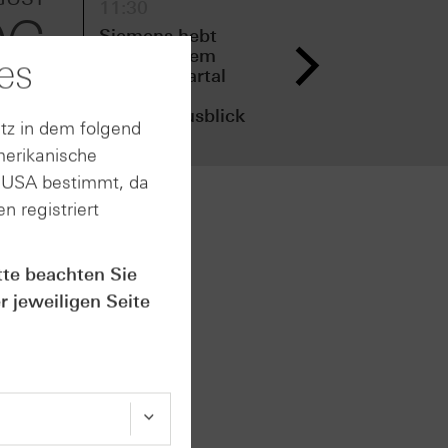
11:30
15:
06
05
Siemens hebt
Fre
nach starkem
nac
es
dritten Quartal
zwe
den
den
Ergebnisausblick
Erg
tz in dem folgend
an
an
merikanische
n USA bestimmt, da
n registriert
 dass
tte beachten Sie
e
r jeweiligen Seite
 die
ine
e OpenAI
ignung