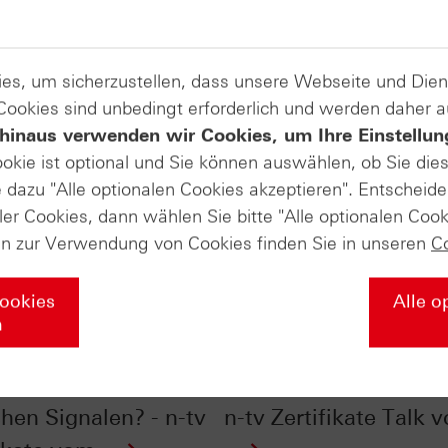
es, um sicherzustellen, dass unsere Webseite und Di
 Cookies sind unbedingt erforderlich und werden daher 
hinaus verwenden wir Cookies, um Ihre Einstellun
ookie ist optional und Sie können auswählen, ob Sie die
dazu "Alle optionalen Cookies akzeptieren". Entscheide
ler Cookies, dann wählen Sie bitte "Alle optionalen Cook
en zur Verwendung von Cookies finden Sie in unseren
C
Cookies
Alle o
n
 Dow Jones
Hype vs. Trend - dara
portation mit
sollten Anleger achten
chen Signalen? - n-tv
n-tv Zertifikate Talk 