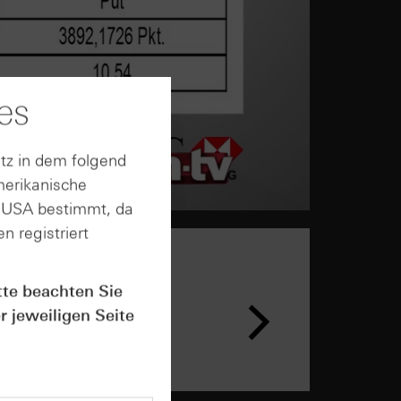
es
tz in dem folgend
merikanische
n USA bestimmt, da
n registriert
tte beachten Sie
r jeweiligen Seite