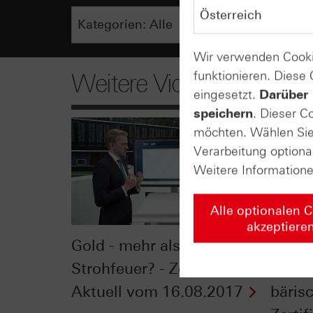
Wir verwenden Cooki
funktionieren. Diese
Weitere Videos
eingesetzt.
Darüber 
speichern
. Dieser C
möchten. Wählen Sie 
Verarbeitung optiona
Weitere Information
Alle optionalen 
akzeptiere
Gold - mehr als ein
USA:
Strohfeuer? - Zertifikate
Trans
Aktuell vom 16.08.2017
bäris