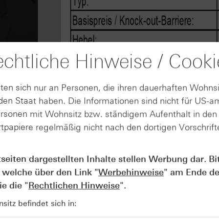
chtliche Hinweise / Cooki
ten sich nur an Personen, die ihren dauerhaften Wohnsi
en Staat haben. Die Informationen sind nicht für US-a
ersonen mit Wohnsitz bzw. ständigem Aufenthalt in de
tpapiere regelmäßig nicht nach den dortigen Vorschrifte
AUGUST
tseiten dargestellten Inhalte stellen Werbung dar. Bi
Wie lange bleibt der DAX® in
07
Rekordlaune? - ntv Zertifikate
 welche über den Link "
Werbehinweise
" am Ende de
07.08.26
e die "
Rechtlichen Hinweise
".
itz befindet sich in: