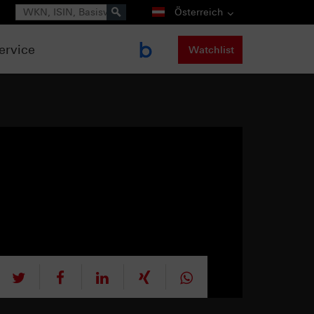
Suche
Österreich
ervice
Watchlist
tweet
teilen
mitteilen
teilen
teilen