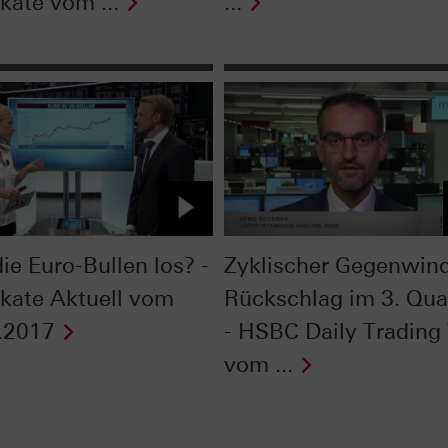
ikate vom ...
...
ie Euro-Bullen los? -
Zyklischer Gegenwind
fikate Aktuell vom
Rückschlag im 3. Qua
.2017
- HSBC Daily Trading
vom ...