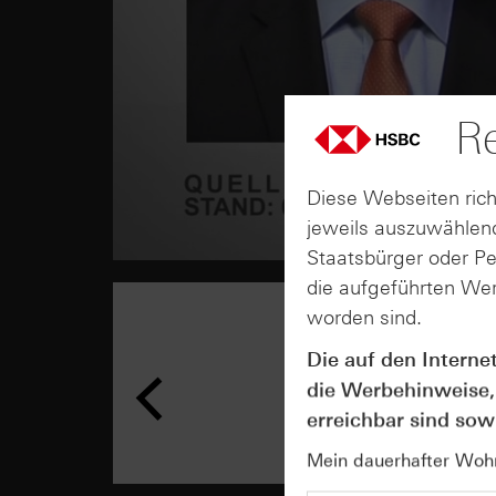
Re
Diese Webseiten rich
jeweils auszuwählend
Staatsbürger oder P
die aufgeführten Wer
worden sind.
Die auf den Interne
die Werbehinweise,
erreichbar sind sowi
Mein dauerhafter Wohns