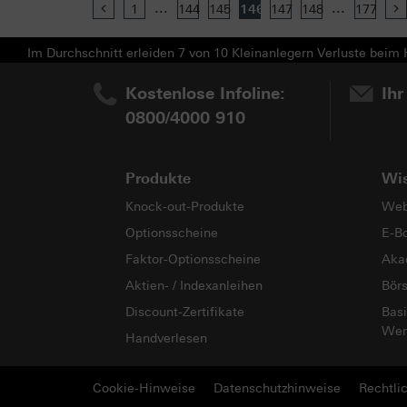
...
...
Previous
1
144
145
146
147
148
177
Im Durchschnitt erleiden 7 von 10 Kleinanlegern Verluste beim H
Kostenlose Infoline:
Ihr
0800/4000 910
Produkte
Wi
Knock-out-Produkte
Web
Optionsscheine
E-B
Faktor-Optionsscheine
Aka
Aktien- / Indexanleihen
Bör
Discount-Zertifikate
Basi
Wer
Handverlesen
Cookie-Hinweise
Datenschutzhinweise
Rechtli