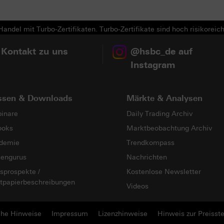
Next
andel mit Turbo-Zertifikaten. Turbo-Zertifikate sind hoch risikoreich
 Kontakt zu uns
@hsbc_de auf
Instagram
ssen & Downloads
Märkte & Analysen
inare
Daily Trading Archiv
ooks
Marktbeobachtung Archiv
demie
Trendkompass
sengurus
Nachrichten
sprospekte /
Kostenlose Newsletter
tpapierbeschreibungen
Videos
che Hinweise
Impressum
Lizenzhinweise
Hinweis zur Preisste