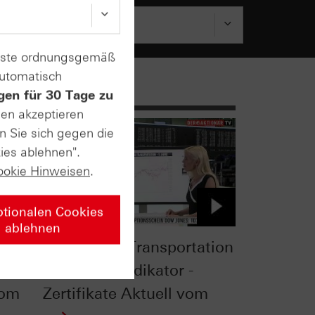
enste ordnungsgemäß
automatisch
gen für 30 Tage zu
sen akzeptieren
n Sie sich gegen die
ies ablehnen".
ookie Hinweisen
.
ptionalen Cookies
ablehnen
uf
Dow Jones Transportation
! -
als Vorlaufindikator -
vom
Zertifikate Aktuell vom