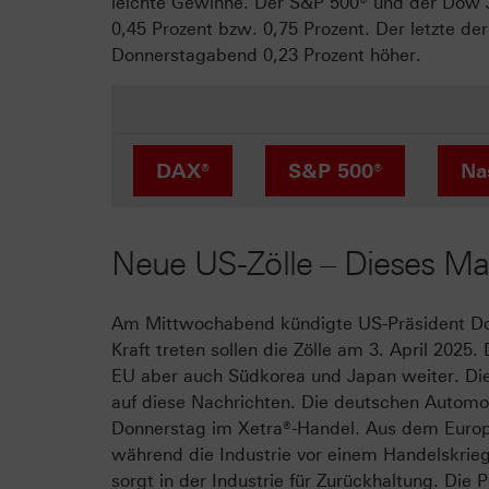
leichte Gewinne. Der S&P 500® und der Dow 
0,45 Prozent bzw. 0,75 Prozent. Der letzte d
Donnerstagabend 0,23 Prozent höher.
DAX®
S&P 500®
Na
Neue US-Zölle – Dieses Ma
Am Mittwochabend kündigte US-Präsident Don
Kraft treten sollen die Zölle am 3. April 202
EU aber auch Südkorea und Japan weiter. Die 
auf diese Nachrichten. Die deutschen Autom
Donnerstag im Xetra®-Handel. Aus dem Eur
während die Industrie vor einem Handelskrieg
sorgt in der Industrie für Zurückhaltung. Die