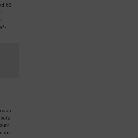
nd 63
t
n
a®-
mnach
satz
 zum
on im