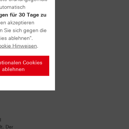
automatisch
gen für 30 Tage zu
sen akzeptieren
n Sie sich gegen die
ies ablehnen".
ookie Hinweisen
.
edoch
ptionalen Cookies
drich
ablehnen
l
lt. Der