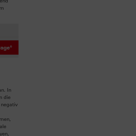
bend
am
rage®
n. In
n die
 negativ
hmen,
ale
yen,