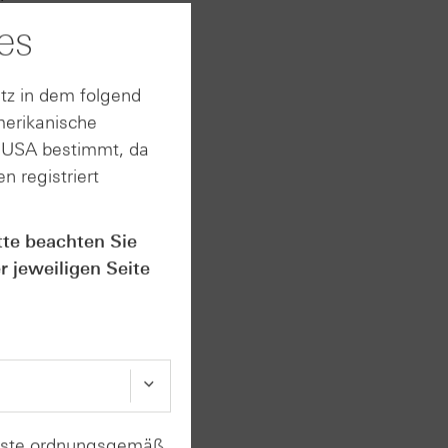
mühen.
es
tz in dem folgend
merikanische
W
n USA bestimmt, da
n registriert
tte beachten Sie
r jeweiligen Seite
ionsrate
liche
sank
enste ordnungsgemäß