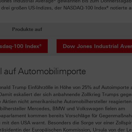
Jones Industrial Average® gewannen bis zum Donnerstaga
er drei großen US-Indizes, der NASDAQ-100 Index® notierte 
Produkte auf
sdaq-100 Index®
Dow Jones Industrial Ave
l auf Automobilimporte
ald Trump Einführzölle in Höhe von 25% auf Autoimporte a
5. Damit eskaliert der sich anbahnende Zollkrieg Trumps gege
Aktien nicht amerikanische Automobilhersteller reagierten
obilhersteller Mercedes, BMW und Volkswagen fielen am
opaparlament kommen bereits Vorschläge für Gegenmaßna
 mit den USA warnt. Besonders die Sorge vor einer Zollspir
 Präsidentin der Europäischen Kommission, Ursula von der Le