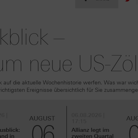
blick –
um neue US-Zöl
k auf die aktuelle Wochenhistorie werfen. Was war wic
htigsten Ereignisse übersichtlich für Sie zusammenge
6 |
06.08.2026 |
AUGUST
AU
17:15
06
sblick:
Allianz legt im
and in
zweiten Quartal