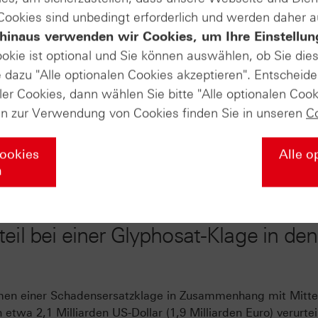
EUR/GBP
 Cookies sind unbedingt erforderlich und werden daher 
hinaus verwenden wir Cookies, um Ihre Einstellun
ookie ist optional und Sie können auswählen, ob Sie die
undesregierung entlassen
dazu "Alle optionalen Cookies akzeptieren". Entscheide
ler Cookies, dann wählen Sie bitte "Alle optionalen Cook
nsverhandlungen befinden wurde am Dienstag die ehemalige
en zur Verwendung von Cookies finden Sie in unseren
C
Bundespräsidenten entlassen. Das Kabinett Scholz bleibt j
tsführend im Amt. Ebenfalls fand am selben Tag die erste
Cookies
Alle o
Eine neue Bundesregierung um einen möglichen Kanzler Frie
n
evue ihre Ernennungsurkunden erhalten.
eil bei einer Glyphosat-Klage in den
n einer Schadensersatzklage in Zusammenhang mit Mitte
twa 2,1 Milliarden US-Dollar (1,9 Milliarden Euro) verurtei