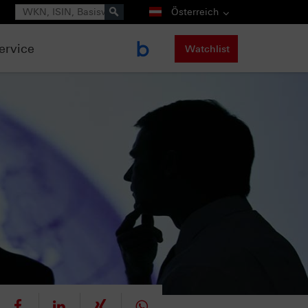
Suche
Österreich
ervice
Watchlist
eet
teilen
mitteilen
teilen
teilen