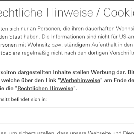
e aus und versicherte, sich um Verhandlungslösungen zu be
chtliche Hinweise / Cooki
 aktuell einen Zoll von 10%.
Produkte auf
ten sich nur an Personen, die ihren dauerhaften Wohnsi
en Staat haben. Die Informationen sind nicht für US-a
Mercedes-Benz Group AG
BM
ersonen mit Wohnsitz bzw. ständigem Aufenthalt in de
tpapiere regelmäßig nicht nach den dortigen Vorschrifte
 Februar auf 2,8 Prozent
tseiten dargestellten Inhalte stellen Werbung dar. Bi
 welche über den Link "
Werbehinweise
" am Ende de
ank auf 2,8% gegenüber 3% im Januar. Damit liegt die Inflat
e die "
Rechtlichen Hinweise
".
 Für den Markt war diese Zahl vor allem mit Sicht auf mög
itz befindet sich in:
 von Interesse. Die Rendite der 10-jährigen Staatsanleihe 
,71%.
Produkte auf
es, um sicherzustellen, dass unsere Webseite und Di