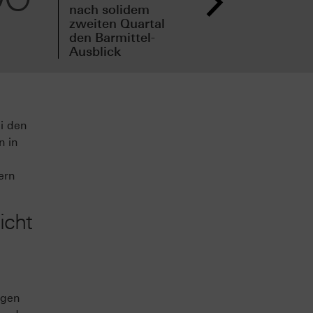
nach solidem
drit
zweiten Quartal
den
den Barmittel-
Erg
Ausblick
an
i den
n in
ern
icht
egen