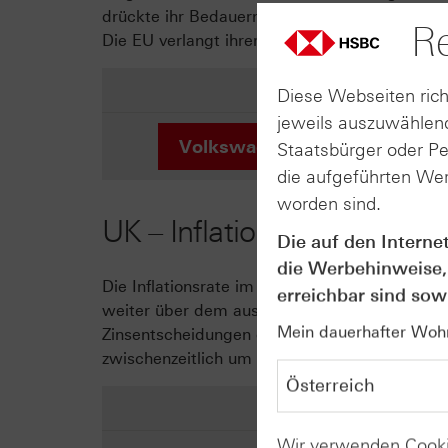
drückte ihr Bedauern über die neuen US-Zöll
Re
Die EU verlangt ihrerseits auf US-Autoimporte
Diese Webseiten rich
jeweils auszuwählend
Volkswagen Vz.
Staatsbürger oder P
die aufgeführten Wer
worden sind.
UK – Inflationsrate sinkt im
Die auf den Interne
die Werbehinweise,
Die Inflationsrate im Vereinigen Königreich s
erreichbar sind sowi
weiter über dem ausgewiesenen Ziel von 2,0%.
Mein dauerhafter Wohns
Zinsentscheidungen der Bank of England (BoE)
zwischenzeitlich um rund 6 Basispunkte auf 4
Wir verwenden Cooki