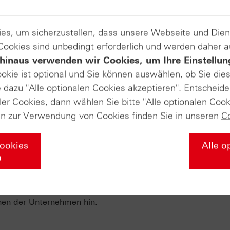
Nachfrage im Bereich Datenverarbeitungsgeräte und optisc
Metallerzeugung legte zu. Rückgänge gab es hingegen beim
es, um sicherzustellen, dass unsere Webseite und Di
r Pharmaindustrie. Die Inlandsnachfrage wuchs um rund 2,
 Cookies sind unbedingt erforderlich und werden daher 
ht um 0,3 Prozent sank. Das Bundeswirtschaftsministerium
erheiten sei offen, ob sich der positive Trend fortsetzt.
hinaus verwenden wir Cookies, um Ihre Einstellun
ookie ist optional und Sie können auswählen, ob Sie die
dazu "Alle optionalen Cookies akzeptieren". Entscheide
kgang im Mai deutlicher als erwarte
ler Cookies, dann wählen Sie bitte "Alle optionalen Cook
en zur Verwendung von Cookies finden Sie in unseren
C
ustrie überraschend stark gesunken. Nach Angaben des
 gegenüber dem Vormonat um rund 3,7 Prozent.
Cookies
Alle o
e Nachfrage nach Transportgütern. Bereinigt um diesen Ber
n
5 Prozent. Die Bestellungen langlebiger Güter ginge laut zw
n legten die Aufträge für langlebige Güter ohne Transport
 für zivile Kapitalgüter ohne Flugzeuge fiel auf rund 1,5 Pr
onen der Unternehmen hin.