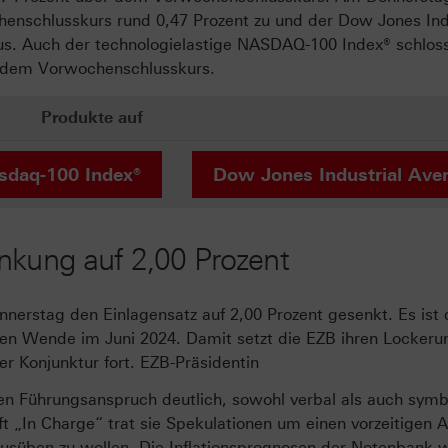
enschlusskurs rund 0,47 Prozent zu und der Dow Jones Ind
Plus. Auch der technologielastige NASDAQ-100 Index® schlo
r dem Vorwochenschlusskurs.
Produkte auf
sdaq-100 Index®
Dow Jones Industrial Ave
nkung auf 2,00 Prozent
nerstag den Einlagensatz auf 2,00 Prozent gesenkt. Es ist 
schen Wende im Juni 2024. Damit setzt die EZB ihren Locker
er Konjunktur fort. EZB-Präsidentin
ren Führungsanspruch deutlich, sowohl verbal als auch symb
ft „In Charge“ trat sie Spekulationen um einen vorzeitigen
ausüben zu wollen. Die Inflationsprognosen der Notenbank 