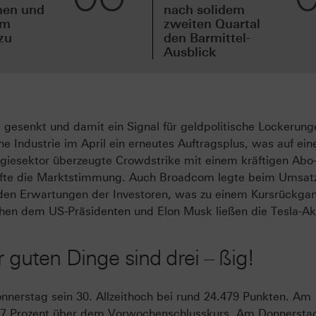
men und
nach solidem
em
zweiten Quartal
zu
den Barmittel-
Ausblick
t gesenkt und damit ein Signal für geldpolitische Lockerung
he Industrie im April ein erneutes Auftragsplus, was auf ein
iesektor überzeugte Crowdstrike mit einem kräftigen Abo
pfte die Marktstimmung. Auch Broadcom legte beim Umsat
r den Erwartungen der Investoren, was zu einem Kursrückga
schen dem US-Präsidenten und Elon Musk ließen die Tesla-A
r guten Dinge sind drei – ßig!
nnerstag sein 30. Allzeithoch bei rund 24.479 Punkten. Am
,07 Prozent über dem Vorwochenschlusskurs. Am Donnerst