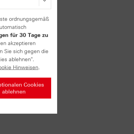
he
enste ordnungsgemäß
2
automatisch
gen für 30 Tage zu
sen akzeptieren
n Sie sich gegen die
t
ies ablehnen".
ookie Hinweisen
.
ptionalen Cookies
eich
ablehnen
eiter
mittel
ozent