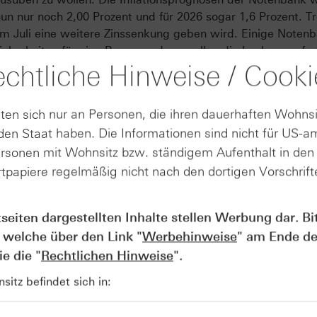
un nur noch 2,00 Prozent und für 2026 sogar 1,6 Prozent. Tr
 im Juli eine weitere Zinssenkung geben wird. Einige Noten
icherheiten für eine Pause, andere wollen die Lockerung for
chtliche Hinweise / Cooki
tscheidung ein neues Rekordhoch, bevor geopolitische Spa
betonte abschließend, man habe „noch keine Schlacht gew
ten sich nur an Personen, die ihren dauerhaften Wohnsi
Produkte auf
en Staat haben. Die Informationen sind nicht für US-a
ersonen mit Wohnsitz bzw. ständigem Aufenthalt in de
EUR/USD
tpapiere regelmäßig nicht nach den dortigen Vorschrifte
Auftragsplus deutet auf mögliche
tseiten dargestellten Inhalte stellen Werbung dar. Bi
 welche über den Link "
Werbehinweise
" am Ende de
e die "
Rechtlichen Hinweise
".
 den zweiten monatlichen Anstieg der Auftragseingänge in Fo
itz befindet sich in:
egen um 0,6 Prozent gegenüber dem Vormonat. Bereits im
geben, teils durch Vorzieheffekte aufgrund von US-