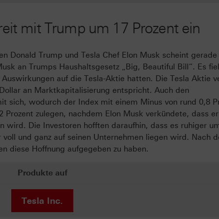
treit mit Trump um 17 Prozent ein
en Donald Trump und Tesla Chef Elon Musk scheint gerade
usk an Trumps Haushaltsgesetz „Big, Beautiful Bill“. Es fiel
swirkungen auf die Tesla-Aktie hatten. Die Tesla Aktie ve
Dollar an Marktkapitalisierung entspricht. Auch den
it sich, wodurch der Index mit einem Minus von rund 0,8 P
22 Prozent zulegen, nachdem Elon Musk verkündete, dass er
en wird. Die Investoren hofften daraufhin, dass es ruhiger u
 voll und ganz auf seinen Unternehmen liegen wird. Nach 
ren diese Hoffnung aufgegeben zu haben.
Produkte auf
Tesla Inc.