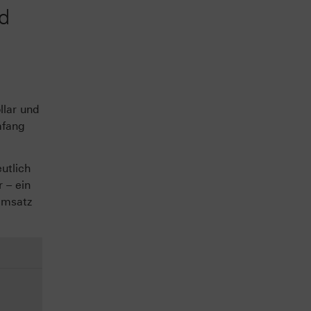
d
llar und
mfang
utlich
 – ein
Umsatz