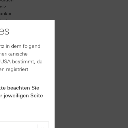
otz
banker
tsetzen.
es
nnungen
onnen“.
tz in dem folgend
merikanische
n USA bestimmt, da
n registriert
tte beachten Sie
r jeweiligen Seite
lge. Die
 März