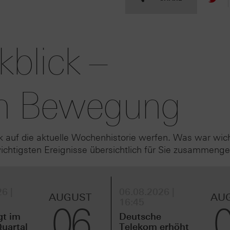
blick –
 in Bewegung
k auf die aktuelle Wochenhistorie werfen. Was war wic
htigsten Ereignisse übersichtlich für Sie zusammenge
6 |
06.08.2026 |
AUGUST
AU
16:45
06
gt im
Deutsche
uartal
Telekom erhöht