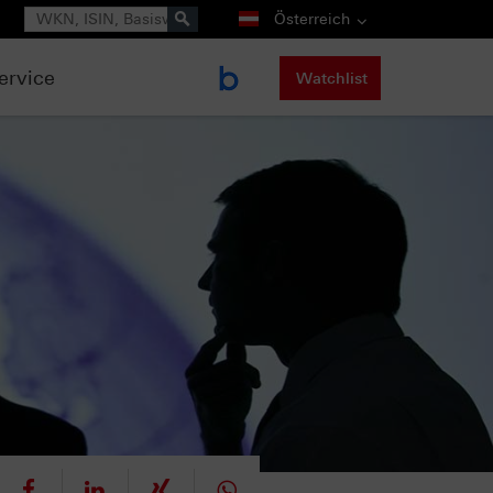
Suche
Österreich
ervice
Watchlist
eet
teilen
mitteilen
teilen
teilen