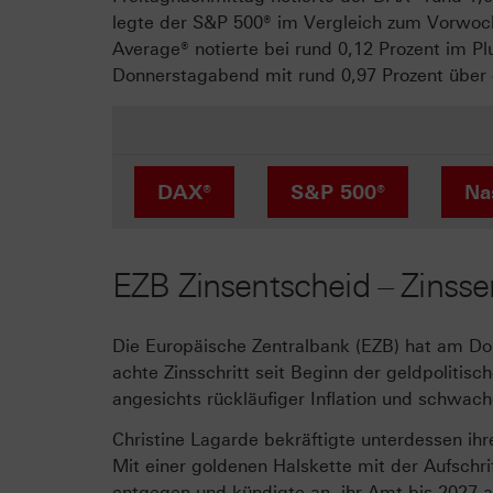
legte der S&P 500® im Vergleich zum Vorwoch
Average® notierte bei rund 0,12 Prozent im 
Donnerstagabend mit rund 0,97 Prozent übe
DAX®
S&P 500®
Na
EZB Zinsentscheid – Zinsse
Die Europäische Zentralbank (EZB) hat am Don
achte Zinsschritt seit Beginn der geldpoliti
angesichts rückläufiger Inflation und schwach
Christine Lagarde bekräftigte unterdessen ih
Mit einer goldenen Halskette mit der Aufschri
entgegen und kündigte an, ihr Amt bis 2027 