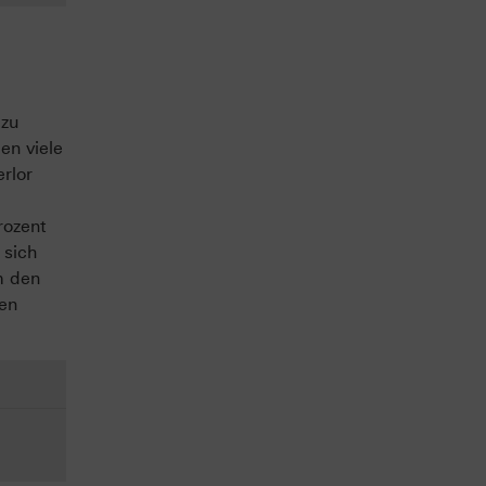
 zu
en viele
rlor
rozent
 sich
m den
den