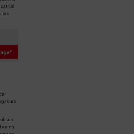
ustrial
ss am
rage®
der
ungskurs
olisch.
 Abgang
wurden