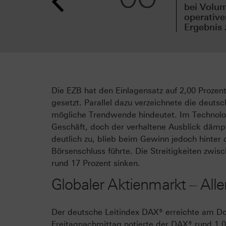
bei Volu
operativ
Ergebnis 
Die EZB hat den Einlagensatz auf 2,00 Prozen
gesetzt. Parallel dazu verzeichnete die deutsc
mögliche Trendwende hindeutet. Im Technolog
Geschäft, doch der verhaltene Ausblick däm
deutlich zu, blieb beim Gewinn jedoch hinte
Börsenschluss führte. Die Streitigkeiten zwi
rund 17 Prozent sinken.
Globaler Aktienmarkt – Alle
Der deutsche Leitindex DAX® erreichte am Do
Freitagnachmittag notierte der DAX® rund 1