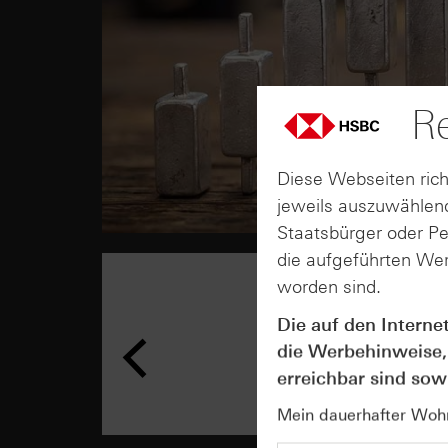
Re
Diese Webseiten rich
jeweils auszuwählend
Staatsbürger oder P
die aufgeführten Wer
worden sind.
Die auf den Interne
die Werbehinweise,
erreichbar sind sowi
Mein dauerhafter Wohns