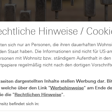
chtliche Hinweise / Cooki
ten sich nur an Personen, die ihren dauerhaften Wohnsi
en Staat haben. Die Informationen sind nicht für US-a
ersonen mit Wohnsitz bzw. ständigem Aufenthalt in de
tpapiere regelmäßig nicht nach den dortigen Vorschrifte
AUGUST
tseiten dargestellten Inhalte stellen Werbung dar. Bi
Wie lange bleibt der DAX® in
07
Rekordlaune? - ntv Zertifikate
 welche über den Link "
Werbehinweise
" am Ende de
07.08.26
e die "
Rechtlichen Hinweise
".
itz befindet sich in: