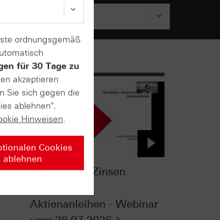
enste ordnungsgemäß
automatisch
gen für 30 Tage zu
sen akzeptieren
n Sie sich gegen die
ies ablehnen".
ookie Hinweisen
.
ptionalen Cookies
ablehnen
Checkliste - Zinsen
-
sichern mit
Aktienanleihen - Webinar