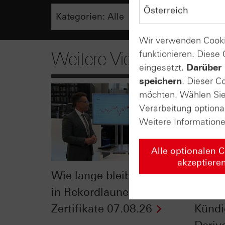
Wir verwenden Cooki
funktionieren. Diese
Weitere Videos
eingesetzt.
Darüber 
speichern
. Dieser C
möchten. Wählen Sie 
Verarbeitung optiona
Weitere Information
Alle optionalen 
akzeptiere
Wie lange bleibt der DAX®
Der Bl
in Rekordlaune? - ntv
Klein
Zertifikate 07.08.26
Kündi