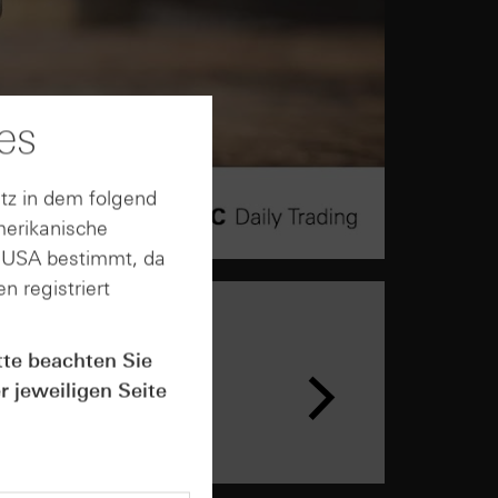
es
tz in dem folgend
merikanische
n USA bestimmt, da
n registriert
tte beachten Sie
r jeweiligen Seite