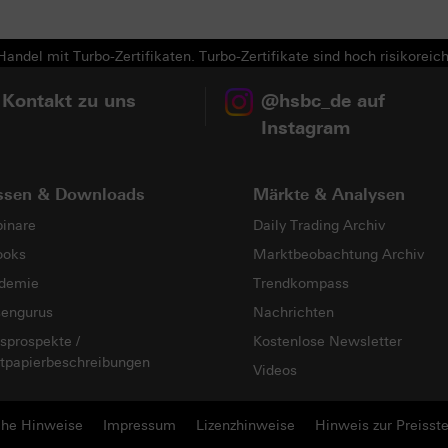
andel mit Turbo-Zertifikaten. Turbo-Zertifikate sind hoch risikoreich
 Kontakt zu uns
@hsbc_de auf
Instagram
ssen & Downloads
Märkte & Analysen
inare
Daily Trading Archiv
ooks
Marktbeobachtung Archiv
demie
Trendkompass
sengurus
Nachrichten
sprospekte /
Kostenlose Newsletter
tpapierbeschreibungen
Videos
che Hinweise
Impressum
Lizenzhinweise
Hinweis zur Preisste