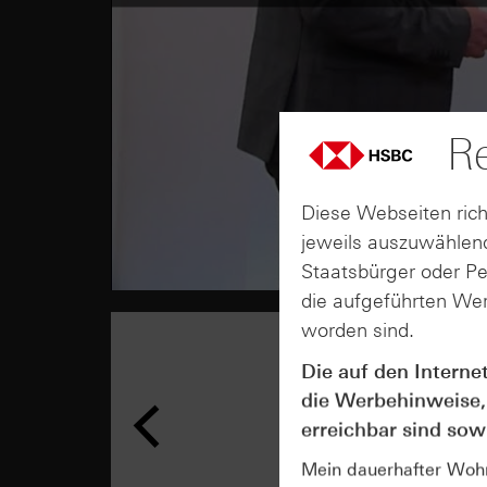
Re
Diese Webseiten rich
jeweils auszuwählend
Staatsbürger oder P
die aufgeführten Wer
worden sind.
Die auf den Interne
die Werbehinweise,
erreichbar sind sowi
Mein dauerhafter Wohns