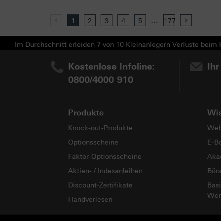
...
Previous
1
2
3
4
5
177
Next
Im Durchschnitt erleiden 7 von 10 Kleinanlegern Verluste beim H
Kostenlose Infoline:
Ihr
0800/4000 910
Produkte
Wi
Knock-out-Produkte
Web
Optionsscheine
E-B
Faktor-Optionsscheine
Aka
Aktien- / Indexanleihen
Bör
Discount-Zertifikate
Basi
Wer
Handverlesen