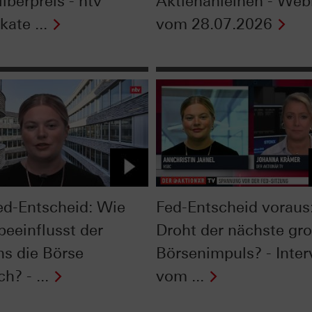
lberpreis - ntv
Aktienanleihen - Web
kate ...
vom 28.07.2026
ed-Entscheid: Wie
Fed-Entscheid voraus
beeinflusst der
Droht der nächste gr
ns die Börse
Börsenimpuls? - Inte
ch? - ...
vom ...