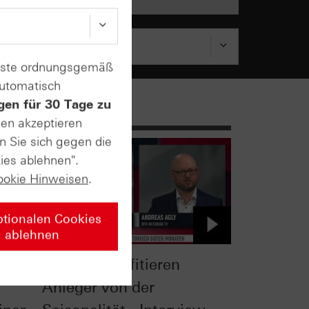
enste ordnungsgemäß
automatisch
gen für 30 Tage zu
sen akzeptieren
n Sie sich gegen die
ies ablehnen".
ookie Hinweisen
.
ptionalen Cookies
ablehnen
Gold: So profitieren
Anleger von der