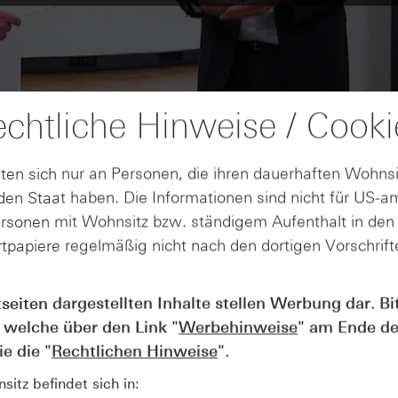
chtliche Hinweise / Cooki
ten sich nur an Personen, die ihren dauerhaften Wohnsi
en Staat haben. Die Informationen sind nicht für US-a
ersonen mit Wohnsitz bzw. ständigem Aufenthalt in de
tpapiere regelmäßig nicht nach den dortigen Vorschrifte
tseiten dargestellten Inhalte stellen Werbung dar. Bi
AUGUST
Der Blick ins Kleingedruckte: Koste
04
 welche über den Link "
Werbehinweise
" am Ende de
Kündigungen bei Derivaten - Webin
e die "
Rechtlichen Hinweise
".
vom 04.08.2026
itz befindet sich in: