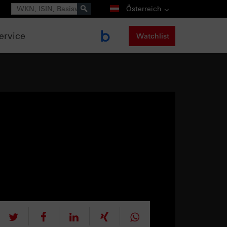
Suche
Österreich
ervice
Watchlist
tweet
teilen
mitteilen
teilen
teilen