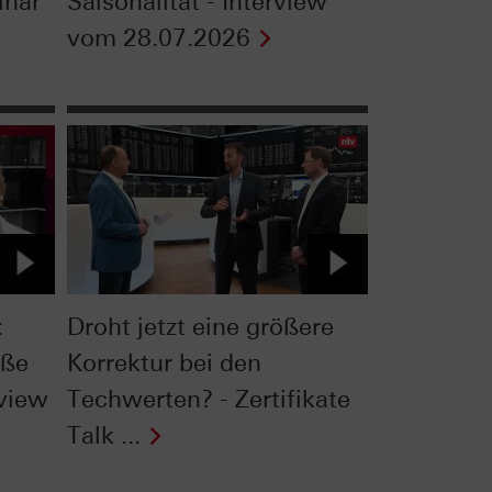
inar
Saisonalität - Interview
vom 28.07.2026
:
Droht jetzt eine größere
oße
Korrektur bei den
rview
Techwerten? - Zertifikate
Talk ...