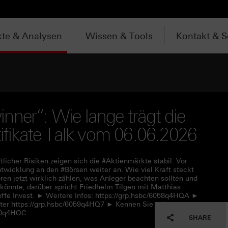
te & Analysen
Wissen & Tools
Kontakt & S
nner“: Wie lange trägt die
tifikate Talk vom 06.06.2026
tlicher Risiken zeigen sich die #Aktienmärkte stabil. Vor
twicklung an den #Börsen weiter an. Wie viel Kraft steckt
en jetzt wirklich zählen, was Anleger beachten sollten und
önnte, darüber spricht Friedhelm Tilgen mit Matthias
ffe Invest. ► Weitere Infos: https://grp.hsbc/6058q4HQA ►
nter https://grp.hsbc/6059q4HQ7 ► Kennen Sie schon
050q4HQC
SHARE