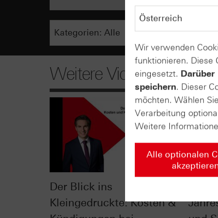
Wir verwenden Cooki
funktionieren. Diese
Weitere Videos
eingesetzt.
Darüber 
speichern
. Dieser C
möchten. Wählen Sie 
Verarbeitung optiona
Weitere Information
Alle optionalen 
akzeptiere
Der Blick ins
Der Ei
Kleingedruckte: Kosten &
Jahre