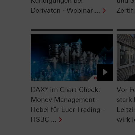
Kündigungen bei
und Si
Derivaten - Webinar ...
Zertifi
DAX® im Chart-Check:
Vor F
Money Management -
stark 
Hebel für Euer Trading -
Leitzi
HSBC ...
wirkli