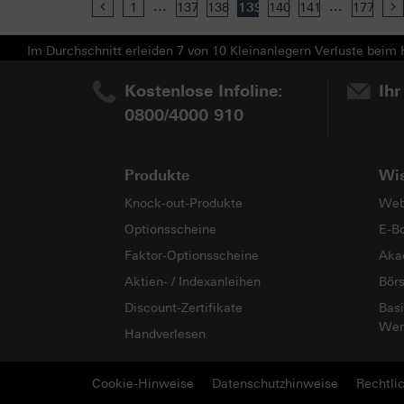
...
...
Previous
1
137
138
139
140
141
177
Im Durchschnitt erleiden 7 von 10 Kleinanlegern Verluste beim H
Kostenlose Infoline:
Ihr
0800/4000 910
Produkte
Wi
Knock-out-Produkte
Web
Optionsscheine
E-B
Faktor-Optionsscheine
Aka
Aktien- / Indexanleihen
Bör
Discount-Zertifikate
Basi
Wer
Handverlesen
Cookie-Hinweise
Datenschutzhinweise
Rechtli