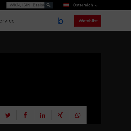
Suche
Österreich
ervice
Watchlist
tweet
teilen
mitteilen
teilen
teilen