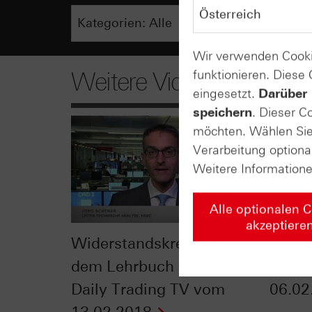
Wir verwenden Cooki
funktionieren. Diese
Weitere Videos
eingesetzt.
Darüber 
speichern
. Dieser C
möchten. Wählen Sie 
Verarbeitung optiona
Weitere Information
Alle optionalen 
akzeptiere
Widerstandskreuz aus
Im Kr
dem Lehrbuch - HSBC
Daily
Daily Trading TV vom
06.02