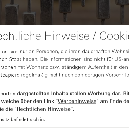
chtliche Hinweise / Cooki
ten sich nur an Personen, die ihren dauerhaften Wohnsi
en Staat haben. Die Informationen sind nicht für US-a
ersonen mit Wohnsitz bzw. ständigem Aufenthalt in de
tpapiere regelmäßig nicht nach den dortigen Vorschrifte
AUGUST
tseiten dargestellten Inhalte stellen Werbung dar. Bi
Der Blick ins Kleingedruckte: Koste
04
Kündigungen bei Derivaten - Webin
 welche über den Link "
Werbehinweise
" am Ende de
vom 04.08.2026
e die "
Rechtlichen Hinweise
".
itz befindet sich in: