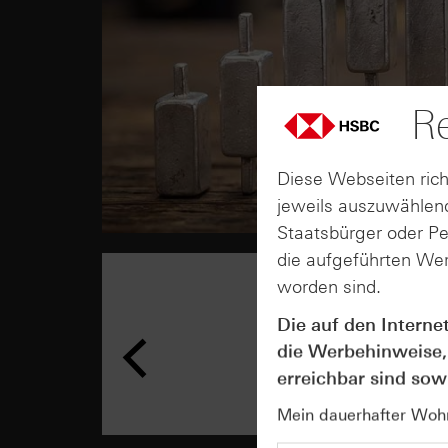
Re
Diese Webseiten rich
jeweils auszuwählend
Staatsbürger oder P
die aufgeführten Wer
worden sind.
Die auf den Interne
die Werbehinweise,
erreichbar sind sowi
Mein dauerhafter Wohns