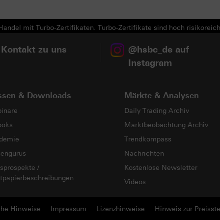
Next
andel mit Turbo-Zertifikaten. Turbo-Zertifikate sind hoch risikoreich
 Kontakt zu uns
@hsbc_de auf
Instagram
ssen & Downloads
Märkte & Analysen
inare
Daily Trading Archiv
ooks
Marktbeobachtung Archiv
demie
Trendkompass
sengurus
Nachrichten
sprospekte /
Kostenlose Newsletter
tpapierbeschreibungen
Videos
che Hinweise
Impressum
Lizenzhinweise
Hinweis zur Preisste