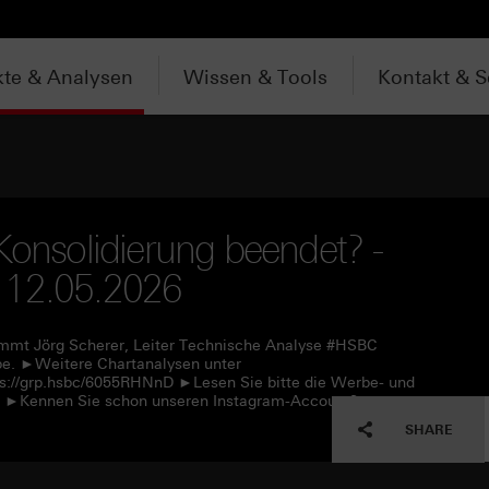
te & Analysen
Wissen & Tools
Kontakt & S
Konsolidierung beendet? -
 12.05.2026
immt Jörg Scherer, Leiter Technische Analyse #HSBC
upe. ►Weitere Chartanalysen unter
ps://grp.hsbc/6055RHNnD ►Lesen Sie bitte die Werbe- und
nE ►Kennen Sie schon unseren Instagram-Account?
SHARE