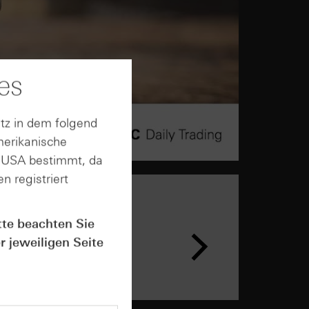
es
tz in dem folgend
merikanische
n USA bestimmt, da
n registriert
tte beachten Sie
n &
ar
r jeweiligen Seite