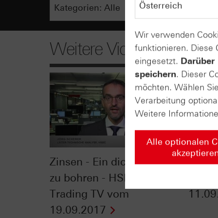
Wir verwenden Cooki
Weitere Videos
funktionieren. Diese
eingesetzt.
Darüber 
speichern
. Dieser C
möchten. Wählen Sie 
Verarbeitung optiona
Weitere Information
Alle optionalen 
akzeptiere
Zinsen - Ein dickes Brett
W‎ie w
zu bohren - HSBC Daily
n-tv Z
Trading TV vom
11.09
19.09.2017