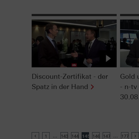
Discount-Zertifikat - der
Gold 
Spatz in der Hand
- n-tv
30.08
...
...
Previous
1
143
144
145
146
147
177