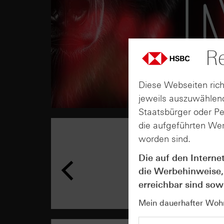
Re
Diese Webseiten rich
jeweils auszuwählend
Staatsbürger oder P
die aufgeführten Wer
worden sind.
Die auf den Interne
die Werbehinweise,
erreichbar sind sowi
Mein dauerhafter Wohns