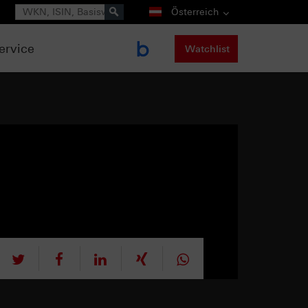
Suche
Österreich
ervice
Watchlist
tweet
teilen
mitteilen
teilen
teilen