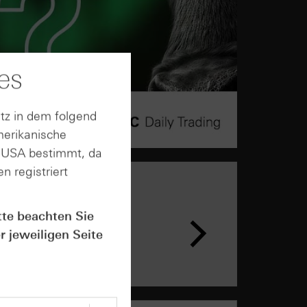
es
tz in dem folgend
merikanische
n USA bestimmt, da
n registriert
tte beachten Sie
r jeweiligen Seite