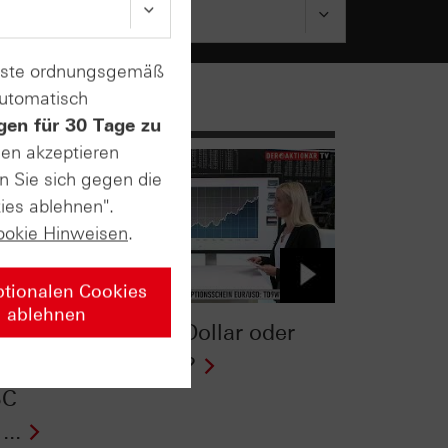
enste ordnungsgemäß
automatisch
gen für 30 Tage zu
sen akzeptieren
n Sie sich gegen die
ies ablehnen".
ookie Hinweisen
.
ptionalen Cookies
ablehnen
‎Schwacher Dollar oder
starker Euro?
BC
...