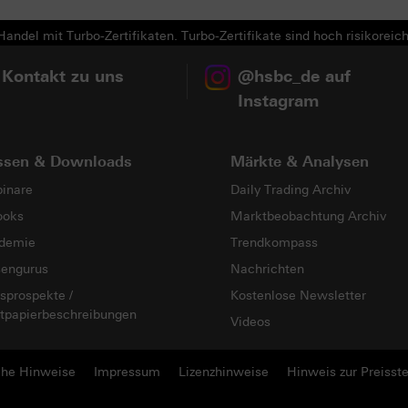
andel mit Turbo-Zertifikaten. Turbo-Zertifikate sind hoch risikoreich
 Kontakt zu uns
@hsbc_de auf
Instagram
ssen & Downloads
Märkte & Analysen
inare
Daily Trading Archiv
ooks
Marktbeobachtung Archiv
demie
Trendkompass
sengurus
Nachrichten
sprospekte /
Kostenlose Newsletter
tpapierbeschreibungen
Videos
che Hinweise
Impressum
Lizenzhinweise
Hinweis zur Preisste