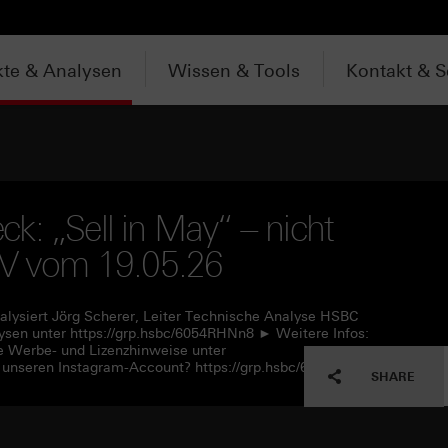
te & Analysen
Wissen & Tools
Kontakt & S
k: „Sell in May“ – nicht
 TV vom 19.05.26
alysiert Jörg Scherer, Leiter Technische Analyse HSBC
sen unter https://grp.hsbc/6054RHNn8 ► Weitere Infos:
e Werbe- und Lizenzhinweise unter
 unseren Instagram-Account? https://grp.hsbc/6057RHNn1
SHARE