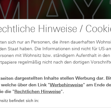
chtliche Hinweise / Cooki
ten sich nur an Personen, die ihren dauerhaften Wohnsi
en Staat haben. Die Informationen sind nicht für US-a
ersonen mit Wohnsitz bzw. ständigem Aufenthalt in de
tpapiere regelmäßig nicht nach den dortigen Vorschrifte
AUGUST
Wie lange bleibt der DAX® in
07
tseiten dargestellten Inhalte stellen Werbung dar. Bi
Rekordlaune? - ntv Zertifikate
 welche über den Link "
Werbehinweise
" am Ende de
07.08.26
e die "
Rechtlichen Hinweise
".
itz befindet sich in: