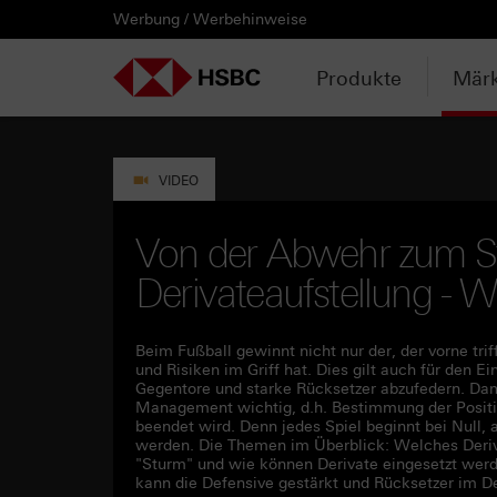
Werbung / Werbehinweise
PRODUKTE
MÄRKTE & ANALYSEN
WISSEN & TOOLS
KONTAKT & SERVICE
LÄNDERAUSWAHL
AUSGEWÄHLTE SEITEN
HEBELPRODUKTE
ANLAGEPRODUKTE
AKTUELLES
ANALYSEN
VIDEOS
WATCHLIST
WEBINARE
WISSEN
TOOLS
KONTAKT
SERVICE
DOWNLOADCENTER
HEBELPRODUKTE
ANALYSEN
WEBINARE
KONTAKT
Watchlist
Knock-out-Produkte
Aktien- / Indexanleihen
Anpassungen / Kündigungen
Daily Trading
Mediathek
Login / Zur Watchlist
Webinartermine
kostenlose eBooks
Aktien- / Indexanleihen Rechner
Kontaktformular
Wir über uns
Basisprospekte /
Deutschland
Produkte
Märk
Wertpapierbeschreibungen
ANLAGEPRODUKTE
VIDEOS
WISSEN
SERVICE
Basisprospekte
Optionsscheine
Bonus-Zertifikate
Intraday-Emissionen
Marktbeobachtung
Daily Trading TV
Webinaraufzeichnungen
Akademie
Open End Knock-out-Produkte
Praktikanten / Werkstudenten
Newsletter Abonnement
Österreich
Rechner
Registrierungsformulare
AKTUELLES
WATCHLIST
TOOLS
DOWNLOADCENTER
Weitere Hebelprodukte
Discount-Zertifikate
Neuemissionen
Trendkompass
ntv-Zertifikate mit HSBC
Börsengurus
VIDEO
Trendkompass
Ausgestoppte Produkte
Express-Zertifikate
Zur Zeichnung
Nachrichten
Börse Stuttgart TV mit HSBC
FAQs
Von der Abwehr zum St
Watchlist
Derivateaufstellung -
Intraday-Emissionen
Kapitalschutz-Produkte
Newsletter-Abonnement
Zertifikate Aktuell mit HSBC
Rolltermine
Sprint-Zertifikate
Beim Fußball gewinnt nicht nur der, der vorne triff
und Risiken im Griff hat. Dies gilt auch für den E
Gegentore und starke Rücksetzer abzufedern. Dami
Strategie- / Basket- /
Management wichtig, d.h. Bestimmung der Positi
Themenzertifikate
beendet wird. Denn jedes Spiel beginnt bei Null, a
werden. Die Themen im Überblick: Welches Deriva
"Sturm" und wie können Derivate eingesetzt werd
Handverlesen
kann die Defensive gestärkt und Rücksetzer im 