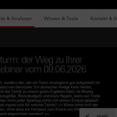
te & Analysen
Wissen & Tools
Kontakt & S
urm: der Weg zu Ihrer
 Webinar vom 09.06.2026
t, sondern der, der als Team strategisch gut aufgestellt ist
insatz von Derivaten. Ein statischer Hedge kann helfen,
t die Taktik zu einem guten Ergebnis führt, ist Money
onsgröße, Risikobudgets und klare Regeln, wann ein Trade
ber nicht jeder Spielzug sollte mit vollem Einsatz gespielt
t eignet sich für welche Taktik? ++ Wann lohnt sich der
en, ohne dass ein Fehlpass zum Knock-out führt? ++ Wie
Depot abgesichert werden? ++
SHARE