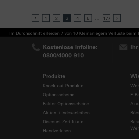
...
Previous
1
2
3
4
5
177
Next
Im Durchschnitt erleiden 7 von 10 Kleinanlegern Verluste beim H
Kostenlose Infoline:
Ihr
0800/4000 910
Produkte
Wi
Knock-out-Produkte
Web
Optionsscheine
E-B
Faktor-Optionsscheine
Aka
Aktien- / Indexanleihen
Bör
Discount-Zertifikate
Basi
Wer
Handverlesen