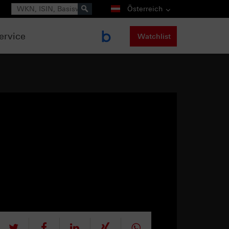
Suche
Österreich
ervice
Watchlist
tweet
teilen
mitteilen
teilen
teilen