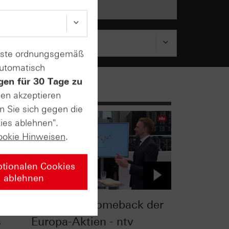
enste ordnungsgemäß
automatisch
gen für 30 Tage zu
sen akzeptieren
n Sie sich gegen die
ies ablehnen".
ookie Hinweisen
.
ptionalen Cookies
ablehnen
hart-
Das große Comeback der
s
Europa-Aktien - ntv