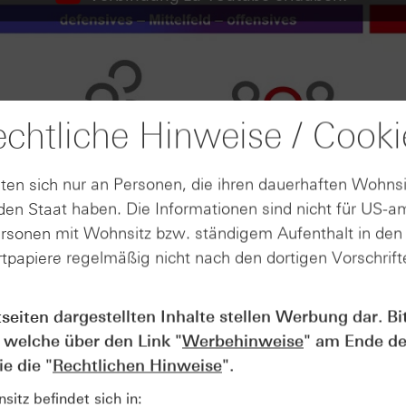
chtliche Hinweise / Cooki
ten sich nur an Personen, die ihren dauerhaften Wohnsi
en Staat haben. Die Informationen sind nicht für US-a
ersonen mit Wohnsitz bzw. ständigem Aufenthalt in de
tpapiere regelmäßig nicht nach den dortigen Vorschrifte
tseiten dargestellten Inhalte stellen Werbung dar. Bi
AUGUST
 welche über den Link "
Werbehinweise
" am Ende de
Wie lange bleibt der DAX® in
07
Rekordlaune? - ntv Zertifikate
e die "
Rechtlichen Hinweise
".
07.08.26
itz befindet sich in: