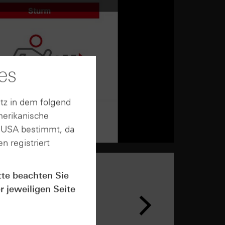
es
tz in dem folgend
merikanische
n USA bestimmt, da
n registriert
tte beachten Sie
r jeweiligen Seite