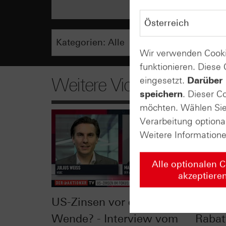
Wir verwenden Cooki
funktionieren. Diese
Weitere Videos
eingesetzt.
Darüber 
speichern
. Dieser C
möchten. Wählen Sie 
Verarbeitung optiona
Weitere Information
Alle optionalen 
akzeptiere
US-Zinsen vor der
Summe
Wende? - Interview vom
Rabatt