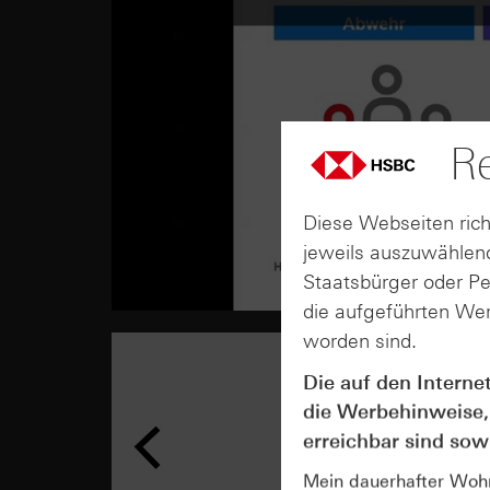
Re
Diese Webseiten rich
jeweils auszuwählend
Staatsbürger oder P
die aufgeführten Wer
worden sind.
Die auf den Interne
die Werbehinweise,
erreichbar sind sowi
Mein dauerhafter Wohns