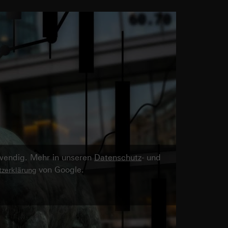
twendig. Mehr in unseren
Datenschutz
- und
von Google.
zerklärung