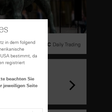
es
tz in dem folgend
merikanische
n USA bestimmt, da
n registriert
n &
tte beachten Sie
ar
r jeweiligen Seite