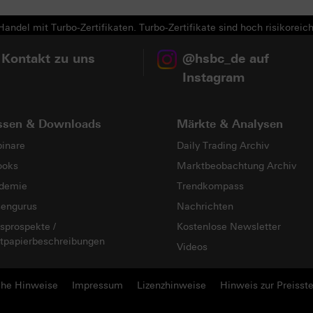
andel mit Turbo-Zertifikaten. Turbo-Zertifikate sind hoch risikoreich
 Kontakt zu uns
@hsbc_de auf
Instagram
ssen & Downloads
Märkte & Analysen
inare
Daily Trading Archiv
ooks
Marktbeobachtung Archiv
demie
Trendkompass
sengurus
Nachrichten
sprospekte /
Kostenlose Newsletter
tpapierbeschreibungen
Videos
che Hinweise
Impressum
Lizenzhinweise
Hinweis zur Preisste