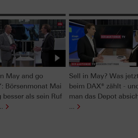
 in May and go
Sell in May? Was jetz
: Börsenmonat Mai
beim DAX® zählt - un
 besser als sein Ruf
man das Depot absich
..
...
Next