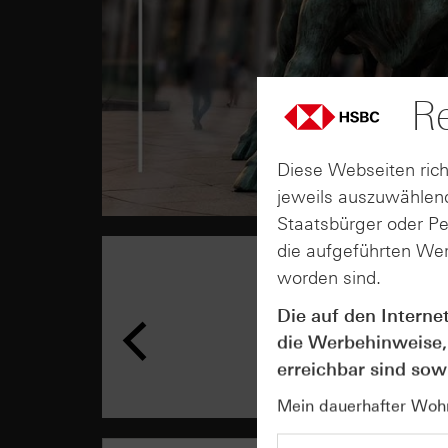
Re
Diese Webseiten rich
jeweils auszuwählend
Staatsbürger oder P
die aufgeführten Wer
worden sind.
Die auf den Interne
die Werbehinweise,
erreichbar sind sowi
Mein dauerhafter Wohns