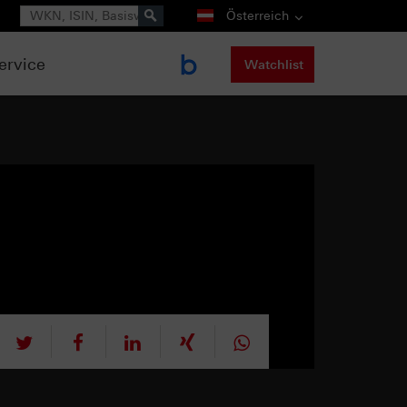
Suche
Österreich
ervice
Watchlist
tweet
teilen
mitteilen
teilen
teilen