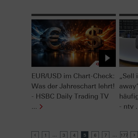
EUR/USD im Chart-Check:
„Sell
Was der Jahreschart lehrt!
away“
- HSBC Daily Trading TV
häufig
...
- ntv .
...
...
Previous
1
3
4
5
6
7
177