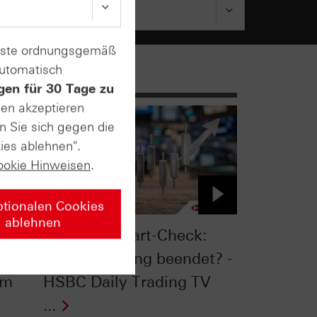
enste ordnungsgemäß
automatisch
gen für 30 Tage zu
sen akzeptieren
n Sie sich gegen die
ies ablehnen".
ookie Hinweisen
.
ptionalen Cookies
ablehnen
äche
Silber im Chart-Check:
Konsolidierung beendet? -
om
HSBC Daily Trading TV
...