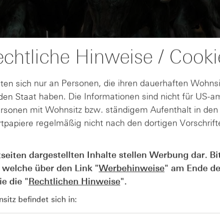
chtliche Hinweise / Cooki
ten sich nur an Personen, die ihren dauerhaften Wohnsi
en Staat haben. Die Informationen sind nicht für US-a
ersonen mit Wohnsitz bzw. ständigem Aufenthalt in de
tpapiere regelmäßig nicht nach den dortigen Vorschrifte
AUGUST
Der Blick ins Kleingedruckte: Koste
04
tseiten dargestellten Inhalte stellen Werbung dar. Bi
Kündigungen bei Derivaten - Webin
 welche über den Link "
Werbehinweise
" am Ende de
vom 04.08.2026
e die "
Rechtlichen Hinweise
".
itz befindet sich in: