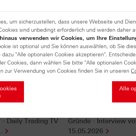
es, um sicherzustellen, dass unsere Webseite und Di
 Cookies sind unbedingt erforderlich und werden daher 
hinaus verwenden wir Cookies, um Ihre Einstellun
ookie ist optional und Sie können auswählen, ob Sie die
dazu "Alle optionalen Cookies akzeptieren". Entscheide
ler Cookies, dann wählen Sie bitte "Alle optionalen Cook
en zur Verwendung von Cookies finden Sie in unseren
C
Cookies
Alle o
n
00® im Chart-Check:
DAX®: Relative Schw
in May“ – nicht
2026 - das sind die
 - Daily Trading TV
Gründe - Interview v
.
15.05.2026