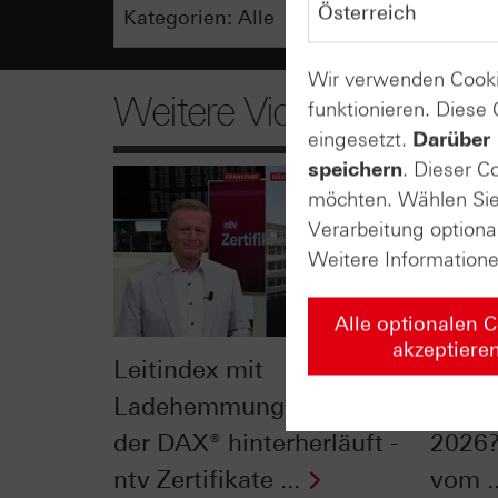
Wir verwenden Cooki
Weitere Videos
funktionieren. Diese
eingesetzt.
Darüber 
speichern
. Dieser C
möchten. Wählen Sie 
Verarbeitung optiona
Weitere Information
Alle optionalen 
akzeptiere
Leitindex mit
S&P 5
Ladehemmung: Warum
„Sell 
der DAX® hinterherläuft -
2026?
ntv Zertifikate ...
vom ..