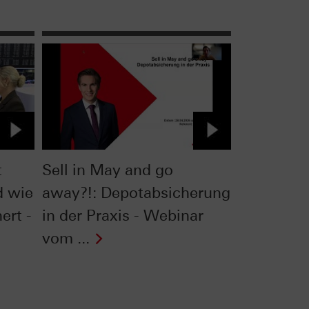
t
Sell in May and go
d wie
away?!: Depotabsicherung
ert -
in der Praxis - Webinar
vom ...