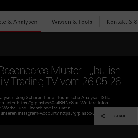
te & Analysen
Wissen & Tools
Kontakt & S
esonderes Muster - „bullish
aily Trading TV vom 26.05.26
alysiert Jörg Scherer, Leiter Technische Analyse HSBC
n unter https://grp.hsbc/6054RHNn8 ► Weitere Infos:
e Werbe- und Lizenzhinweise unter
 unseren Instagram-Account? https://grp.hsbc/6057RHNn1
SHARE