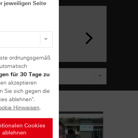
r jeweiligen Seite
n &
ar
enste ordnungsgemäß
automatisch
gen für 30 Tage zu
sen akzeptieren
n Sie sich gegen die
ies ablehnen".
ookie Hinweisen
.
ptionalen Cookies
ablehnen