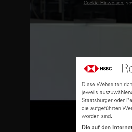
Cookie-Hinweisen
, s
Re
Diese Webseiten rich
jeweils auszuwählend
Staatsbürger oder P
die aufgeführten Wer
worden sind.
Die auf den Interne