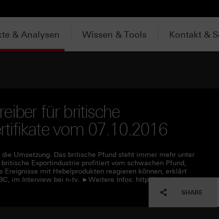
te & Analysen
Wissen & Tools
Kontakt & S
iber für britische
Zertifikate vom 07.10.2016
 die Umsetzung. Das britische Pfund steht immer mehr unter
e britische Exportindustrie profitiert vom schwachen Pfund,
se Ereignisse mit Hebelprodukten reagieren können, erklärt
BC, im Interview bei n-tv. ►Weitere Infos: http://www.hsbc-
SHARE