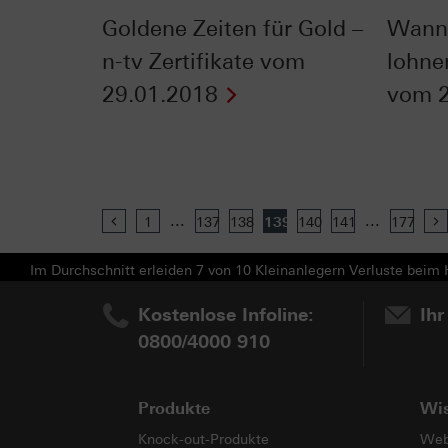
Goldene Zeiten für Gold –
Wann 
n-tv Zertifikate vom
lohnen
29.01.2018
vom 2
...
...
Previous
1
137
138
139
140
141
177
Im Durchschnitt erleiden 7 von 10 Kleinanlegern Verluste beim H
Kostenlose Infoline:
Ihr
0800/4000 910
Produkte
Wi
Knock-out-Produkte
Web