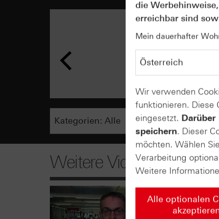
die Werbehinweise,
erreichbar sind sowi
Mein dauerhafter Wohns
Wir verwenden Cooki
funktionieren. Diese
eingesetzt.
Darüber 
speichern
. Dieser C
möchten. Wählen Sie 
Weitere Videos
Verarbeitung optiona
Weitere Information
Alle optionalen 
akzeptiere