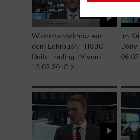
Widerstandskreuz aus
Im Kr
dem Lehrbuch - HSBC
Daily
Daily Trading TV vom
06.02
13.02.2018