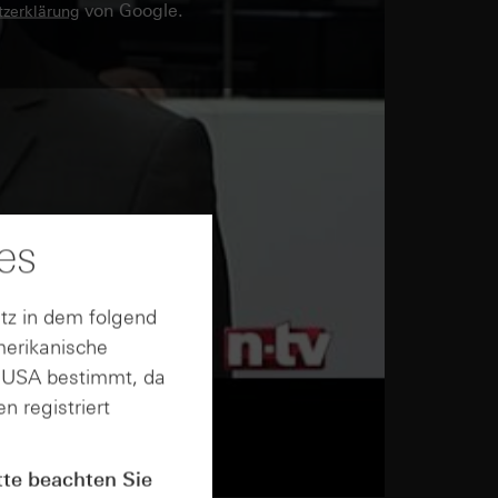
von Google.
zerklärung
es
tz in dem folgend
merikanische
n USA bestimmt, da
n registriert
tte beachten Sie