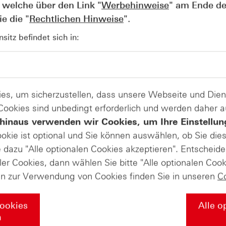
 welche über den Link "
Werbehinweise
" am Ende de
e die "
Rechtlichen Hinweise
".
itz befindet sich in:
AUGUST
Der Blick ins Kleingedruckte: Koste
04
Kündigungen bei Derivaten - Webin
vom 04.08.2026
es, um sicherzustellen, dass unsere Webseite und Di
 Cookies sind unbedingt erforderlich und werden daher 
hinaus verwenden wir Cookies, um Ihre Einstellun
ookie ist optional und Sie können auswählen, ob Sie die
dazu "Alle optionalen Cookies akzeptieren". Entscheide
ler Cookies, dann wählen Sie bitte "Alle optionalen Cook
en zur Verwendung von Cookies finden Sie in unseren
C
Cookies
Alle o
n