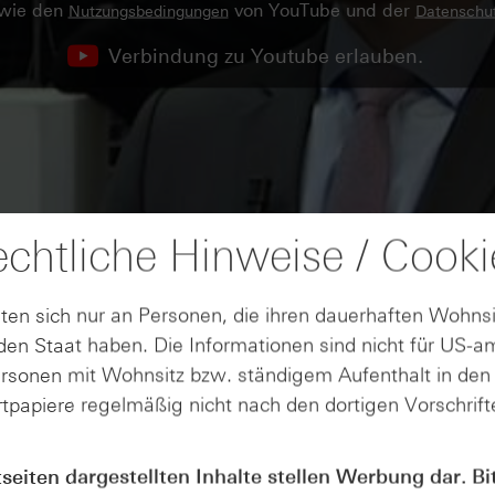
owie den
von YouTube und der
Nutzungsbedingungen
Datenschut
Verbindung zu Youtube erlauben.
chtliche Hinweise / Cooki
ten sich nur an Personen, die ihren dauerhaften Wohnsi
en Staat haben. Die Informationen sind nicht für US-a
ersonen mit Wohnsitz bzw. ständigem Aufenthalt in de
tpapiere regelmäßig nicht nach den dortigen Vorschrifte
tseiten dargestellten Inhalte stellen Werbung dar. Bi