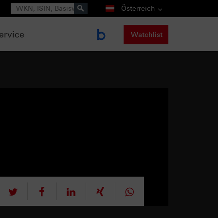
Suche
Österreich
ervice
Watchlist
tweet
teilen
mitteilen
teilen
teilen