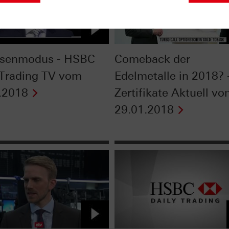
isenmodus - HSBC
Comeback der
 Trading TV vom
Edelmetalle in 2018? 
.2018
Zertifikate Aktuell v
29.01.2018