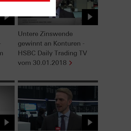
Untere Zinswende
-
gewinnt an Konturen -
om
HSBC Daily Trading TV
vom 30.01.2018