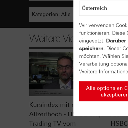
Wir verwenden Cooki
funktionieren. Diese
Weitere Videos
eingesetzt.
Darüber 
speichern
. Dieser C
möchten. Wählen Sie 
Verarbeitung optiona
Weitere Information
Alle optionalen 
akzeptiere
Kursindex mit neuem
Autos
Allzeithoch - HSBC Daily
Daiml
Trading TV vom
HSBC 