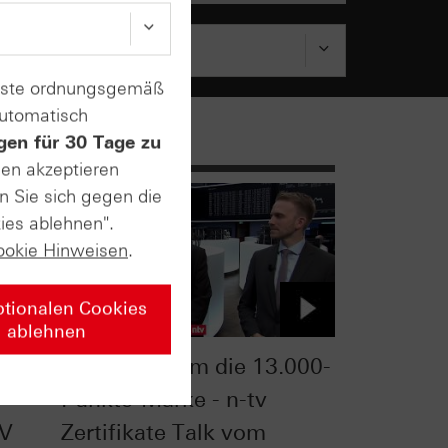
enste ordnungsgemäß
automatisch
gen für 30 Tage zu
sen akzeptieren
n Sie sich gegen die
ies ablehnen".
ookie Hinweisen
.
ptionalen Cookies
ablehnen
Der Kampf um die 13.000-
Punkte-Marke - n-tv
TV
Zertifikate Talk vom