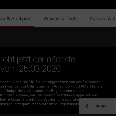
te & Analysen
Wissen & Tools
Kontakt & S
oht jetzt der nächste
w vom 25.03.2026
ch oben. Über 100 US-Dollar, angetrieben von der Eskalation
n Hormus. Ein Ultimatum, ein Aufschub – und #Märkte, die
urzfristige Nervosität oder der Beginn einer neuen
t nutzen können, darüber spricht Matthias Hüppe von der
HQA ►Lesen Sie bitte die Werbe- und Lizenzhinweise unter
unseren Instagram-Account? https://grp.hsbc/6050q4HQC
SHARE