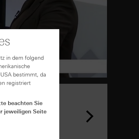
es
tz in dem folgend
merikanische
n USA bestimmt, da
n registriert
tte beachten Sie
r jeweiligen Seite