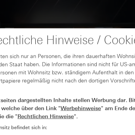
chtliche Hinweise / Cooki
ten sich nur an Personen, die ihren dauerhaften Wohnsi
en Staat haben. Die Informationen sind nicht für US-a
ersonen mit Wohnsitz bzw. ständigem Aufenthalt in de
tpapiere regelmäßig nicht nach den dortigen Vorschrifte
AUGUST
tseiten dargestellten Inhalte stellen Werbung dar. Bi
Wie lange bleibt der DAX® in
07
 welche über den Link "
Werbehinweise
" am Ende de
Rekordlaune? - ntv Zertifikate
07.08.26
e die "
Rechtlichen Hinweise
".
itz befindet sich in: