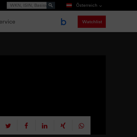
Suche
Österreich
ervice
Watchlist
tweet
teilen
mitteilen
teilen
teilen