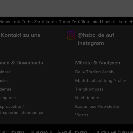
Next
andel mit Turbo-Zertifikaten. Turbo-Zertifikate sind hoch risikoreich
 Kontakt zu uns
@hsbc_de auf
Instagram
ssen & Downloads
Märkte & Analysen
inare
Daily Trading Archiv
ooks
Marktbeobachtung Archiv
demie
Trendkompass
sengurus
Nachrichten
sprospekte /
Kostenlose Newsletter
tpapierbeschreibungen
Videos
che Hinweise
Impressum
Lizenzhinweise
Hinweis zur Preisste