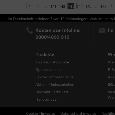
...
...
Previous
1
141
142
143
144
145
177
Im Durchschnitt erleiden 7 von 10 Kleinanlegern Verluste beim H
Kostenlose Infoline:
Ihr
0800/4000 910
Produkte
Wi
Knock-out-Produkte
Web
Optionsscheine
E-B
Faktor-Optionsscheine
Aka
Aktien- / Indexanleihen
Bör
Discount-Zertifikate
Basi
Wer
Handverlesen
Cookie-Hinweise
Datenschutzhinweise
Rechtli