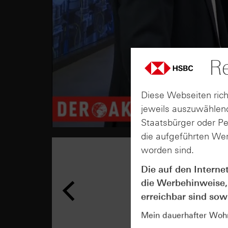
Re
Diese Webseiten rich
jeweils auszuwählend
Staatsbürger oder P
die aufgeführten Wer
worden sind.
Die auf den Interne
die Werbehinweise,
erreichbar sind sowi
Mein dauerhafter Wohns