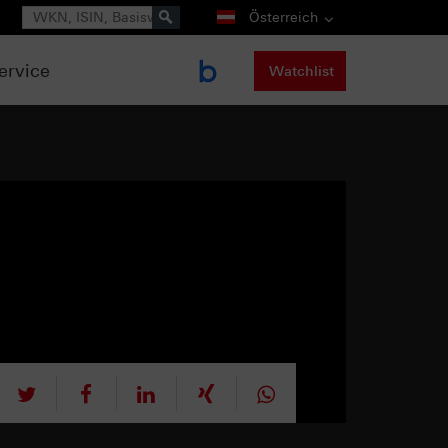
Suche
Österreich
ervice
Watchlist
tweet
teilen
mitteilen
teilen
teilen