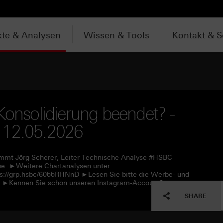
te & Analysen
Wissen & Tools
Kontakt & S
Konsolidierung beendet? -
 12.05.2026
immt Jörg Scherer, Leiter Technische Analyse #HSBC
upe. ►Weitere Chartanalysen unter
ps://grp.hsbc/6055RHNnD ►Lesen Sie bitte die Werbe- und
nE ►Kennen Sie schon unseren Instagram-Account?
SHARE