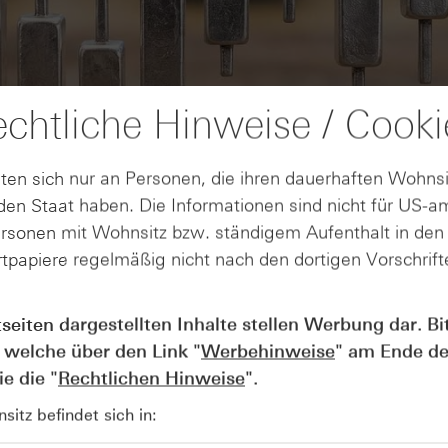
chtliche Hinweise / Cooki
ten sich nur an Personen, die ihren dauerhaften Wohnsi
en Staat haben. Die Informationen sind nicht für US-a
ersonen mit Wohnsitz bzw. ständigem Aufenthalt in de
tpapiere regelmäßig nicht nach den dortigen Vorschrifte
AUGUST
tseiten dargestellten Inhalte stellen Werbung dar. Bi
Wie lange bleibt der DAX® in
07
Rekordlaune? - ntv Zertifikate
 welche über den Link "
Werbehinweise
" am Ende de
07.08.26
e die "
Rechtlichen Hinweise
".
itz befindet sich in: