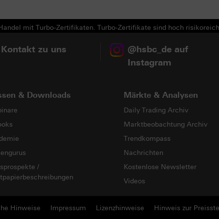
Next
andel mit Turbo-Zertifikaten. Turbo-Zertifikate sind hoch risikoreich
 Kontakt zu uns
@hsbc_de auf
Instagram
ssen & Downloads
Märkte & Analysen
inare
Daily Trading Archiv
ooks
Marktbeobachtung Archiv
demie
Trendkompass
sengurus
Nachrichten
sprospekte /
Kostenlose Newsletter
tpapierbeschreibungen
Videos
che Hinweise
Impressum
Lizenzhinweise
Hinweis zur Preisste