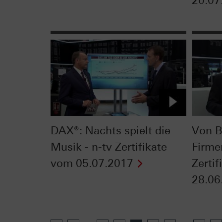
20.07
DAX®: Nachts spielt die
Von B
Musik - n-tv Zertifikate
Firme
vom 05.07.2017
Zerti
28.06