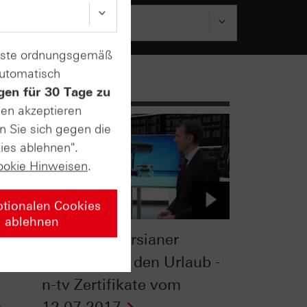
enste ordnungsgemäß
automatisch
gen für 30 Tage zu
sen akzeptieren
n Sie sich gegen die
ies ablehnen".
ookie Hinweisen
.
ptionalen Cookies
ablehnen
So gehen Börsianer
entspannt in den Urlaub -
n-tv Zertifikate vom