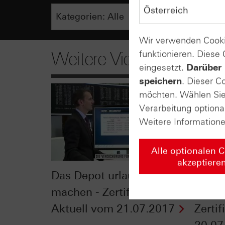
Wir verwenden Cooki
funktionieren. Diese
Weitere Videos
eingesetzt.
Darüber 
speichern
. Dieser C
möchten. Wählen Sie 
Verarbeitung optiona
Weitere Information
Alle optionalen 
akzeptiere
Das Depot urlaubsfest
Kommt
machen - Zertifikate
Aktie
Aktuell vom 21.07.2017
Zerti