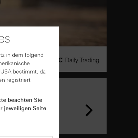
es
tz in dem folgend
merikanische
n USA bestimmt, da
n registriert
tte beachten Sie
r jeweiligen Seite