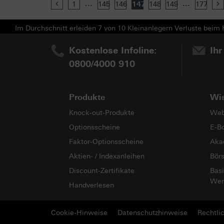
...
...
Previous
1
145
146
147
148
149
177
Im Durchschnitt erleiden 7 von 10 Kleinanlegern Verluste beim H
Kostenlose Infoline:
Ihr
0800/4000 910
Produkte
Wi
Knock-out-Produkte
Web
Optionsscheine
E-B
Faktor-Optionsscheine
Aka
Aktien- / Indexanleihen
Bör
Discount-Zertifikate
Basi
Wer
Handverlesen
Cookie-Hinweise
Datenschutzhinweise
Rechtli