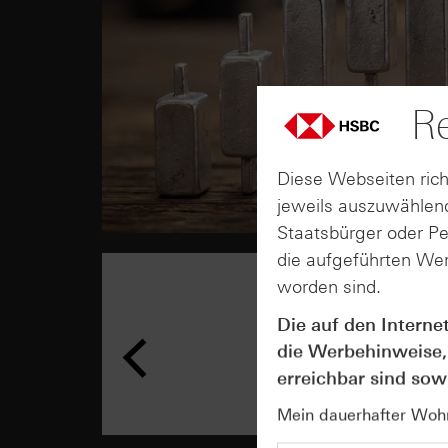
Re
Diese Webseiten rich
jeweils auszuwählend
Staatsbürger oder P
die aufgeführten Wer
worden sind.
Die auf den Interne
die Werbehinweise,
erreichbar sind sowi
Mein dauerhafter Wohns