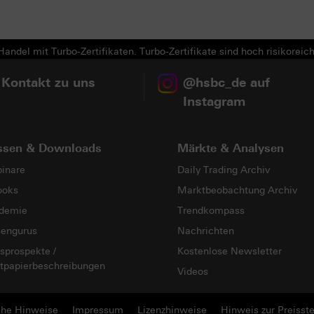
Next
andel mit Turbo-Zertifikaten. Turbo-Zertifikate sind hoch risikoreich
 Kontakt zu uns
@hsbc_de auf
Instagram
ssen & Downloads
Märkte & Analysen
inare
Daily Trading Archiv
ooks
Marktbeobachtung Archiv
demie
Trendkompass
sengurus
Nachrichten
sprospekte /
Kostenlose Newsletter
tpapierbeschreibungen
Videos
che Hinweise
Impressum
Lizenzhinweise
Hinweis zur Preisste