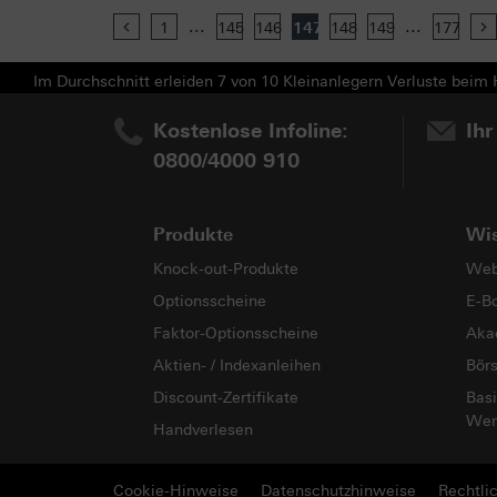
...
...
Previous
1
145
146
147
148
149
177
Im Durchschnitt erleiden 7 von 10 Kleinanlegern Verluste beim H
Kostenlose Infoline:
Ihr
0800/4000 910
Produkte
Wi
Knock-out-Produkte
Web
Optionsscheine
E-B
Faktor-Optionsscheine
Aka
Aktien- / Indexanleihen
Bör
Discount-Zertifikate
Basi
Wer
Handverlesen
Cookie-Hinweise
Datenschutzhinweise
Rechtli