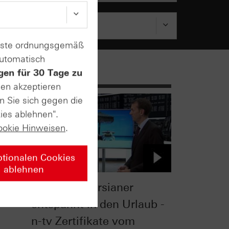
enste ordnungsgemäß
automatisch
gen für 30 Tage zu
sen akzeptieren
n Sie sich gegen die
ies ablehnen".
ookie Hinweisen
.
ptionalen Cookies
ablehnen
So gehen Börsianer
entspannt in den Urlaub -
n-tv Zertifikate vom