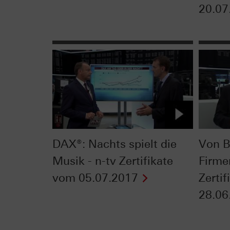
20.07
DAX®: Nachts spielt die
Von B
Musik - n-tv Zertifikate
Firme
vom 05.07.2017
Zerti
28.06