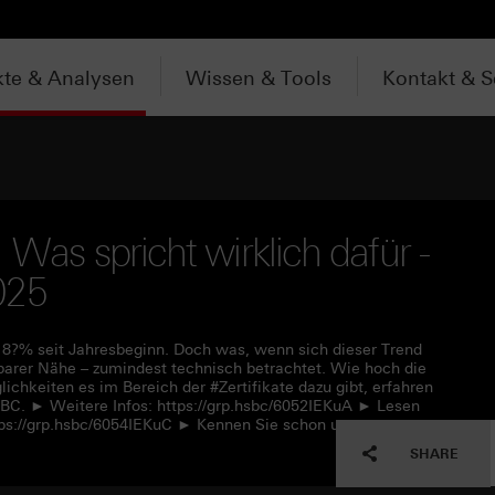
te & Analysen
Wissen & Tools
Kontakt & S
 Was spricht wirklich dafür -
025
18?% seit Jahresbeginn. Doch was, wenn sich dieser Trend
barer Nähe – zumindest technisch betrachtet. Wie hoch die
chkeiten es im Bereich der #Zertifikate dazu gibt, erfahren
BC. ► Weitere Infos: https://grp.hsbc/6052IEKuA ► Lesen
ttps://grp.hsbc/6054IEKuC ► Kennen Sie schon unseren
SHARE