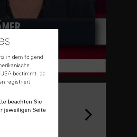
es
tz in dem folgend
merikanische
n USA bestimmt, da
n registriert
tte beachten Sie
r jeweiligen Seite