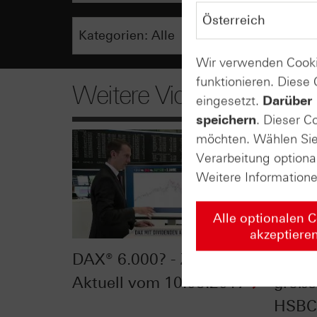
Wir verwenden Cooki
funktionieren. Diese
Weitere Videos
eingesetzt.
Darüber 
speichern
. Dieser C
möchten. Wählen Sie 
Verarbeitung optiona
Weitere Information
Alle optionalen 
akzeptiere
DAX® 6.000? - Zertifikate
Klein
Aktuell vom 10.05.2017
große
HSBC 