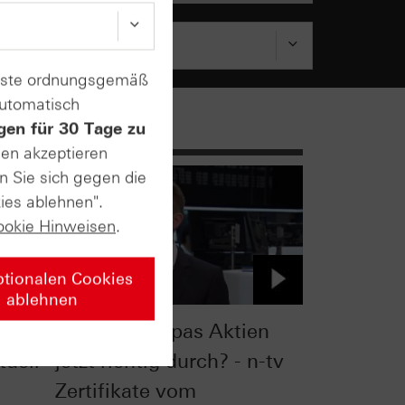
enste ordnungsgemäß
automatisch
gen für 30 Tage zu
sen akzeptieren
n Sie sich gegen die
ies ablehnen".
ookie Hinweisen
.
ptionalen Cookies
ablehnen
 in
Starten Europas Aktien
tuell
jetzt richtig durch? - n-tv
Zertifikate vom