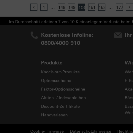
...
...
Previous
1
148
149
150
151
152
177
Im Durchschnitt erleiden 7 von 10 Kleinanlegern Verluste beim H
Kostenlose Infoline:
Ihr
0800/4000 910
Produkte
Wi
Knock-out-Produkte
Web
Optionsscheine
E-B
Faktor-Optionsscheine
Aka
Aktien- / Indexanleihen
Bör
Discount-Zertifikate
Basi
Wer
Handverlesen
Cookie-Hinweise
Datenschutzhinweise
Rechtli