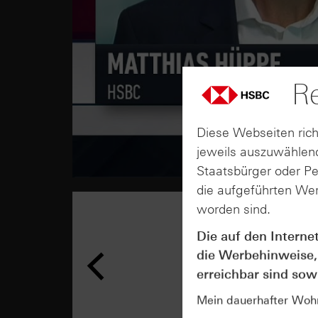
Re
Diese Webseiten rich
jeweils auszuwählend
Staatsbürger oder P
die aufgeführten Wer
worden sind.
Die auf den Interne
die Werbehinweise,
erreichbar sind sowi
Mein dauerhafter Wohns