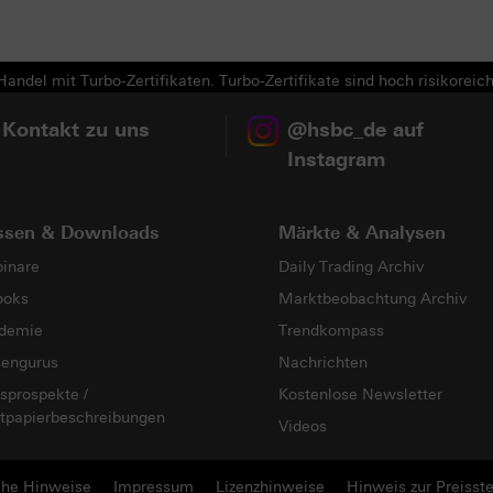
Next
andel mit Turbo-Zertifikaten. Turbo-Zertifikate sind hoch risikoreich
 Kontakt zu uns
@hsbc_de auf
Instagram
ssen & Downloads
Märkte & Analysen
inare
Daily Trading Archiv
ooks
Marktbeobachtung Archiv
demie
Trendkompass
sengurus
Nachrichten
sprospekte /
Kostenlose Newsletter
tpapierbeschreibungen
Videos
che Hinweise
Impressum
Lizenzhinweise
Hinweis zur Preisste