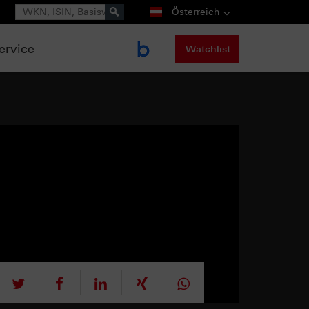
Suche
Österreich
ervice
Watchlist
tweet
teilen
mitteilen
teilen
teilen