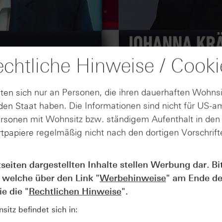
chtliche Hinweise / Cooki
ten sich nur an Personen, die ihren dauerhaften Wohnsi
en Staat haben. Die Informationen sind nicht für US-a
ersonen mit Wohnsitz bzw. ständigem Aufenthalt in de
tpapiere regelmäßig nicht nach den dortigen Vorschrifte
AUGUST
tseiten dargestellten Inhalte stellen Werbung dar. Bi
Wie lange bleibt der DAX® in
07
 welche über den Link "
Werbehinweise
" am Ende de
Rekordlaune? - ntv Zertifikate
07.08.26
e die "
Rechtlichen Hinweise
".
itz befindet sich in: