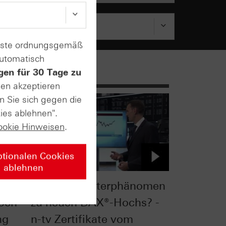
enste ordnungsgemäß
automatisch
gen für 30 Tage zu
sen akzeptieren
n Sie sich gegen die
ies ablehnen".
ookie Hinweisen
.
ptionalen Cookies
ablehnen
Führt das Osterphänomen
och
zu neuen DAX®-Hochs? -
ng
n-tv Zertifikate vom