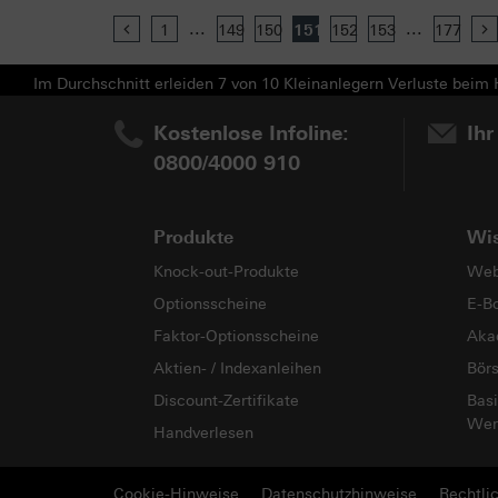
...
...
Previous
1
149
150
151
152
153
177
Im Durchschnitt erleiden 7 von 10 Kleinanlegern Verluste beim H
Kostenlose Infoline:
Ihr
0800/4000 910
Produkte
Wi
Knock-out-Produkte
Web
Optionsscheine
E-B
Faktor-Optionsscheine
Aka
Aktien- / Indexanleihen
Bör
Discount-Zertifikate
Basi
Wer
Handverlesen
Cookie-Hinweise
Datenschutzhinweise
Rechtli