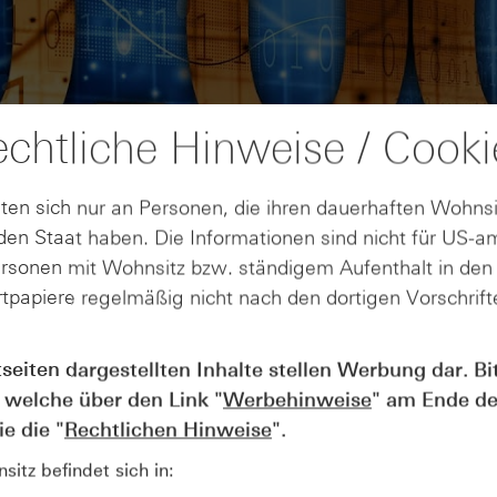
chtliche Hinweise / Cooki
ten sich nur an Personen, die ihren dauerhaften Wohnsi
en Staat haben. Die Informationen sind nicht für US-a
ersonen mit Wohnsitz bzw. ständigem Aufenthalt in de
tpapiere regelmäßig nicht nach den dortigen Vorschrifte
AUGUST
tseiten dargestellten Inhalte stellen Werbung dar. Bi
Der Blick ins Kleingedruckte: Koste
04
 welche über den Link "
Werbehinweise
" am Ende de
Kündigungen bei Derivaten - Webin
vom 04.08.2026
e die "
Rechtlichen Hinweise
".
itz befindet sich in: