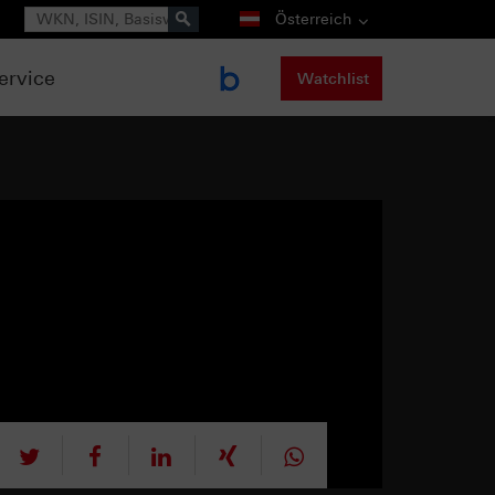
Suche
Österreich
ervice
Watchlist
tweet
teilen
mitteilen
teilen
teilen