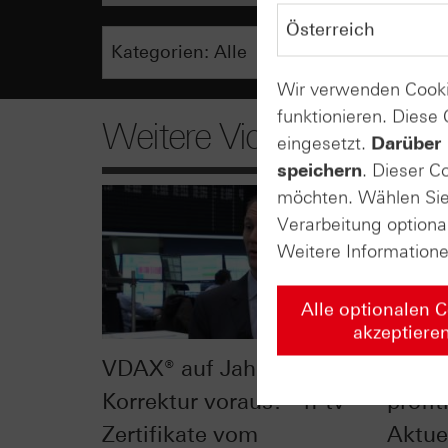
Wir verwenden Cooki
funktionieren. Diese
Weitere Videos
eingesetzt.
Darüber 
speichern
. Dieser C
möchten. Wählen Sie 
Verarbeitung optiona
Weitere Information
Alle optionalen 
akzeptiere
VDAX® auf Jahreshoch -
Von d
Korrektur voraus? - n-tv
profit
Zertifikate vom
Aktue