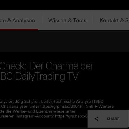
te & Analysen
Wissen & Tools
Kontakt & S
Check: Der Charme der
BC DailyTrading TV
alysiert Jörg Scherer, Leiter Technische Analyse HSBC
 Chartanalysen unter https://grp.hsbc/6054RHNn8 ►Weitere
tte die Werbe- und Lizenzhinweise unter
unseren Instagram-Account? https://grp.hsbc/6057RHNn1
SHARE