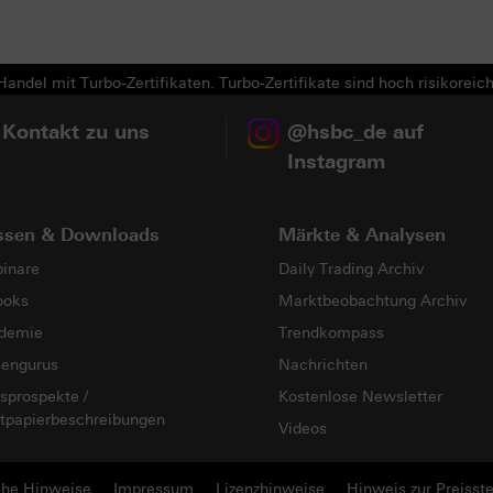
Next
andel mit Turbo-Zertifikaten. Turbo-Zertifikate sind hoch risikoreich
 Kontakt zu uns
@hsbc_de auf
Instagram
ssen & Downloads
Märkte & Analysen
inare
Daily Trading Archiv
ooks
Marktbeobachtung Archiv
demie
Trendkompass
sengurus
Nachrichten
sprospekte /
Kostenlose Newsletter
tpapierbeschreibungen
Videos
che Hinweise
Impressum
Lizenzhinweise
Hinweis zur Preisste