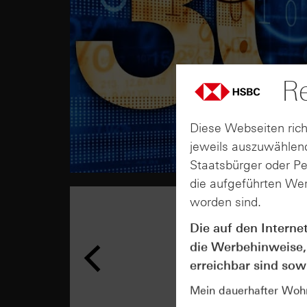
Re
Diese Webseiten rich
jeweils auszuwählend
Staatsbürger oder P
die aufgeführten Wer
worden sind.
Die auf den Interne
die Werbehinweise,
erreichbar sind sowi
Mein dauerhafter Wohns