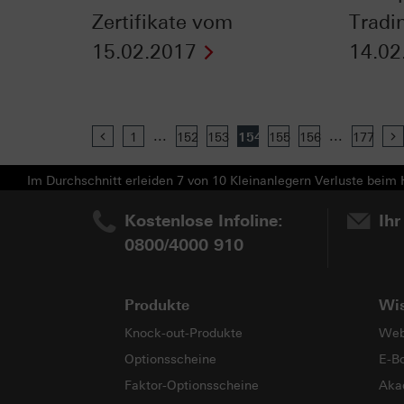
Zertifikate vom
Tradi
15.02.2017
14.02
...
...
Previous
1
152
153
154
155
156
177
Im Durchschnitt erleiden 7 von 10 Kleinanlegern Verluste beim H
Kostenlose Infoline:
Ihr
0800/4000 910
Produkte
Wi
Knock-out-Produkte
Web
Optionsscheine
E-B
Faktor-Optionsscheine
Aka