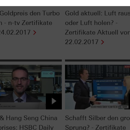
Goldpreis den Turbo
Gold aktuell: Luft rau
 - n-tv Zertifikate
oder Luft holen? -
4.02.2017
Zertifikate Aktuell v
22.02.2017
& Hang Seng China
Schafft Silber den gr
prises: HSBC Daily
Sprung? - Zertifikate