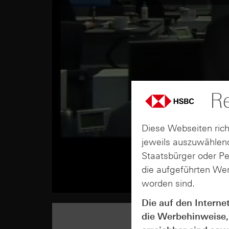
Re
Diese Webseiten rich
jeweils auszuwählend
Staatsbürger oder P
die aufgeführten Wer
worden sind.
Die auf den Interne
die Werbehinweise,