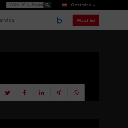
Suche
Österreich
ervice
Watchlist
tweet
teilen
mitteilen
teilen
teilen