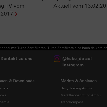
ng TV vom
Aktuell vom 13.02.20
.2017
Next
andel mit Turbo-Zertifikaten. Turbo-Zertifikate sind hoch risikoreich
 Kontakt zu uns
@hsbc_de auf
Instagram
ssen & Downloads
Märkte & Analysen
inare
Daily Trading Archiv
ooks
Marktbeobachtung Archiv
demie
Trendkompass