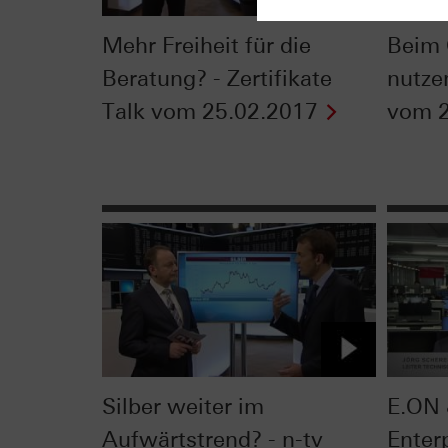
Mehr Freiheit für die
Beim 
Beratung? - Zertifikate
nutzen
Talk vom 25.02.2017
vom 2
Silber weiter im
E.ON 
Aufwärtstrend? - n-tv
Enter