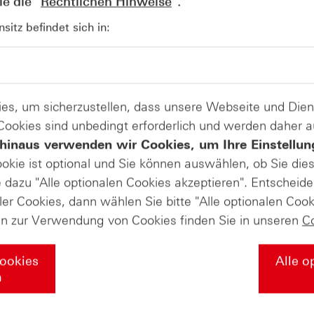
e die "
Rechtlichen Hinweise
".
AUGUST
Der Blick ins Kleingedruckte: Koste
04
itz befindet sich in:
Kündigungen bei Derivaten - Webin
vom 04.08.2026
es, um sicherzustellen, dass unsere Webseite und Di
 Cookies sind unbedingt erforderlich und werden daher 
hinaus verwenden wir Cookies, um Ihre Einstellun
ookie ist optional und Sie können auswählen, ob Sie die
dazu "Alle optionalen Cookies akzeptieren". Entscheide
ler Cookies, dann wählen Sie bitte "Alle optionalen Cook
en zur Verwendung von Cookies finden Sie in unseren
C
Cookies
Alle o
n