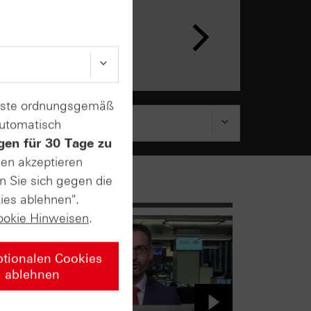
n &
ar
enste ordnungsgemäß
automatisch
gen für 30 Tage zu
sen akzeptieren
n Sie sich gegen die
ies ablehnen".
ookie Hinweisen
.
ptionalen Cookies
ablehnen