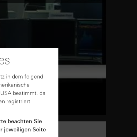
es
tz in dem folgend
merikanische
n USA bestimmt, da
n registriert
tte beachten Sie
r jeweiligen Seite