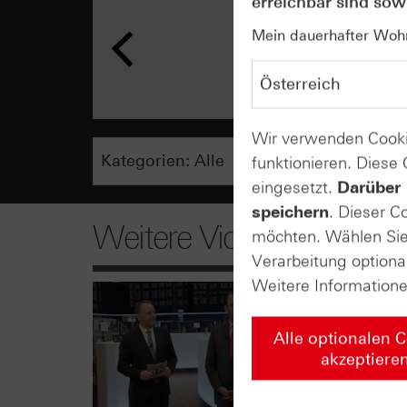
erreichbar sind sowi
Mein dauerhafter Wohns
Wir verwenden Cooki
funktionieren. Diese
eingesetzt.
Darüber 
speichern
. Dieser C
Weitere Videos
möchten. Wählen Sie 
Verarbeitung optiona
Weitere Information
Alle optionalen 
akzeptiere