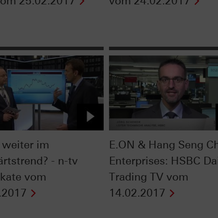
vom 25.02.2017
vom 24.02.2017
 weiter im
E.ON & Hang Seng Ch
rtstrend? - n-tv
Enterprises: HSBC Da
fikate vom
Trading TV vom
.2017
14.02.2017