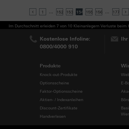
...
...
Previous
1
152
153
154
155
156
177
Im Durchschnitt erleiden 7 von 10 Kleinanlegern Verluste beim H
Kostenlose Infoline:
Ihr
0800/4000 910
Produkte
Wi
Knock-out-Produkte
Web
Optionsscheine
E-B
Faktor-Optionsscheine
Aka
Aktien- / Indexanleihen
Bör
Discount-Zertifikate
Basi
Wer
Handverlesen