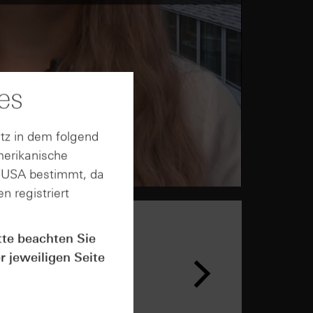
es
tz in dem folgend
merikanische
n USA bestimmt, da
n registriert
tte beachten Sie
r jeweiligen Seite