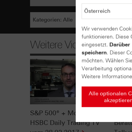
Wir verwenden Cooki
funktionieren. Diese
Weitere Videos
eingesetzt.
Darüber 
speichern
. Dieser C
möchten. Wählen Sie 
Verarbeitung optiona
Weitere Information
Alle optionalen 
akzeptiere
S&P 500® + MorphoSys:
Mehr F
HSBC Daily Trading TV
Beratu