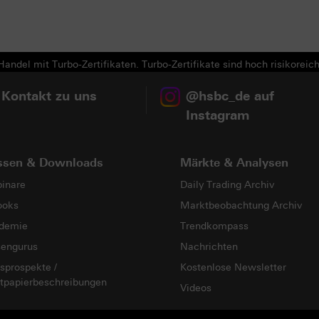
Next
andel mit Turbo-Zertifikaten. Turbo-Zertifikate sind hoch risikoreich
 Kontakt zu uns
@hsbc_de auf
Instagram
ssen & Downloads
Märkte & Analysen
inare
Daily Trading Archiv
ooks
Marktbeobachtung Archiv
demie
Trendkompass
sengurus
Nachrichten
sprospekte /
Kostenlose Newsletter
tpapierbeschreibungen
Videos