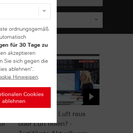
enste ordnungsgemäß
automatisch
gen für 30 Tage zu
sen akzeptieren
n Sie sich gegen die
ies ablehnen".
ookie Hinweisen
.
ptionalen Cookies
ablehnen
urbo
Gold aktuell: Luft raus
te
oder Luft holen? -