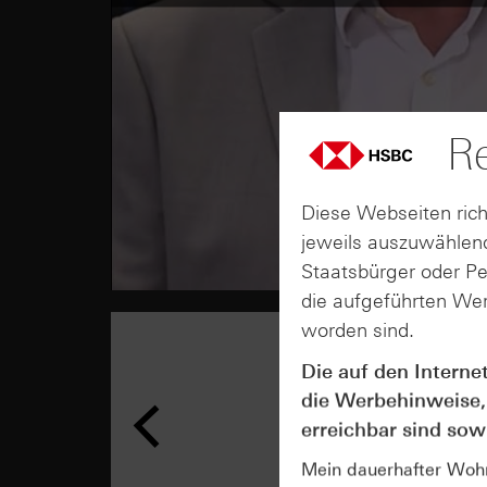
Re
Diese Webseiten rich
jeweils auszuwählend
Staatsbürger oder P
die aufgeführten Wer
worden sind.
Die auf den Interne
die Werbehinweise,
erreichbar sind sowi
Mein dauerhafter Wohns