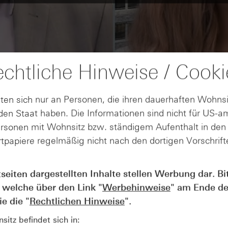
chtliche Hinweise / Cooki
ten sich nur an Personen, die ihren dauerhaften Wohnsi
en Staat haben. Die Informationen sind nicht für US-a
ersonen mit Wohnsitz bzw. ständigem Aufenthalt in de
tpapiere regelmäßig nicht nach den dortigen Vorschrifte
tseiten dargestellten Inhalte stellen Werbung dar. Bi
AUGUST
Wie lange bleibt der DAX® in
07
 welche über den Link "
Werbehinweise
" am Ende de
Rekordlaune? - ntv Zertifikate
e die "
Rechtlichen Hinweise
".
07.08.26
itz befindet sich in: