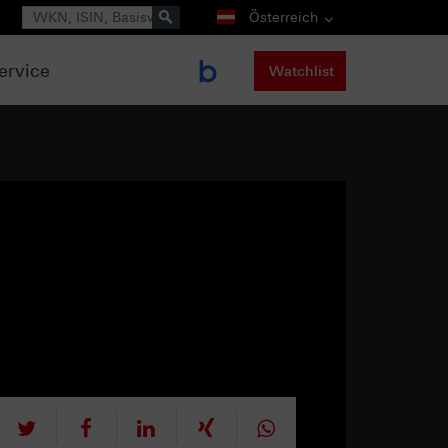
Suche
Österreich
ervice
Watchlist
tweet
teilen
mitteilen
teilen
teilen