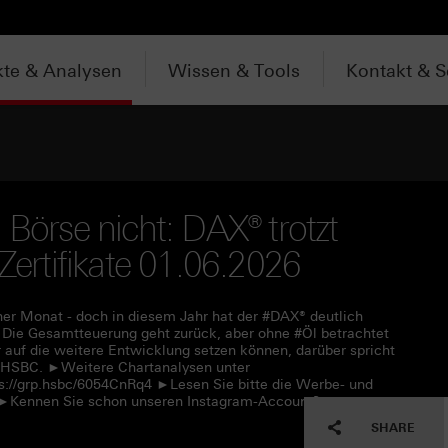
te & Analysen
Wissen & Tools
Kontakt & S
 Börse nicht: DAX® trotzt
 Zertifikate 01.06.2026
her Monat - doch in diesem Jahr hat der #DAX® deutlich
n: Die Gesamtteuerung geht zurück, aber ohne #Öl betrachtet
r auf die weitere Entwicklung setzen können, darüber spricht
r #HSBC. ►Weitere Chartanalysen unter
s://grp.hsbc/6054CnRq4 ►Lesen Sie bitte die Werbe- und
f ►Kennen Sie schon unseren Instagram-Account?
SHARE