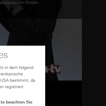
von Google.
zerklärung
es
tz in dem folgend
merikanische
n USA bestimmt, da
n registriert
tte beachten Sie