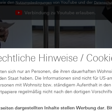
owie den
von YouTube und der
Nutzungsbedingungen
Datenschut
Verbindung zu Youtube erlauben.
chtliche Hinweise / Cooki
ten sich nur an Personen, die ihren dauerhaften Wohnsi
en Staat haben. Die Informationen sind nicht für US-a
ersonen mit Wohnsitz bzw. ständigem Aufenthalt in de
tpapiere regelmäßig nicht nach den dortigen Vorschrifte
tseiten dargestellten Inhalte stellen Werbung dar. Bi