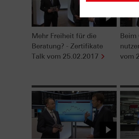
Mehr Freiheit für die
Beim 
Beratung? - Zertifikate
nutzen
Talk vom 25.02.2017
vom 2