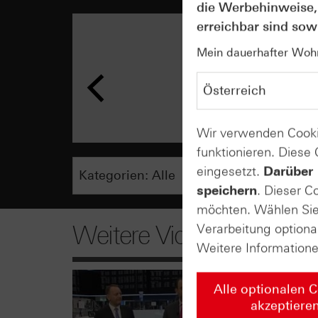
die Werbehinweise,
erreichbar sind sowi
Mein dauerhafter Wohns
Wir verwenden Cooki
funktionieren. Diese
eingesetzt.
Darüber 
speichern
. Dieser C
möchten. Wählen Sie 
Weitere Videos
Verarbeitung optiona
Weitere Information
Alle optionalen 
akzeptiere