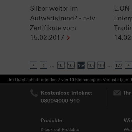
Silber weiter im
E.ON 
Aufwärtstrend? - n-tv
Enter
Zertifikate vom
Tradi
15.02.2017
14.02
...
...
Previous
1
152
153
154
155
156
177
Im Durchschnitt erleiden 7 von 10 Kleinanlegern Verluste beim H
Kostenlose Infoline:
Ihr
0800/4000 910
Produkte
Wi
Knock-out-Produkte
Web