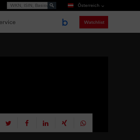
Suche
Österreich
ervice
Watchlist
tweet
teilen
mitteilen
teilen
teilen