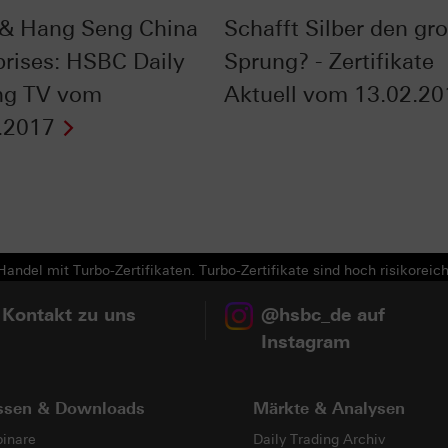
& Hang Seng China
Schafft Silber den gr
prises: HSBC Daily
Sprung? - Zertifikate
ng TV vom
Aktuell vom 13.02.20
.2017
Next
andel mit Turbo-Zertifikaten. Turbo-Zertifikate sind hoch risikoreich
 Kontakt zu uns
@hsbc_de auf
Instagram
ssen & Downloads
Märkte & Analysen
inare
Daily Trading Archiv