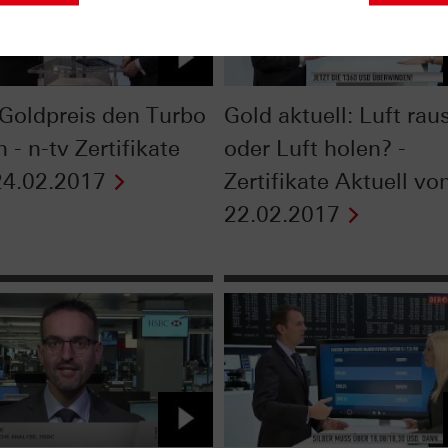
Goldpreis den Turbo
Gold aktuell: Luft rau
 - n-tv Zertifikate
oder Luft holen? -
4.02.2017
Zertifikate Aktuell v
22.02.2017