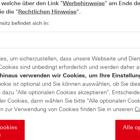
 welche über den Link "
Werbehinweise
" am Ende de
e die "
Rechtlichen Hinweise
".
itz befindet sich in:
AUGUST
Der Blick ins Kleingedruckte: Koste
04
Kündigungen bei Derivaten - Webin
vom 04.08.2026
es, um sicherzustellen, dass unsere Webseite und Di
 Cookies sind unbedingt erforderlich und werden daher 
hinaus verwenden wir Cookies, um Ihre Einstellun
ookie ist optional und Sie können auswählen, ob Sie die
dazu "Alle optionalen Cookies akzeptieren". Entscheide
ler Cookies, dann wählen Sie bitte "Alle optionalen Cook
en zur Verwendung von Cookies finden Sie in unseren
C
Cookies
Alle o
n