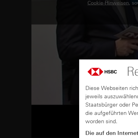
Cookie-Hinweisen
, s
Re
Diese Webseiten rich
jeweils auszuwählend
Staatsbürger oder P
die aufgeführten Wer
worden sind.
Die auf den Interne