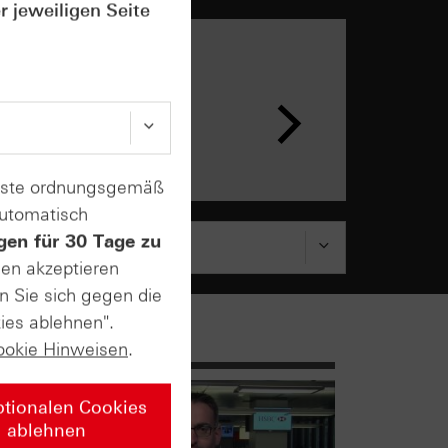
r jeweiligen Seite
n &
ar
enste ordnungsgemäß
automatisch
gen für 30 Tage zu
sen akzeptieren
n Sie sich gegen die
ies ablehnen".
ookie Hinweisen
.
ptionalen Cookies
ablehnen