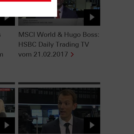
s
MSCI World & Hugo Boss:
HSBC Daily Trading TV
om
vom 21.02.2017