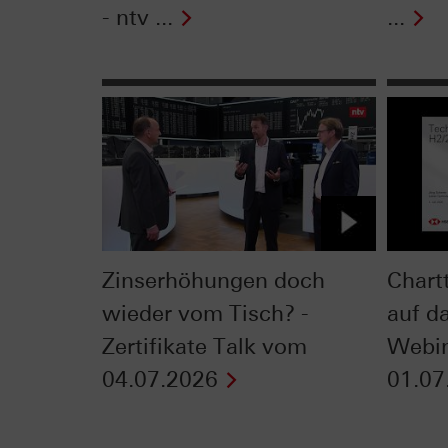
- ntv ...
...
Zinserhöhungen doch
Chart
wieder vom Tisch? -
auf da
Zertifikate Talk vom
Webi
04.07.2026
01.07