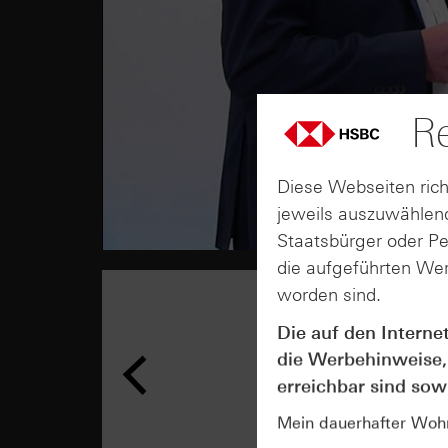
Re
Diese Webseiten rich
jeweils auszuwählend
Staatsbürger oder P
die aufgeführten Wer
worden sind.
Die auf den Interne
die Werbehinweise,
erreichbar sind sowi
Mein dauerhafter Wohns