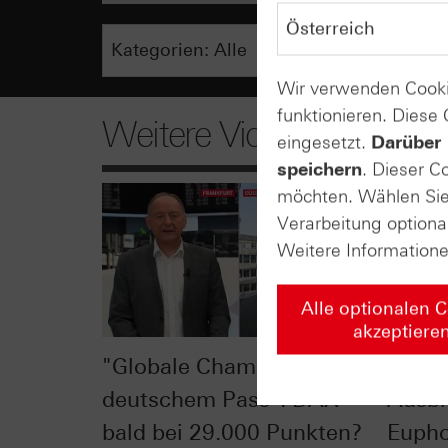
Wir verwenden Cooki
funktionieren. Diese
Weitere Videos
eingesetzt.
Darüber 
speichern
. Dieser C
möchten. Wählen Sie 
Verarbeitung optiona
Weitere Information
Alle optionalen 
akzeptiere
"Globale Champions mit
DAX® 
deutschem Pass": DAX®
Ausbr
bald bei 29.000 Punkten?
Eupho