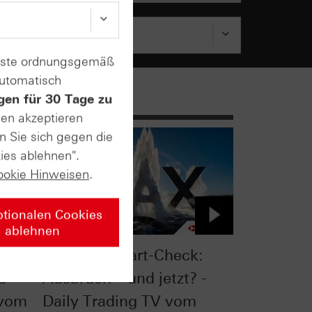
enste ordnungsgemäß
automatisch
gen für 30 Tage zu
sen akzeptieren
n Sie sich gegen die
ies ablehnen".
ookie Hinweisen
.
ptionalen Cookies
ablehnen
 -
DAX® im Chart-Check:
C
Ausbruch – und jetzt? -
 vom
Daily Trading TV vom