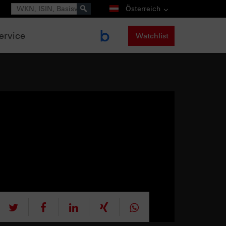
Suche
Österreich
ervice
Watchlist
tweet
teilen
mitteilen
teilen
teilen