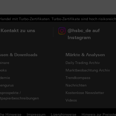
andel mit Turbo-Zertifikaten. Turbo-Zertifikate sind hoch risikoreich
 Kontakt zu uns
@hsbc_de auf
Instagram
ssen & Downloads
Märkte & Analysen
inare
Daily Trading Archiv
ooks
Marktbeobachtung Archiv
demie
Trendkompass
sengurus
Nachrichten
sprospekte /
Kostenlose Newsletter
tpapierbeschreibungen
Videos
che Hinweise
Impressum
Lizenzhinweise
Hinweis zur Preisste