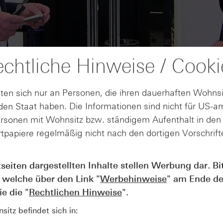
chtliche Hinweise / Cooki
ten sich nur an Personen, die ihren dauerhaften Wohnsi
en Staat haben. Die Informationen sind nicht für US-a
ersonen mit Wohnsitz bzw. ständigem Aufenthalt in de
tpapiere regelmäßig nicht nach den dortigen Vorschrifte
AUGUST
tseiten dargestellten Inhalte stellen Werbung dar. Bi
Der Blick ins Kleingedruckte: Koste
04
 welche über den Link "
Werbehinweise
" am Ende de
Kündigungen bei Derivaten - Webin
vom 04.08.2026
e die "
Rechtlichen Hinweise
".
itz befindet sich in: