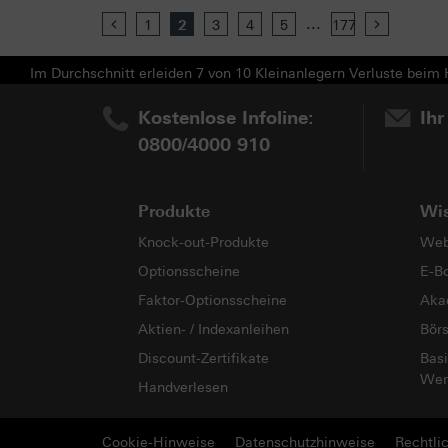
...
Previous
1
2
3
4
5
177
Next
Im Durchschnitt erleiden 7 von 10 Kleinanlegern Verluste beim H
Kostenlose Infoline:
Ihr
0800/4000 910
Produkte
Wi
Knock-out-Produkte
Web
Optionsscheine
E-B
Faktor-Optionsscheine
Aka
Aktien- / Indexanleihen
Bör
Discount-Zertifikate
Basi
Wer
Handverlesen
Cookie-Hinweise
Datenschutzhinweise
Rechtli