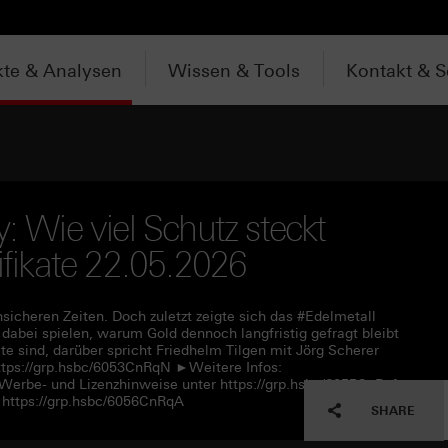
te & Analysen
Wissen & Tools
Kontakt & S
: Wie viel Schutz steckt
tifikate 22.05.2026
nsicheren Zeiten. Doch zuletzt zeigte sich das #Edelmetall
abei spielen, warum Gold dennoch langfristig gefragt bleibt
 sind, darüber spricht Friedhelm Tilgen mit Jörg Scherer
tps://grp.hsbc/6053CnRqN ►Weitere Infos:
 Werbe- und Lizenzhinweise unter https://grp.hsbc/6055CnRqf
https://grp.hsbc/6056CnRqA
SHARE