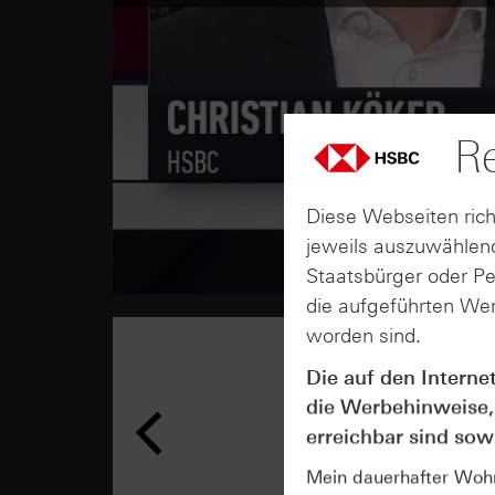
Re
Diese Webseiten rich
jeweils auszuwählend
Staatsbürger oder P
die aufgeführten Wer
worden sind.
Die auf den Interne
die Werbehinweise,
erreichbar sind sowi
Mein dauerhafter Wohns