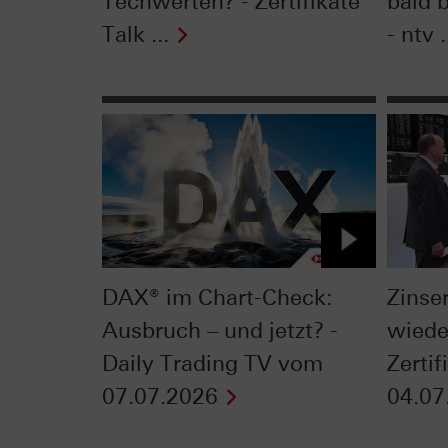
Techwerten? - Zertifikate
bald 
Talk ...
- ntv .
DAX® im Chart-Check:
Zinse
Ausbruch – und jetzt? -
wiede
Daily Trading TV vom
Zerti
07.07.2026
04.07