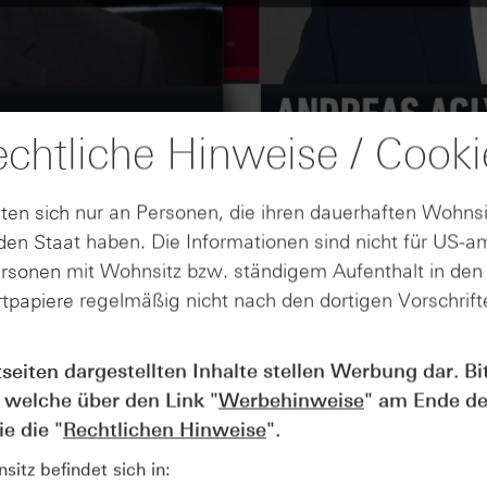
chtliche Hinweise / Cooki
ten sich nur an Personen, die ihren dauerhaften Wohnsi
en Staat haben. Die Informationen sind nicht für US-a
ersonen mit Wohnsitz bzw. ständigem Aufenthalt in de
tpapiere regelmäßig nicht nach den dortigen Vorschrifte
tseiten dargestellten Inhalte stellen Werbung dar. Bi
AUGUST
Wie lange bleibt der DAX® in
07
 welche über den Link "
Werbehinweise
" am Ende de
Rekordlaune? - ntv Zertifikate
e die "
Rechtlichen Hinweise
".
07.08.26
itz befindet sich in: