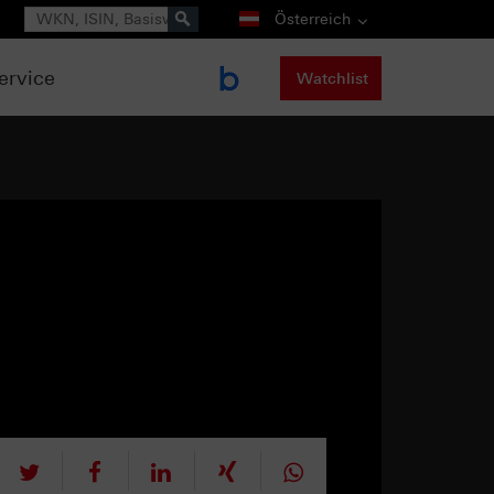
Suche
Österreich
ervice
Watchlist
tweet
teilen
mitteilen
teilen
teilen