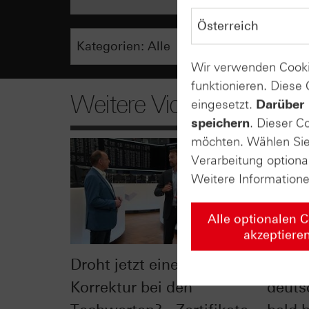
Wir verwenden Cooki
funktionieren. Diese
Weitere Videos
eingesetzt.
Darüber 
speichern
. Dieser C
möchten. Wählen Sie 
Verarbeitung optiona
Weitere Information
Alle optionalen 
akzeptiere
Droht jetzt eine größere
"Glob
Korrektur bei den
deuts