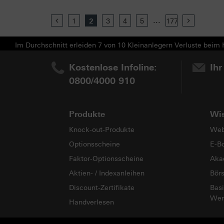
...
Previous
1
2
3
4
5
177
Next
Im Durchschnitt erleiden 7 von 10 Kleinanlegern Verluste beim H
Kostenlose Infoline:
Ihr
0800/4000 910
Produkte
Wi
Knock-out-Produkte
Web
Optionsscheine
E-B
Faktor-Optionsscheine
Aka
Aktien- / Indexanleihen
Bör
Discount-Zertifikate
Basi
Wer
Handverlesen