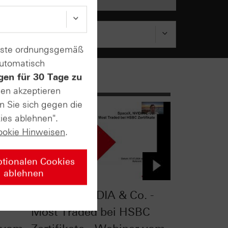
enste ordnungsgemäß
automatisch
gen für 30 Tage zu
sen akzeptieren
n Sie sich gegen die
ies ablehnen".
ookie Hinweisen
.
ptionalen Cookies
ablehnen
kten:
SpaceX, NVIDIA & Co. -
Most Traded bei HSBC