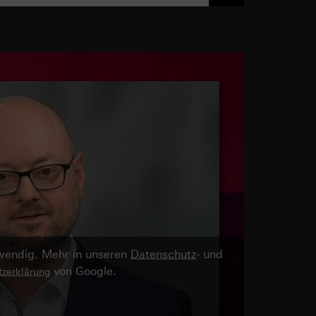
twendig. Mehr in unseren
Datenschutz
- und
von Google.
zerklärung