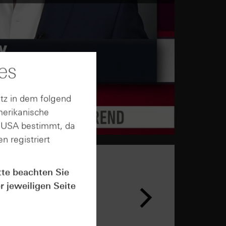
es
tz in dem folgend
merikanische
n USA bestimmt, da
n registriert
tte beachten Sie
r jeweiligen Seite