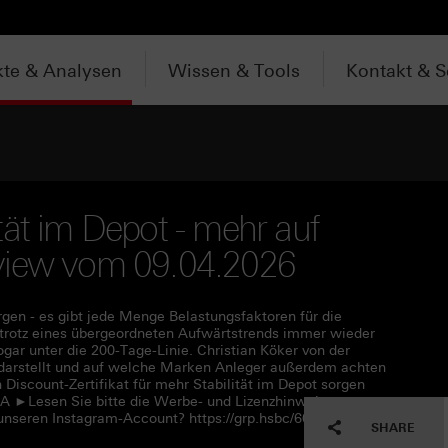
te & Analysen
Wissen & Tools
Kontakt & S
tät im Depot - mehr auf
terview vom 09.04.2026
rgen - es gibt jede Menge Belastungsfaktoren für die
trotz eines übergeordneten Aufwärtstrends immer wieder
gar unter die 200-Tage-Linie. Christian Köker von der
 darstellt und auf welche Marken Anleger außerdem achten
 Discount-Zertifikat für mehr Stabilität im Depot sorgen
A ►Lesen Sie bitte die Werbe- und Lizenzhinweise unter
unseren Instagram-Account? https://grp.hsbc/6050q4HQC
SHARE