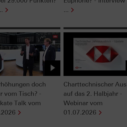
bei 29.000 Punkten?
Euphorie? - Intervie
..
...
rhöhungen doch
Charttechnischer Aus
r vom Tisch? -
auf das 2. Halbjahr -
fikate Talk vom
Webinar vom
.2026
01.07.2026