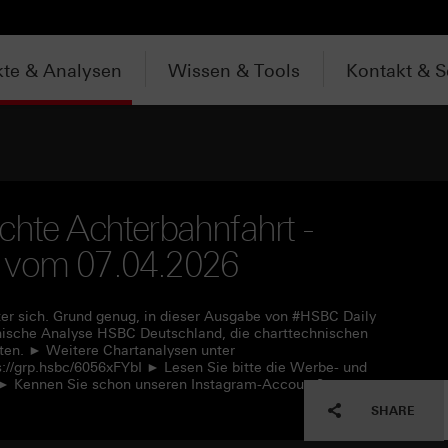
te & Analysen
Wissen & Tools
Kontakt & S
chte Achterbahnfahrt -
V vom 07.04.2026
ter sich. Grund genug, in dieser Ausgabe von #HSBC Daily
hnische Analyse HSBC Deutschland, die charttechnischen
ten. ► Weitere Chartanalysen unter
s://grp.hsbc/6056xFYbI ► Lesen Sie bitte die Werbe- und
L ► Kennen Sie schon unseren Instagram-Account?
SHARE