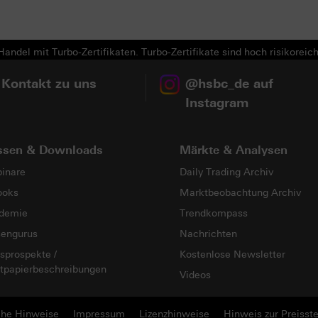
andel mit Turbo-Zertifikaten. Turbo-Zertifikate sind hoch risikoreich
 Kontakt zu uns
@hsbc_de auf
Instagram
ssen & Downloads
Märkte & Analysen
inare
Daily Trading Archiv
ooks
Marktbeobachtung Archiv
demie
Trendkompass
sengurus
Nachrichten
sprospekte /
Kostenlose Newsletter
tpapierbeschreibungen
Videos
che Hinweise
Impressum
Lizenzhinweise
Hinweis zur Preisste