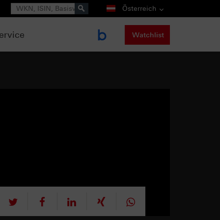
Suche
Österreich
ervice
Watchlist
tweet
teilen
mitteilen
teilen
teilen