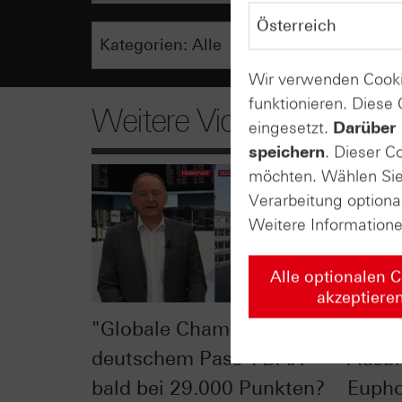
Wir verwenden Cooki
funktionieren. Diese
Weitere Videos
eingesetzt.
Darüber 
speichern
. Dieser C
möchten. Wählen Sie 
Verarbeitung optiona
Weitere Information
Alle optionalen 
akzeptiere
"Globale Champions mit
DAX® 
deutschem Pass": DAX®
Ausbr
bald bei 29.000 Punkten?
Eupho