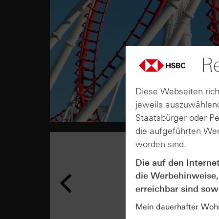
Re
Diese Webseiten rich
jeweils auszuwählend
Staatsbürger oder P
die aufgeführten Wer
worden sind.
Die auf den Interne
die Werbehinweise,
erreichbar sind sowi
Mein dauerhafter Wohns