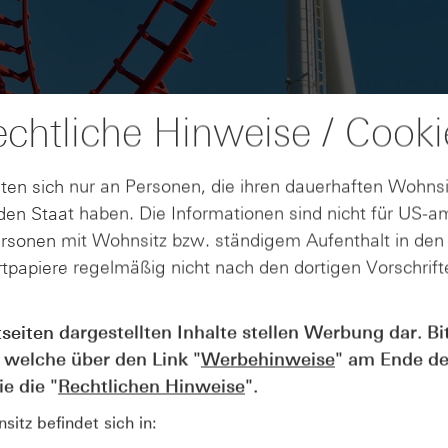
chtliche Hinweise / Cooki
ten sich nur an Personen, die ihren dauerhaften Wohnsi
en Staat haben. Die Informationen sind nicht für US-a
ersonen mit Wohnsitz bzw. ständigem Aufenthalt in de
tpapiere regelmäßig nicht nach den dortigen Vorschrifte
AUGUST
tseiten dargestellten Inhalte stellen Werbung dar. Bi
Der Blick ins Kleingedruckte: Koste
04
 welche über den Link "
Werbehinweise
" am Ende de
Kündigungen bei Derivaten - Webin
vom 04.08.2026
e die "
Rechtlichen Hinweise
".
itz befindet sich in: