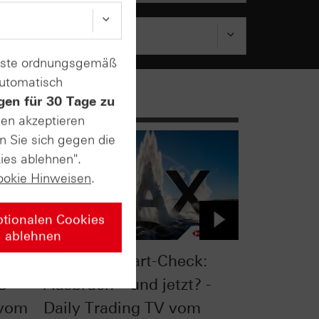
enste ordnungsgemäß
automatisch
gen für 30 Tage zu
sen akzeptieren
n Sie sich gegen die
ies ablehnen".
ookie Hinweisen
.
ptionalen Cookies
ablehnen
 -
DAX® im Chart-Check:
C
Ausbruch – und jetzt? -
 vom
Daily Trading TV vom