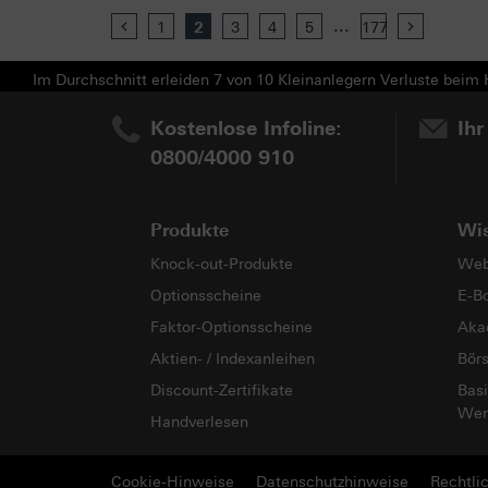
...
Previous
1
2
3
4
5
177
Next
Im Durchschnitt erleiden 7 von 10 Kleinanlegern Verluste beim H
Kostenlose Infoline:
Ihr
0800/4000 910
Produkte
Wi
Knock-out-Produkte
Web
Optionsscheine
E-B
Faktor-Optionsscheine
Aka
Aktien- / Indexanleihen
Bör
Discount-Zertifikate
Basi
Wer
Handverlesen
Cookie-Hinweise
Datenschutzhinweise
Rechtli