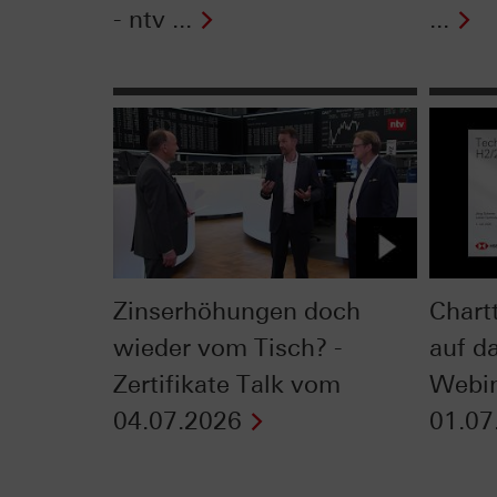
- ntv ...
...
Zinserhöhungen doch
Chart
wieder vom Tisch? -
auf da
Zertifikate Talk vom
Webi
04.07.2026
01.07