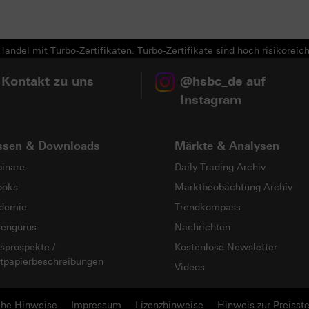
andel mit Turbo-Zertifikaten. Turbo-Zertifikate sind hoch risikoreich
 Kontakt zu uns
@hsbc_de auf
Instagram
ssen & Downloads
Märkte & Analysen
inare
Daily Trading Archiv
ooks
Marktbeobachtung Archiv
demie
Trendkompass
sengurus
Nachrichten
sprospekte /
Kostenlose Newsletter
tpapierbeschreibungen
Videos
che Hinweise
Impressum
Lizenzhinweise
Hinweis zur Preisste