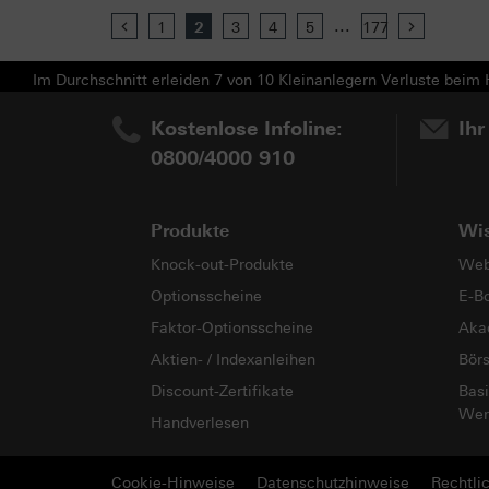
...
Previous
1
2
3
4
5
177
Next
Im Durchschnitt erleiden 7 von 10 Kleinanlegern Verluste beim H
Kostenlose Infoline:
Ihr
0800/4000 910
Produkte
Wi
Knock-out-Produkte
Web
Optionsscheine
E-B
Faktor-Optionsscheine
Aka
Aktien- / Indexanleihen
Bör
Discount-Zertifikate
Basi
Wer
Handverlesen
Cookie-Hinweise
Datenschutzhinweise
Rechtli