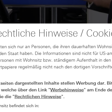
chtliche Hinweise / Cooki
ten sich nur an Personen, die ihren dauerhaften Wohnsi
en Staat haben. Die Informationen sind nicht für US-a
ersonen mit Wohnsitz bzw. ständigem Aufenthalt in de
tpapiere regelmäßig nicht nach den dortigen Vorschrifte
AUGUST
tseiten dargestellten Inhalte stellen Werbung dar. Bi
Der Blick ins Kleingedruckte: Koste
04
 welche über den Link "
Werbehinweise
" am Ende de
Kündigungen bei Derivaten - Webin
vom 04.08.2026
e die "
Rechtlichen Hinweise
".
itz befindet sich in: