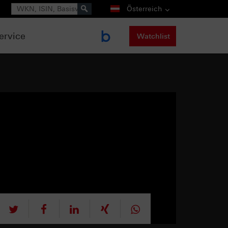
Suche
Österreich
ervice
Watchlist
tweet
teilen
mitteilen
teilen
teilen