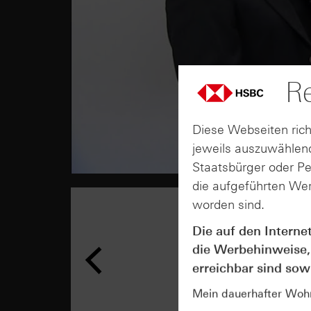
Re
Diese Webseiten rich
jeweils auszuwählend
Staatsbürger oder P
die aufgeführten Wer
worden sind.
Die auf den Interne
die Werbehinweise,
erreichbar sind sowi
Mein dauerhafter Wohns