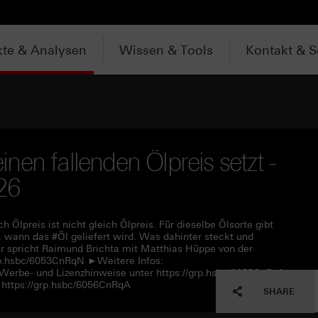
te & Analysen
Wissen & Tools
Kontakt & S
en fallenden Ölpreis setzt -
026
h Ölpreis ist nicht gleich Ölpreis. Für dieselbe Ölsorte gibt
, wann das #Öl geliefert wird. Was dahinter steckt und
r spricht Raimund Brichta mit Matthias Hüppe von der
rp.hsbc/6053CnRqN ►Weitere Infos:
 Werbe- und Lizenzhinweise unter https://grp.hsbc/6055CnRqf
https://grp.hsbc/6056CnRqA
SHARE