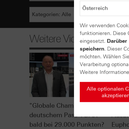
Wir verwenden Cooki
funktionieren. Diese
Weitere Videos
eingesetzt.
Darüber 
speichern
. Dieser C
möchten. Wählen Sie 
Verarbeitung optiona
Weitere Information
Alle optionalen 
akzeptiere
"Globale Champions mit
DAX® 
deutschem Pass": DAX®
Ausbr
bald bei 29.000 Punkten?
Eupho