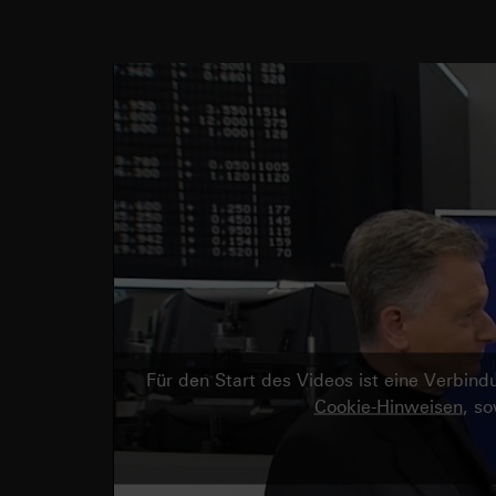
Für den Start des Videos ist eine Verbi
Cookie-Hinweisen
, s