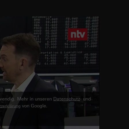
twendig. Mehr in unseren
Datenschutz
- und
von Google.
zerklärung