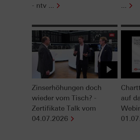
- ntv ...
...
Zinserhöhungen doch
Chart
wieder vom Tisch? -
auf da
Zertifikate Talk vom
Webi
04.07.2026
01.07