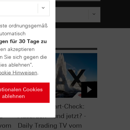
enste ordnungsgemäß
automatisch
gen für 30 Tage zu
sen akzeptieren
n Sie sich gegen die
ies ablehnen".
ookie Hinweisen
.
ptionalen Cookies
ablehnen
 -
DAX® im Chart-Check:
C
Ausbruch – und jetzt? -
 vom
Daily Trading TV vom