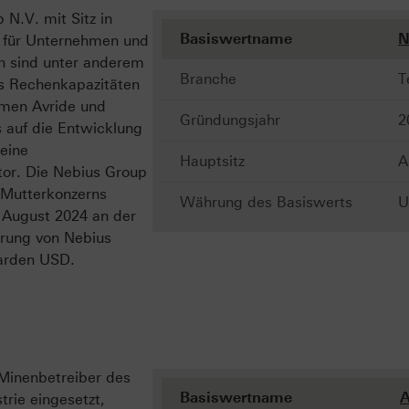
N.V. mit Sitz in
Basiswertname
N
n für Unternehmen und
n sind unter anderem
Branche
T
s Rechenkapazitäten
hmen Avride und
Gründungsjahr
2
s auf die Entwicklung
eine
Hauptsitz
A
tor. Die Nebius Group
 Mutterkonzerns
Währung des Basiswerts
U
 August 2024 an der
erung von Nebius
iarden USD.
r Minenbetreiber des
Basiswertname
A
trie eingesetzt,