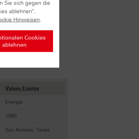
n Sie sich gegen die
ies ablehnen".
ookie Hinweisen
.
ptionalen Cookies
ablehnen
Valero Energy
Energie
1980
San Antonio, Texas