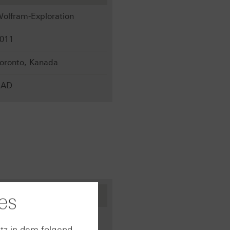
olfram-Exploration
011
oronto, Kanada
CAD
es
et Labs PBC
fahrt-
tz in dem folgend