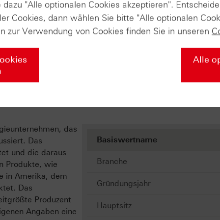
dazu "Alle optionalen Cookies akzeptieren". Entscheide
rikanische
ler Cookies, dann wählen Sie bitte "Alle optionalen Cook
n tätig und
tie von 1,29
en zur Verwendung von Cookies finden Sie in unseren
C
im Vergleich
herent beläuft
Cookies
Alle o
026).
n
rgieunternehmen, das
Basiswertname
ussiert. Das
tet und die daraus
Branche
n Produkte, wie
re in Amerika, dem
Gründungsjahr
ktet. Das
eitgrößte Produzent
Hauptsitz
 eigenen Angaben eine