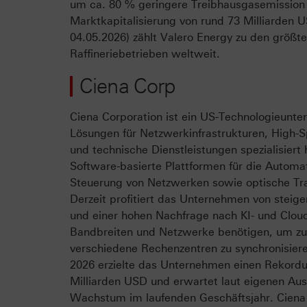
um ca. 80 % geringere Treibhausgasemission 
Marktkapitalisierung von rund 73 Milliarden 
04.05.2026) zählt Valero Energy zu den größ
Raffineriebetrieben weltweit.
Ciena Corp
Ciena Corporation ist ein US-Technologieunte
Lösungen für Netzwerkinfrastrukturen, High-S
und technische Dienstleistungen spezialisiert 
Software-basierte Plattformen für die Automa
Steuerung von Netzwerken sowie optische Tr
Derzeit profitiert das Unternehmen von stei
und einer hohen Nachfrage nach KI- und Cloud
Bandbreiten und Netzwerke benötigen, um zu
verschiedene Rechenzentren zu synchronisiere
2026 erzielte das Unternehmen einen Rekord
Milliarden USD und erwartet laut eigenen Au
Wachstum im laufenden Geschäftsjahr. Ciena 