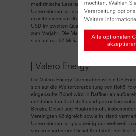
möchten. Wählen Sie 
medizinische Laseranwendungen. Das US-ame
Verarbeitung optiona
Unternehmen ist inzwischen in über 20 Länder
erzielte einen um 35 % höheren Gewinn pro Ak
Weitere Information
USD im zweiten Quartal vom Fiskaljahr 2026 
zum Vorjahr. Die Marktkapitalisierung von Co
Alle optionalen 
sich auf ca. 62 Milliarden USD (Stand 04.05.2
akzeptiere
Valero Energy
Die Valero Energy Corporation ist ein US-Ene
sich auf die Weiterverarbeitung von Rohöl fok
eingekaufte Rohöl wird in Raffinerien aufberei
entstehenden Kraftstoffe und petrochemische
Benzin, Diesel und Flugkraftstoff, insbesonde
Vereinigten Königreich sowie in Irland vermar
Unternehmen ist gleichzeitig der weltweit zw
von erneuerbarem Diesel-Kraftstoff, der laut