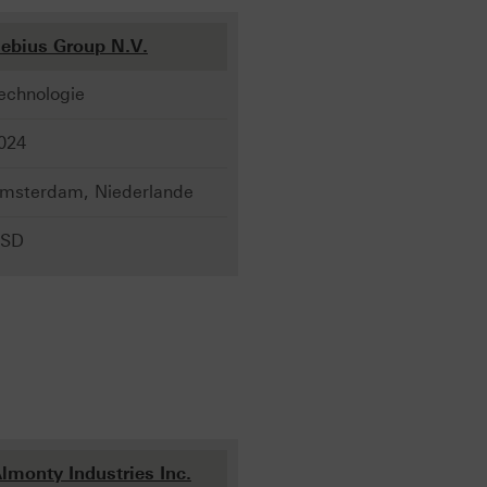
ebius Group N.V.
echnologie
024
msterdam, Niederlande
SD
lmonty Industries Inc.