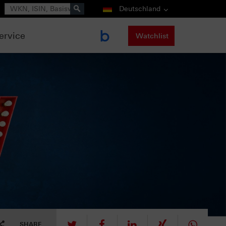
Suche
Deutschland
ervice
Watchlist
tweet
teilen
mitteilen
teilen
teilen
SHARE