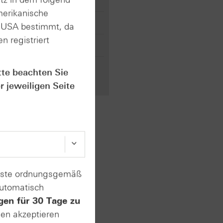
tenunternehmen
merikanische
n USA bestimmt, da
n registriert
ransisco, Kalifornien
tte beachten Sie
r jeweiligen Seite
p.
enste ordnungsgemäß
hotonik, Halbleiter
automatisch
gen für 30 Tage zu
nnsylvania
sen akzeptieren