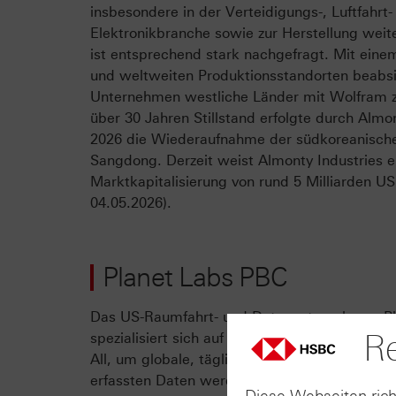
insbesondere in der Verteidigungs-, Luftfahrt-
Elektronikbranche sowie zur Herstellung weit
ist entsprechend stark nachgefragt. Mit eine
und weltweiten Produktionsstandorten beabsi
Unternehmen westliche Länder mit Wolfram z
über 30 Jahren Stillstand erfolgte durch Almo
2026 die Wiederaufnahme der südkoreanisch
Sangdong. Derzeit weist Almonty Industries e
Marktkapitalisierung von rund 5 Milliarden U
04.05.2026).
Planet Labs PBC
Das US-Raumfahrt- und Datenunternehmen P
Re
spezialisiert sich auf die Erdbeobachtung mitt
All, um globale, tägliche Veränderungen zu ide
erfassten Daten werden von Unternehmen der
Diese Webseiten rich