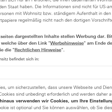
& Da
tungen genutzt, aber
en Staat haben. Die Informationen sind nicht für US-a
nd Sicherheit
Gründungsjahr
2010
ersonen mit Wohnsitz bzw. ständigem Aufenthalt in de
tkapitalisierung von
erzielte im Jahr 2025
tpapiere regelmäßig nicht nach den dortigen Vorschrifte
Hauptsitz
San F
einer Verbesserung
Währung des
USD
tseiten dargestellten Inhalte stellen Werbung dar. Bi
Basiswerts
 welche über den Link "
Werbehinweise
" am Ende de
e die "
Rechtlichen Hinweise
".
itz befindet sich in:
eich der
ischen
Basiswertname
Coherent Cor
es, um sicherzustellen, dass unsere Webseite und Di
Branche
Technologie/P
e für
 Cookies sind unbedingt erforderlich und werden daher 
Gründungsjahr
1971
ent liefert
hinaus verwenden wir Cookies, um Ihre Einstellun
Hauptsitz
Saxonburg, Pe
ie
ookie ist optional und Sie können auswählen, ob Sie die
Währung des Basiswerts
USD
n und für