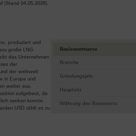
f (Stand 04.05.2026).
c. produziert und
Basiswertname
dazu große LNG-
deckt das Unternehmen
Branche
ses der
rund der weltweit
Gründungsjahr
e in Europa und
en weiter aus.
Hauptsitz
osition aufgebaut, da
lich senken konnte.
Währung des Basiswerts
iarden USD zählt es zu