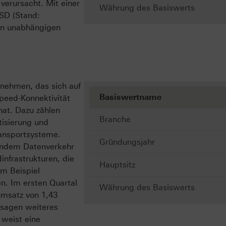
verursacht. Mit einer
Währung des Basiswerts
USD (Stand:
ten unabhängigen
rnehmen, das sich auf
Basiswertname
peed-Konnektivität
hat. Dazu zählen
Branche
tisierung und
ansportsysteme.
Gründungsjahr
gendem Datenverkehr
infrastrukturen, die
Hauptsitz
m Beispiel
n. Im ersten Quartal
Währung des Basiswerts
umsatz von 1,43
ssagen weiteres
weist eine