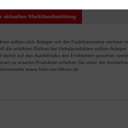
r aktuellen Marktbeobachtung
ten sollten sich Anleger mit der Funktionsweise vertraut 
ll die erhöhten Risiken bei Hebelprodukten sollten Anleger
d damit auf das Ausfallrisiko des Emittenten geachtet werd
onen zu unseren Produkten erhalten Sie unter der kostenlo
ternetseite www.hsbc-zertifikate.de