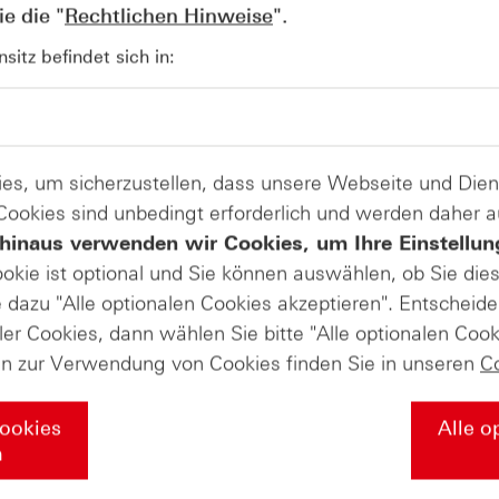
e die "
Rechtlichen Hinweise
".
etwa 6,5 Euro lag. Zugleich verwies Allianz darauf, dass da
getragen worden sei. Den Ausblick für das Gesamtjahr li
itz befindet sich in:
auf dem richtigen Kurs, um ein operatives Ergebnis von rund
Produkte auf
es, um sicherzustellen, dass unsere Webseite und Di
Allianz SE
 Cookies sind unbedingt erforderlich und werden daher 
hinaus verwenden wir Cookies, um Ihre Einstellun
ookie ist optional und Sie können auswählen, ob Sie die
tbeobachtung zum Thema „Longevi
dazu "Alle optionalen Cookies akzeptieren". Entscheide
ler Cookies, dann wählen Sie bitte "Alle optionalen Cook
en zur Verwendung von Cookies finden Sie in unseren
C
igen Faktor für Wirtschaft und Märkte. In unserer aktuell
her Fortschritt, neue Technologien und der demografische
Cookies
Alle o
welche Bereiche davon besonders profitieren könnten. Erg
n
 Update von Jörg Scherer, Einordnungen zu den Rohstoffmä