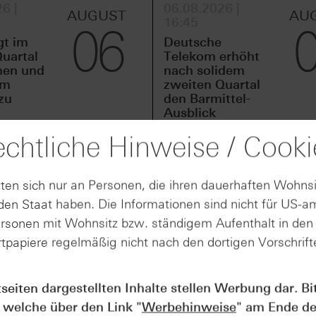
6 |
06.08.2026 |
AUGUST
AU
16:45
06
gt im
Deutsche
uartal
Telekom erhöht
men und
nach solidem
em
zweiten Quartal
zu
den Barmittel-
Ausblick
chtliche Hinweise / Cooki
ten sich nur an Personen, die ihren dauerhaften Wohnsi
te Quartal 2026 über ein höheres Geschäftsvolumen und ein
en Staat haben. Die Informationen sind nicht für US-a
Das gesamte Geschäftsvolumen lag bei rund 45,6 Milliarden
eswert; auf interner Basis entsprach dies einem Zuwachs v
ersonen mit Wohnsitz bzw. ständigem Aufenthalt in de
stieg auf rund 4,9 Milliarden Euro und lag damit etwa 10,6 
tpapiere regelmäßig nicht nach den dortigen Vorschrifte
as erste Halbjahr summierte sich das operative Ergebnis a
tseiten dargestellten Inhalte stellen Werbung dar. Bi
 die Ergebnisse entwickelten sich im zweiten Quartal posit
 welche über den Link "
Werbehinweise
" am Ende de
ss erhöhte sich im zweiten Quartal auf rund 2,5 Milliarden 