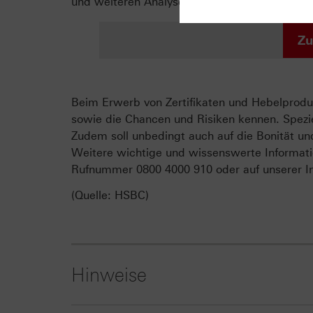
und weiteren Analysen.
Zu
Beim Erwerb von Zertifikaten und Hebelproduk
sowie die Chancen und Risiken kennen. Spezie
Zudem soll unbedingt auch auf die Bonität un
Weitere wichtige und wissenswerte Informati
Rufnummer 0800 4000 910 oder auf unserer In
(Quelle: HSBC)
Hinweise