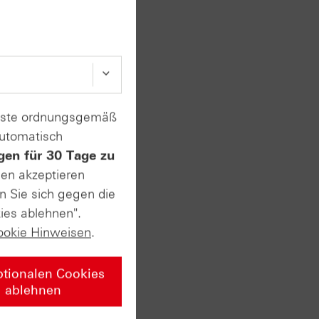
s
eß
 17,4
enste ordnungsgemäß
automatisch
gen für 30 Tage zu
sen akzeptieren
ty“
n Sie sich gegen die
ies ablehnen".
ookie Hinweisen
.
en
 Wandel
ptionalen Cookies
änzt
ablehnen
rkten