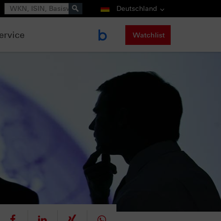
Suche
Deutschland
ervice
Watchlist
eet
teilen
mitteilen
teilen
teilen