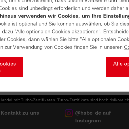
es, um sicherzustellen, dass unsere Webseite und Di
 Cookies sind unbedingt erforderlich und werden daher 
(PDF)
hinaus verwenden wir Cookies, um Ihre Einstellun
(PDF)
ookie ist optional und Sie können auswählen, ob Sie die
dazu "Alle optionalen Cookies akzeptieren". Entscheide
(PDF)
ler Cookies, dann wählen Sie bitte "Alle optionalen Cook
en zur Verwendung von Cookies finden Sie in unseren
C
(PDF)
(PDF)
Cookies
Alle o
n
andel mit Turbo-Zertifikaten. Turbo-Zertifikate sind hoch risikoreich
 Kontakt zu uns
@hsbc_de auf
Instagram