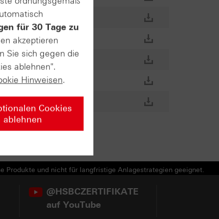
enste ordnungsgemäß
automatisch
gen für 30 Tage zu
sen akzeptieren
n Sie sich gegen die
ies ablehnen".
ookie Hinweisen
.
ptionalen Cookies
ablehnen
e Produkte und nicht für langfristige Anlagestrategien geeignet.
@HSBCZERTIFIKATE
auf YouTube