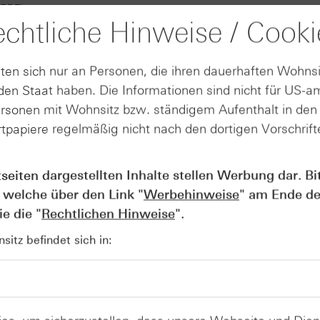
(PDF)
chtliche Hinweise / Cooki
(PDF)
ten sich nur an Personen, die ihren dauerhaften Wohnsi
(PDF)
en Staat haben. Die Informationen sind nicht für US-a
(PDF)
ersonen mit Wohnsitz bzw. ständigem Aufenthalt in de
tpapiere regelmäßig nicht nach den dortigen Vorschrifte
(PDF)
(PDF)
tseiten dargestellten Inhalte stellen Werbung dar. Bi
(PDF)
 welche über den Link "
Werbehinweise
" am Ende de
e die "
Rechtlichen Hinweise
".
(PDF)
itz befindet sich in:
(PDF)
(PDF)
(PDF)