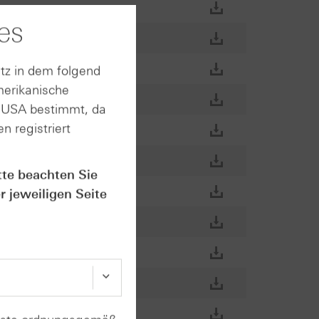
es
tz in dem folgend
merikanische
n USA bestimmt, da
n registriert
tte beachten Sie
r jeweiligen Seite