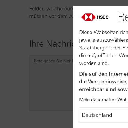
Felder, welche durch ein * gekennzeichnet s
Re
müssen vor dem Absenden des Formulars 
Diese Webseiten rich
jeweils auszuwählend
Ihre Nachricht
Staatsbürger oder P
die aufgeführten Wer
worden sind.
Die auf den Interne
die Werbehinweise,
erreichbar sind sowi
Mein dauerhafter Wohns