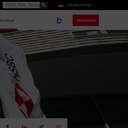
Suche
Deutschland
ervice
Watchlist
eet
teilen
mitteilen
teilen
teilen