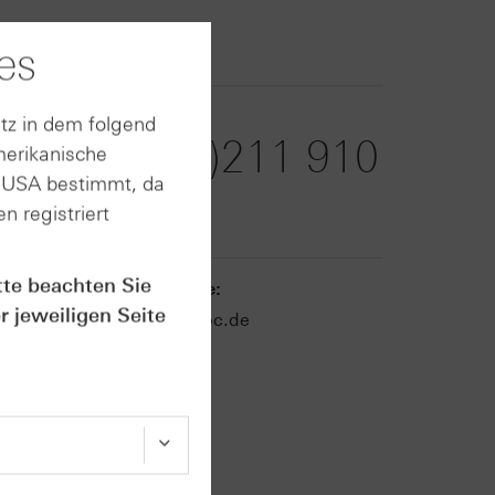
9100
es
Telefax:
tz in dem folgend
+49 (0)211 910
merikanische
n USA bestimmt, da
91936
n registriert
tte beachten Sie
E-Mail-Adresse:
r jeweiligen Seite
zertifikate@hsbc.de