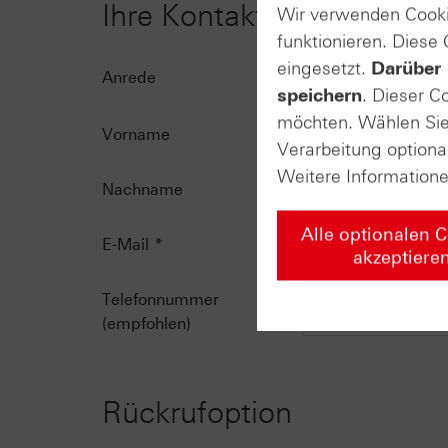
Ihre Kontaktdaten
Wir verwenden Cooki
funktionieren. Diese
eingesetzt.
Darüber 
Anrede
speichern
. Dieser C
möchten. Wählen Sie 
Vorname
Verarbeitung optiona
Weitere Information
Nachname
Alle optionalen 
E-Mail
*
akzeptiere
Telefonnummer
(empfohlen)
Rückrufoption