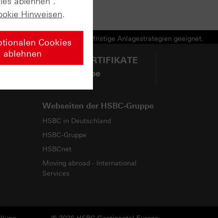
ies ablehnen".
ookie Hinweisen
.
e Produkte und nicht für langfristige Anlagestrategien geeignet.
ptionalen Cookies
ablehnen
@HSBCZERTIFIKATE
auf YouTube
Webseiten der HSBC-Gruppe
HSBC in Deutschland
HSBC-Gruppe
HSBCnet
Moving abroad - International
Services