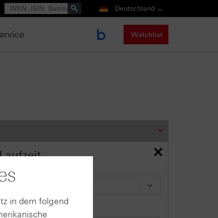
Suche
Deutschland
ervice
Watchlist
Laufzeit
es
Zeitraum:
tz in dem folgend
Datum:
merikanische