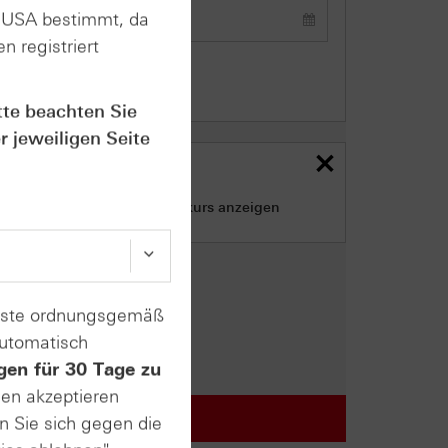
n USA bestimmt, da
n registriert
Relativer Zeitraum
tte beachten Sie
r jeweiligen Seite
Briefkurs Filter
Nur Produkte mit Briefkurs anzeigen
enste ordnungsgemäß
automatisch
gen für 30 Tage zu
sen akzeptieren
n Sie sich gegen die