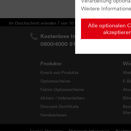
Verarbeitung optiona
Weitere Information
Im Durchschnitt erleiden 7 von 10 Kleinanlegern Verluste beim H
Alle optionalen 
akzeptiere
Kostenlose Infoline:
Ihr
0800/4000 910
Produkte
Wi
Knock-out-Produkte
Web
Optionsscheine
E-B
Faktor-Optionsscheine
Aka
Aktien- / Indexanleihen
Bör
Discount-Zertifikate
Basi
Wer
Handverlesen