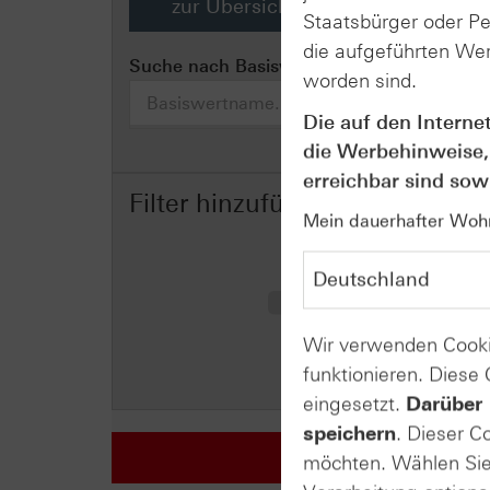
zur Übersicht aller Basiswerte
Staatsbürger oder P
die aufgeführten Wer
Suche nach Basiswertname
worden sind.
Die auf den Interne
die Werbehinweise,
erreichbar sind sowi
Filter hinzufügen
Mein dauerhafter Wohns
Wir verwenden Cooki
funktionieren. Diese
eingesetzt.
Darüber 
speichern
. Dieser C
möchten. Wählen Sie 