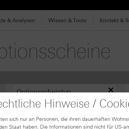
te & Analysen
Wissen & Tools
Kontakt & S
ptionsscheine
Optionsscheintyp
chtliche Hinweise / Cooki
Call
Put
ten sich nur an Personen, die ihren dauerhaften Wohnsi
en Staat haben. Die Informationen sind nicht für US-a