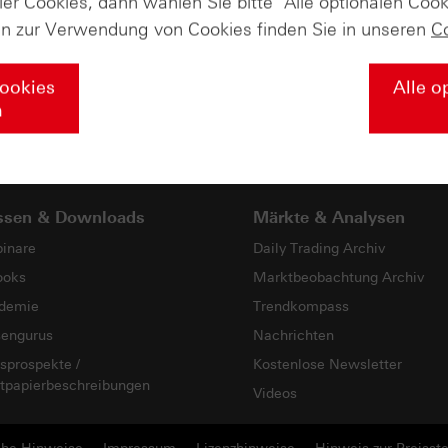
ler Cookies, dann wählen Sie bitte "Alle optionalen Cook
en zur Verwendung von Cookies finden Sie in unseren
C
andel mit Turbo-Zertifikaten. Turbo-Zertifikate sind hoch risikoreich
Cookies
Alle o
n
 Kontakt zu uns
@hsbc_de auf
Instagram
ssen & Downloads
Märkte & Analysen
inare
Daily Trading Archiv
ooks
Marktbeobachtung Archiv
demie
Trendkompass
sengurus
Nachrichten
sprospekte /
Kostenlose Newsletter
tpapierbeschreibungen
Videos