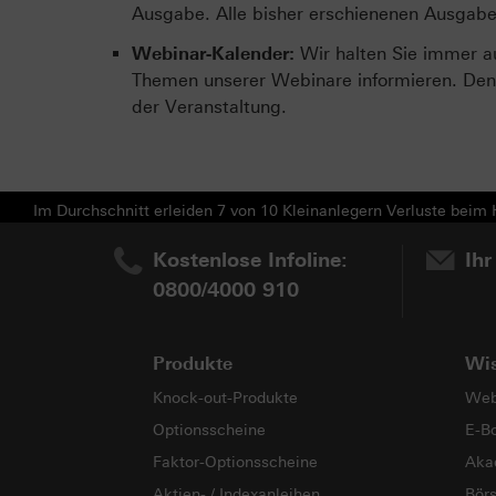
Ausgabe. Alle bisher erschienenen Ausgab
Webinar-Kalender:
Wir halten Sie immer a
Themen unserer Webinare informieren. Den 
der Veranstaltung.
Im Durchschnitt erleiden 7 von 10 Kleinanlegern Verluste beim H
Kostenlose Infoline:
Ihr
0800/4000 910
Produkte
Wi
Knock-out-Produkte
Web
Optionsscheine
E-B
Faktor-Optionsscheine
Aka
Aktien- / Indexanleihen
Bör