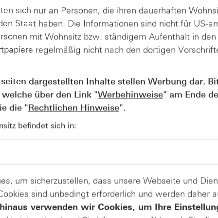
ten sich nur an Personen, die ihren dauerhaften Wohnsi
en Staat haben. Die Informationen sind nicht für US-a
ersonen mit Wohnsitz bzw. ständigem Aufenthalt in de
tpapiere regelmäßig nicht nach den dortigen Vorschrifte
tseiten dargestellten Inhalte stellen Werbung dar. Bi
 welche über den Link "
Werbehinweise
" am Ende de
Pflichtfelder. Diese müssen vor dem Absenden des Form
e die "
Rechtlichen Hinweise
".
itz befindet sich in:
Kostenlos registr
es, um sicherzustellen, dass unsere Webseite und Di
 Cookies sind unbedingt erforderlich und werden daher 
eise
.
hinaus verwenden wir Cookies, um Ihre Einstellun
unseren Newslettern