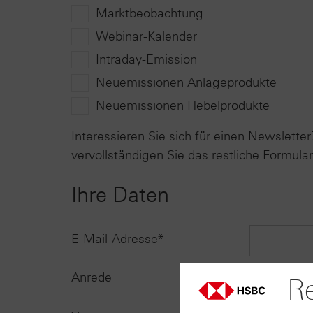
Marktbeobachtung
Webinar-Kalender
Intraday-Emission
Neuemissionen Anlageprodukte
Neuemissionen Hebelprodukte
Interessieren Sie sich für einen Newslett
vervollständigen Sie das restliche Formular
Ihre Daten
E-Mail-Adresse*
Anrede
Re