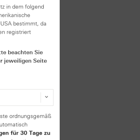
tz in dem folgend
merikanische
n USA bestimmt, da
n registriert
tte beachten Sie
r jeweiligen Seite
ulars
ieren
enste ordnungsgemäß
automatisch
gen für 30 Tage zu