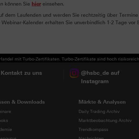
en können Sie
hier
einsehen.
uf dem Laufenden und werden Sie rechtzeitig über Termine
Webinar-Kalender erhalten Sie unverbindlich 1-2 Tage vor 
andel mit Turbo-Zertifikaten. Turbo-Zertifikate sind hoch risikoreich
 Kontakt zu uns
@hsbc_de auf
Instagram
ssen & Downloads
Märkte & Analysen
inare
Daily Trading Archiv
ooks
Marktbeobachtung Archiv
demie
Trendkompass
sengurus
Nachrichten