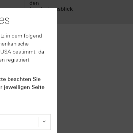
den
den
Ergebnisausblick
Erg
an
an
es
tz in dem folgend
merikanische
nd
n USA bestimmt, da
rupp
n registriert
sjahr.
ahr an
 Nach
tte beachten Sie
or
r jeweiligen Seite
 trieb
nkrupp
ro sowie
en
lliarden
 worden.