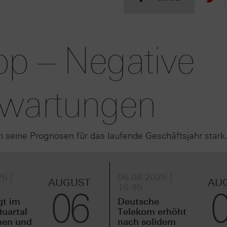
pp – Negative
rwartungen
eine Prognosen für das laufende Geschäftsjahr stark
6 |
06.08.2026 |
AUGUST
AU
16:45
06
gt im
Deutsche
uartal
Telekom erhöht
men und
nach solidem