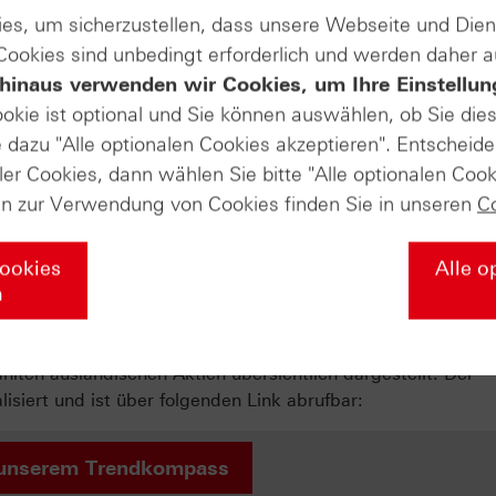
gativ auf die gesenkten Erwartungen. Die Aktie notierte zei
es, um sicherzustellen, dass unsere Webseite und Di
 Cookies sind unbedingt erforderlich und werden daher 
hinaus verwenden wir Cookies, um Ihre Einstellun
Produkte auf
ookie ist optional und Sie können auswählen, ob Sie die
dazu "Alle optionalen Cookies akzeptieren". Entscheide
thyssenkrupp
ler Cookies, dann wählen Sie bitte "Alle optionalen Cook
en zur Verwendung von Cookies finden Sie in unseren
C
und Indexanleger
Cookies
Alle o
n
 wir Sie bei der Analyse vergangener Kursentwicklungen 
ie relative Stärke nach Levy und das Momentum von DAX®,
ten ausländischen Aktien übersichtlich dargestellt. Der
iert und ist über folgenden Link abrufbar:
unserem Trendkompass