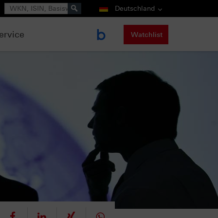
Suche
Deutschland
ervice
Watchlist
eet
teilen
mitteilen
teilen
teilen