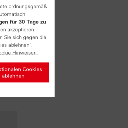
tweise
enste ordnungsgemäß
automatisch
gen für 30 Tage zu
sen akzeptieren
n Sie sich gegen die
ies ablehnen".
ookie Hinweisen
.
ptionalen Cookies
ablehnen
bzw.
 DAX®-