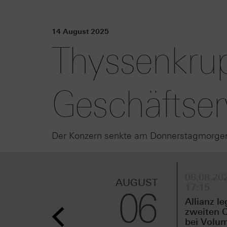
14 August 2025
Thyssenkru
Geschäftse
Der Konzern senkte am Donnerstagmorgen s
06.08.202
AUGUST
17:15
06
Allianz le
zweiten Q
bei Volu