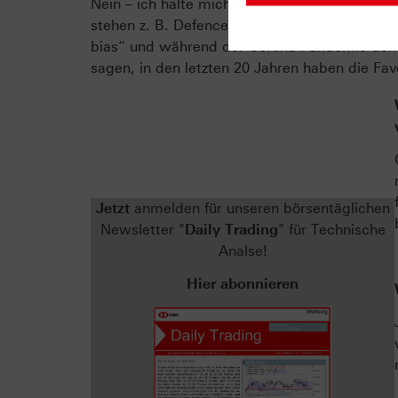
Nein – ich halte mich da streng an Peter Lynch
stehen z. B. Defence-Titel und die Technologi
bias“ und während der Corona-Pandemie den Tr
sagen, in den letzten 20 Jahren haben die Fa
Jetzt
anmelden für unseren börsentäglichen
Newsletter "
Daily Trading
" für Technische
Analse!
Hier abonnieren