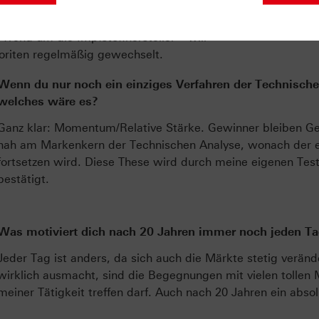
: „Verliebe dich nie in eine Aktie.“ Aktuell
etitel im Fokus, früher gab es den „home
end um die Impfstoffhersteller – will
voriten regelmäßig gewechselt.
Wenn du nur noch ein einziges Verfahren der Technische
welches wäre es?
Ganz klar: Momentum/Relative Stärke. Gewinner bleiben G
nah am Markenkern der Technischen Analyse, wonach der ei
fortsetzen wird. Diese These wird durch meine eigenen Tes
bestätigt.
Was motiviert dich nach 20 Jahren immer noch jeden Ta
Jeder Tag ist anders, da sich auch die Märkte stetig verän
wirklich ausmacht, sind die Begegnungen mit vielen tollen
meiner Tätigkeit treffen darf. Auch nach 20 Jahren ein abso