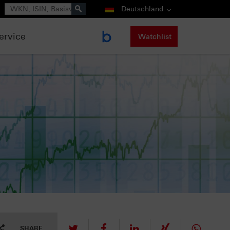
Suche
Deutschland
ervice
Watchlist
tweet
teilen
mitteilen
teilen
teilen
SHARE