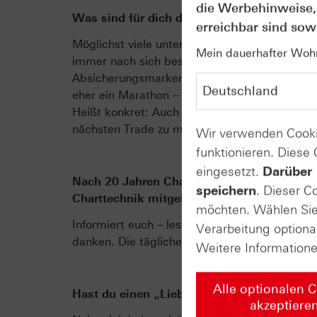
die Werbehinweise,
Was sind für dich die wichtigsten Grundpfe
erreichbar sind sowi
Möglichst viele unterschiedliche Verfahren 
Mein dauerhafter Wohns
immer nach sich bestätigenden Argumenten. 
Absicherungsmarken mitzugeben. Schließlich i
eher ein Marathon – wer gewinnen will, muss 
Heißt konkret: Auch nach einer Durststrecke 
nächsten Trade zu machen.
Wir verwenden Cooki
funktionieren. Diese
eingesetzt.
Darüber 
Nach 20 Jahren Chartanalyse, welchen Tipp
speichern
. Dieser C
Charttechnik mitgeben?
möchten. Wählen Sie 
Informiert euch – lest alles, was ihr in die 
Verarbeitung optiona
danken. Die tägliche Lektüre des „Daily Tradi
Weitere Information
Alle optionalen 
Hast du einen „Lieblingswert“?
akzeptiere