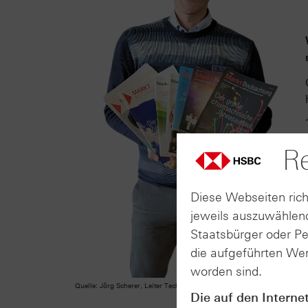
Re
Diese Webseiten rich
jeweils auszuwählend
Staatsbürger oder P
die aufgeführten Wer
worden sind.
Quelle: Jörg Scherer, Leiter Technische Analyse bei HSBC Deutschland
Die auf den Interne