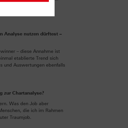
Quelle: Jörg Scherer, 2008
n Analyse nutzen dürftest –
ewinner – diese Annahme ist
nmal etablierte Trend sich
ts und Auswertungen ebenfalls
g zur Chartanalyse?
dern. Was den Job aber
 Menschen, die ich im Rahmen
luter Traumjob.