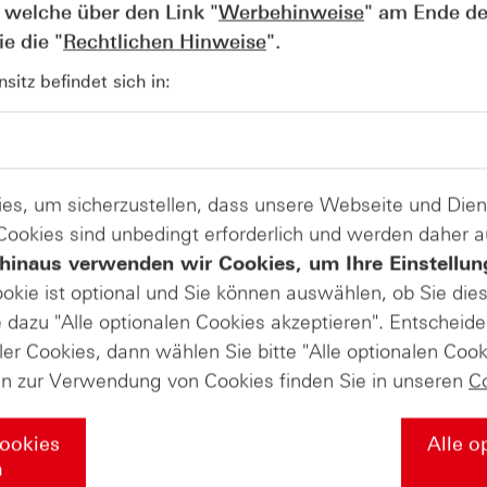
 welche über den Link "
Werbehinweise
" am Ende de
iler einer guten Chartanalyse?
e die "
Rechtlichen Hinweise
".
zusammenzufügen, denn der Techniker sucht
itz befindet sich in:
Noch wichtiger: Anlegern klare
st Geldanlage/ Trading kein Sprint, sondern
auch bei km 40 noch auf der Strecke sein.
müssen Anleger noch in der Lage sein, den
es, um sicherzustellen, dass unsere Webseite und Di
 Cookies sind unbedingt erforderlich und werden daher 
hinaus verwenden wir Cookies, um Ihre Einstellun
 würdest du Neulingen in der
ookie ist optional und Sie können auswählen, ob Sie die
dazu "Alle optionalen Cookies akzeptieren". Entscheide
Finger bekommt. Eure Lernkurve wird es euch
ler Cookies, dann wählen Sie bitte "Alle optionalen Cook
ng“ ist dabei ein Anfang.
en zur Verwendung von Cookies finden Sie in unseren
C
Cookies
Alle o
n