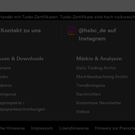
andel mit Turbo-Zertifikaten. Turbo-Zertifikate sind hoch risikoreich
 Kontakt zu uns
@hsbc_de auf
Instagram
ssen & Downloads
Märkte & Analysen
inare
Daily Trading Archiv
ooks
Marktbeobachtung Archiv
demie
Trendkompass
sengurus
Nachrichten
sprospekte /
Kostenlose Newsletter
tpapierbeschreibungen
Videos
che Hinweise
Impressum
Lizenzhinweise
Hinweis zur Preisste