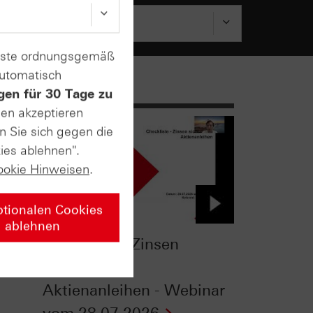
enste ordnungsgemäß
automatisch
gen für 30 Tage zu
sen akzeptieren
n Sie sich gegen die
ies ablehnen".
ookie Hinweisen
.
ptionalen Cookies
ablehnen
Checkliste - Zinsen
-
sichern mit
Aktienanleihen - Webinar