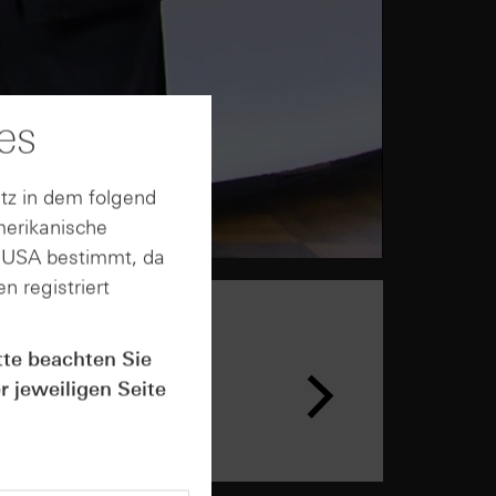
es
tz in dem folgend
merikanische
n USA bestimmt, da
n registriert
tte beachten Sie
r jeweiligen Seite