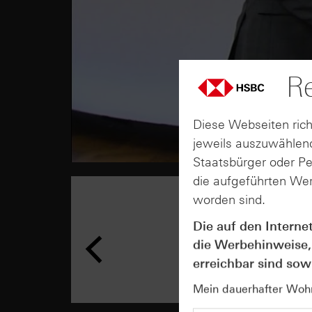
Re
Diese Webseiten rich
jeweils auszuwählend
Staatsbürger oder P
die aufgeführten Wer
worden sind.
Die auf den Interne
die Werbehinweise,
erreichbar sind sowi
Mein dauerhafter Wohns