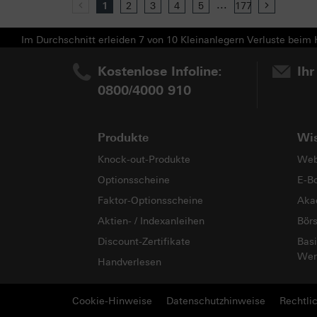
...
Previous
1
2
3
4
5
177
Next
Im Durchschnitt erleiden 7 von 10 Kleinanlegern Verluste beim H
Kostenlose Infoline:
Ihr
0800/4000 910
Produkte
Wi
Knock-out-Produkte
Web
Optionsscheine
E-B
Faktor-Optionsscheine
Aka
Aktien- / Indexanleihen
Bör
Discount-Zertifikate
Basi
Wer
Handverlesen
Cookie-Hinweise
Datenschutzhinweise
Rechtli