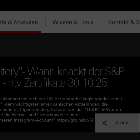
te & Analysen
Wissen & Tools
Kontakt & S
ritory"- Wann knackt der S&P
- ntv Zertifikate 30.10.25
Wochen hat sich der US-Aktienmarkt längst wieder erholt.
®, dem wichtigsten amerikanischen Aktienindex, die
 Friedhelm Tilgen mit Jörg Scherer von der #HSBC. ►Weitere
te die Werbe- und Lizenzhinweise unter
nseren Instagram-Account? https://grp.hsbc/60590Qy7W
SHARE