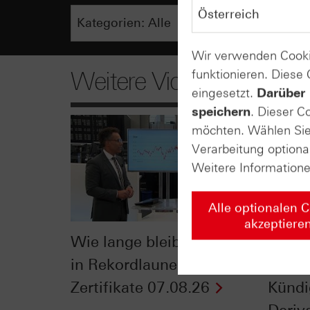
Wir verwenden Cooki
funktionieren. Diese
Weitere Videos
eingesetzt.
Darüber 
speichern
. Dieser C
möchten. Wählen Sie 
Verarbeitung optiona
Weitere Information
Alle optionalen 
akzeptiere
Wie lange bleibt der DAX®
Der Bl
in Rekordlaune? - ntv
Klein
Zertifikate 07.08.26
Kündi