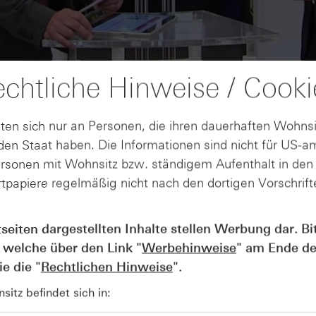
chtliche Hinweise / Cooki
ten sich nur an Personen, die ihren dauerhaften Wohnsi
en Staat haben. Die Informationen sind nicht für US-a
ersonen mit Wohnsitz bzw. ständigem Aufenthalt in de
tpapiere regelmäßig nicht nach den dortigen Vorschrifte
AUGUST
tseiten dargestellten Inhalte stellen Werbung dar. Bi
Wie lange bleibt der DAX® in
07
Rekordlaune? - ntv Zertifikate
 welche über den Link "
Werbehinweise
" am Ende de
07.08.26
e die "
Rechtlichen Hinweise
".
itz befindet sich in: