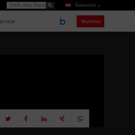
Suche
Österreich
ervice
Watchlist
tweet
teilen
mitteilen
teilen
teilen