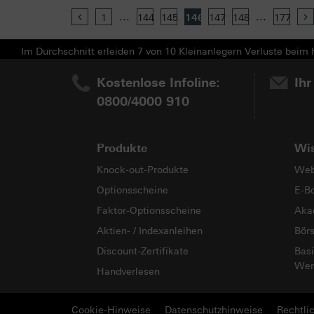
...
...
Previous
1
144
145
146
147
148
177
Im Durchschnitt erleiden 7 von 10 Kleinanlegern Verluste beim H
Kostenlose Infoline:
Ihr
0800/4000 910
Produkte
Wi
Knock-out-Produkte
Web
Optionsscheine
E-B
Faktor-Optionsscheine
Aka
Aktien- / Indexanleihen
Bör
Discount-Zertifikate
Basi
Wer
Handverlesen
Cookie-Hinweise
Datenschutzhinweise
Rechtli