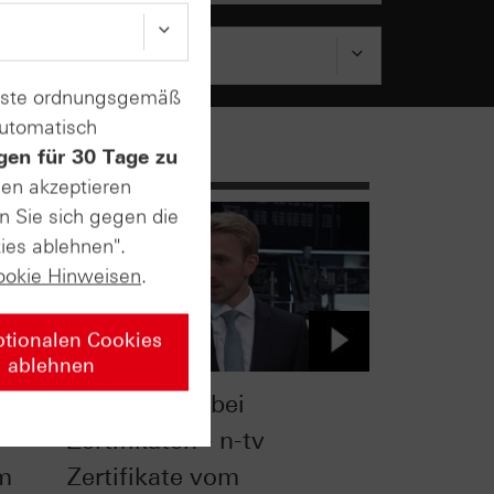
enste ordnungsgemäß
automatisch
gen für 30 Tage zu
sen akzeptieren
n Sie sich gegen die
ies ablehnen".
ookie Hinweisen
.
ptionalen Cookies
ablehnen
ation
Komplexität bei
Zertifikaten - n-tv
om
Zertifikate vom