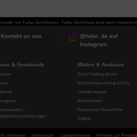
Next
andel mit Turbo-Zertifikaten. Turbo-Zertifikate sind hoch risikoreich
 Kontakt zu uns
@hsbc_de auf
Instagram
ssen & Downloads
Märkte & Analysen
inare
Daily Trading Archiv
ooks
Marktbeobachtung Archiv
demie
Trendkompass
sengurus
Nachrichten
sprospekte /
Kostenlose Newsletter
tpapierbeschreibungen
Videos
che Hinweise
Impressum
Lizenzhinweise
Hinweis zur Preisste