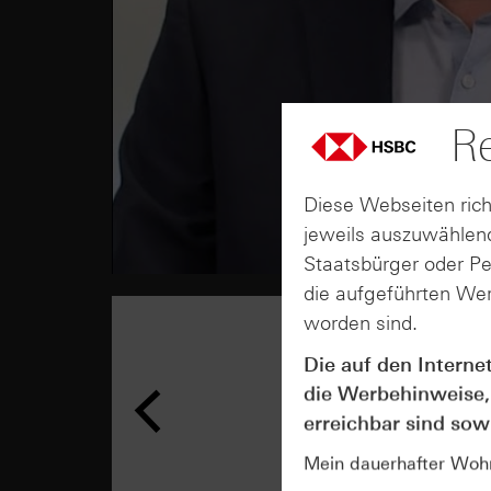
Re
Diese Webseiten rich
jeweils auszuwählend
Staatsbürger oder P
die aufgeführten Wer
worden sind.
Die auf den Interne
die Werbehinweise,
erreichbar sind sowi
Mein dauerhafter Wohns