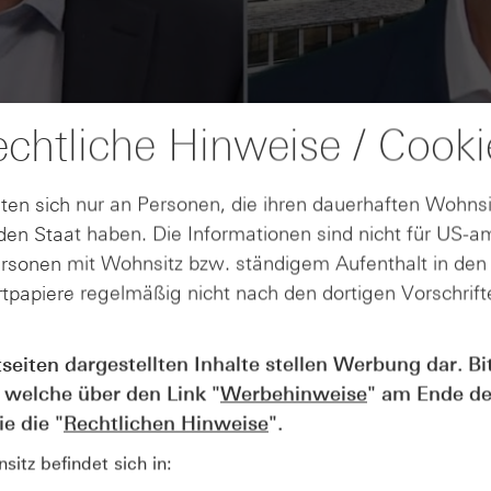
chtliche Hinweise / Cooki
ten sich nur an Personen, die ihren dauerhaften Wohnsi
en Staat haben. Die Informationen sind nicht für US-a
ersonen mit Wohnsitz bzw. ständigem Aufenthalt in de
tpapiere regelmäßig nicht nach den dortigen Vorschrifte
AUGUST
tseiten dargestellten Inhalte stellen Werbung dar. Bi
Der Blick ins Kleingedruckte: Koste
04
 welche über den Link "
Werbehinweise
" am Ende de
Kündigungen bei Derivaten - Webin
vom 04.08.2026
e die "
Rechtlichen Hinweise
".
itz befindet sich in: