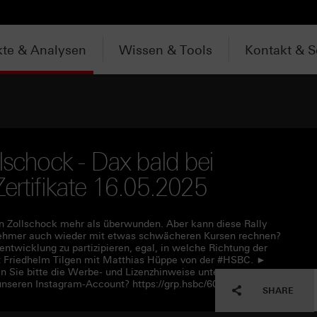
te & Analysen
Wissen & Tools
Kontakt & S
lschock - Dax bald bei
ertifikate 16.05.2025
n Zollschock mehr als überwunden. Aber kann diese Rally
ilnehmer auch wieder mit etwas schwächeren Kursen rechnen?
entwicklung zu partizipieren, egal, in welche Richtung der
cht Friedhelm Tilgen mit Matthias Hüppe von der #HSBC. ►
n Sie bitte die Werbe- und Lizenzhinweise unter
unseren Instagram-Account? https://grp.hsbc/6056IEKR6
SHARE