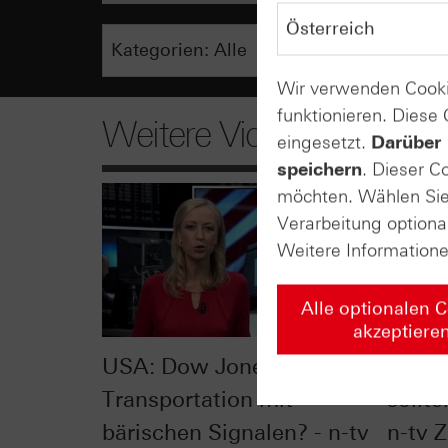
Wir verwenden Cooki
funktionieren. Diese
Weitere Videos
eingesetzt.
Darüber 
speichern
. Dieser C
möchten. Wählen Sie 
Verarbeitung optiona
Weitere Information
Alle optionalen 
akzeptiere
USA: Dow Jones
Hype 
Transportation mit
sollte
bärischen Signalen? - n-tv
n-tv Z