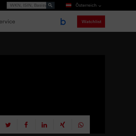
Suche
Österreich
ervice
Watchlist
tweet
teilen
mitteilen
teilen
teilen