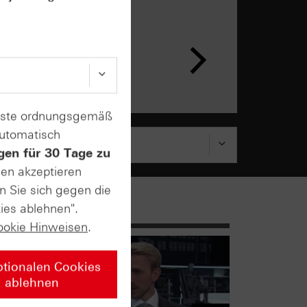
n &
ar
enste ordnungsgemäß
automatisch
gen für 30 Tage zu
sen akzeptieren
n Sie sich gegen die
ies ablehnen".
ookie Hinweisen
.
ptionalen Cookies
ablehnen