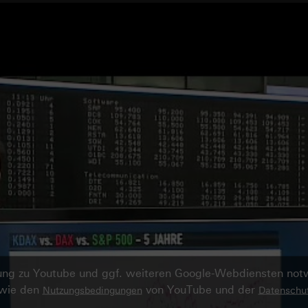
ndung zu Youtube und ggf. weiteren Google-Webdiensten no
owie den
von YouTube und der
Nutzungsbedingungen
Datenschut