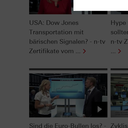
USA: Dow Jones
Hype 
Transportation mit
sollte
bärischen Signalen? - n-tv
n-tv Z
Zertifikate vom ...
...
Sind die Euro-Bullen los? -
Zykli