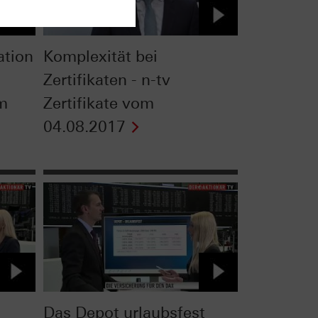
ation
Komplexität bei
Zertifikaten - n-tv
om
Zertifikate vom
04.08.2017
Das Depot urlaubsfest