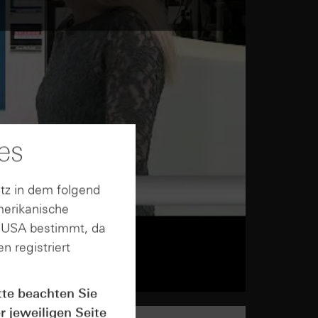
es
tz in dem folgend
merikanische
n USA bestimmt, da
n registriert
tte beachten Sie
r jeweiligen Seite