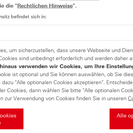
e die "
Rechtlichen Hinweise
".
AUGUST
itz befindet sich in:
Der Blick ins Kleingedruckte: Koste
04
Kündigungen bei Derivaten - Webin
vom 04.08.2026
es, um sicherzustellen, dass unsere Webseite und Di
 Cookies sind unbedingt erforderlich und werden daher 
hinaus verwenden wir Cookies, um Ihre Einstellun
ookie ist optional und Sie können auswählen, ob Sie die
dazu "Alle optionalen Cookies akzeptieren". Entscheide
ler Cookies, dann wählen Sie bitte "Alle optionalen Cook
en zur Verwendung von Cookies finden Sie in unseren
C
Cookies
Alle o
n