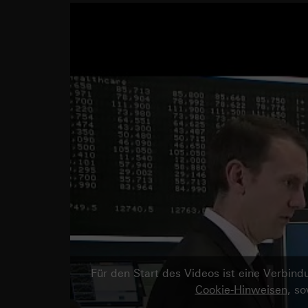
Für den Start des Videos ist eine Verbi
Cookie-Hinweisen
, s