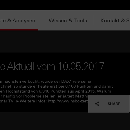
te & Analysen
Wissen & Tools
Kontakt & S
ate Aktuell vom 10.05.2017
 nächsten verbucht, würde der DAX® wie seine
hnet, so stünde er heute erst bei 6.100 Punkten und damit
gen Höchststand‎ von 6.340 Punkten aus April 2015. Warum
 häufig vor Probleme stellen, erläutert Matthias Hüppe von
när TV. ►Weitere Infos: http://www.hsbc-zertifikate.de
SHARE