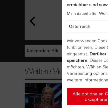
erreichbar sind sowi
Mein dauerhafter Wohns
Wir verwenden Cooki
funktionieren. Diese
eingesetzt.
Darüber 
speichern
. Dieser C
möchten. Wählen Sie 
Weitere Videos
Verarbeitung optiona
Weitere Information
Alle optionalen 
akzeptiere