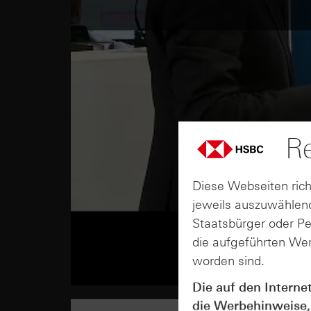
Re
Diese Webseiten rich
jeweils auszuwählend
Staatsbürger oder P
die aufgeführten Wer
worden sind.
Die auf den Interne
die Werbehinweise,