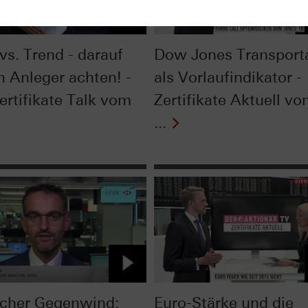
vs. Trend - darauf
Dow Jones Transport
n Anleger achten! -
als Vorlaufindikator -
ertifikate Talk vom
Zertifikate Aktuell v
...
scher Gegenwind:
Euro-Stärke und die