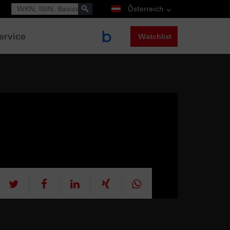
Suche
Österreich
ervice
Watchlist
tweet
teilen
mitteilen
teilen
teilen