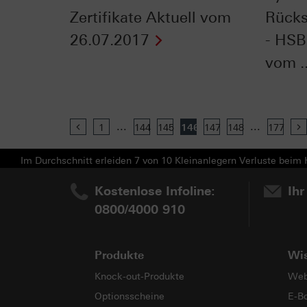
Zertifikate Aktuell vom
Rücks
26.07.2017
- HSB
vom ..
...
...
Previous
1
144
145
146
147
148
177
Im Durchschnitt erleiden 7 von 10 Kleinanlegern Verluste beim H
Kostenlose Infoline:
Ihr
0800/4000 910
Produkte
Wi
Knock-out-Produkte
Web
Optionsscheine
E-B