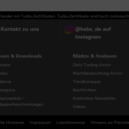
Next
andel mit Turbo-Zertifikaten. Turbo-Zertifikate sind hoch risikoreich
 Kontakt zu uns
@hsbc_de auf
Instagram
ssen & Downloads
Märkte & Analysen
inare
Daily Trading Archiv
ooks
Marktbeobachtung Archiv
demie
Trendkompass
sengurus
Nachrichten
sprospekte /
Kostenlose Newsletter
tpapierbeschreibungen
Videos
che Hinweise
Impressum
Lizenzhinweise
Hinweis zur Preisste