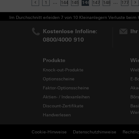
...
...
Previous
1
144
145
146
147
148
177
Im Durchschnitt erleiden 7 von 10 Kleinanlegern Verluste beim H
Kostenlose Infoline:
Ihr
0800/4000 910
Produkte
Wi
Knock-out-Produkte
Web
Optionsscheine
E-B
Faktor-Optionsscheine
Aka
Aktien- / Indexanleihen
Bör
Discount-Zertifikate
Basi
Wer
Handverlesen
Cookie-Hinweise
Datenschutzhinweise
Rechtli