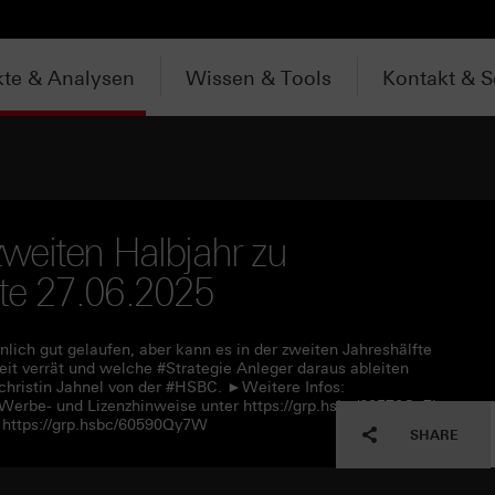
te & Analysen
Wissen & Tools
Kontakt & S
weiten Halbjahr zu
kate 27.06.2025
lich gut gelaufen, aber kann es in der zweiten Jahreshälfte
it verrät und welche #Strategie Anleger daraus ableiten
christin Jahnel von der #HSBC. ►Weitere Infos:
 Werbe- und Lizenzhinweise unter https://grp.hsbc/60570Qy7l
https://grp.hsbc/60590Qy7W
SHARE