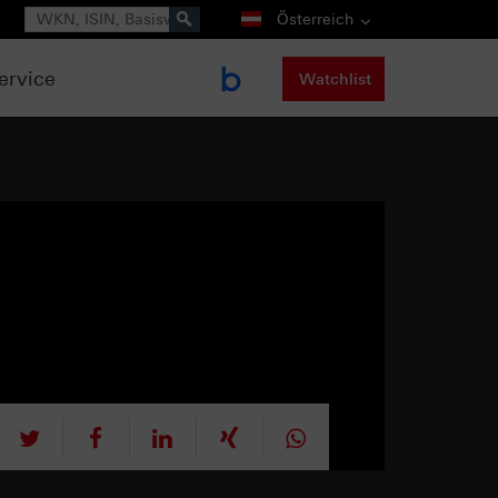
Suche
Österreich
ervice
Watchlist
tweet
teilen
mitteilen
teilen
teilen