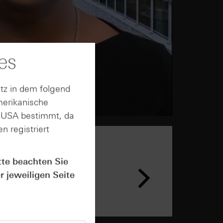
es
tz in dem folgend
merikanische
n USA bestimmt, da
n registriert
tte beachten Sie
n &
ar
r jeweiligen Seite