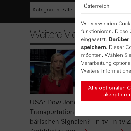
Wir verwenden Cooki
funktionieren. Diese
Weitere Videos
eingesetzt.
Darüber 
speichern
. Dieser C
möchten. Wählen Sie 
Verarbeitung optiona
Weitere Information
Alle optionalen 
akzeptiere
USA: Dow Jones
Hype 
Transportation mit
sollte
bärischen Signalen? - n-tv
n-tv Z