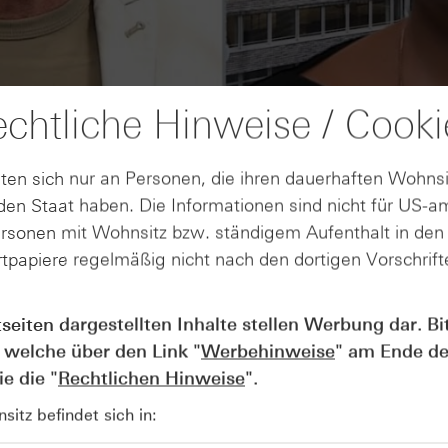
chtliche Hinweise / Cooki
ten sich nur an Personen, die ihren dauerhaften Wohnsi
en Staat haben. Die Informationen sind nicht für US-a
ersonen mit Wohnsitz bzw. ständigem Aufenthalt in de
tpapiere regelmäßig nicht nach den dortigen Vorschrifte
AUGUST
tseiten dargestellten Inhalte stellen Werbung dar. Bi
Der Blick ins Kleingedruckte: Koste
04
Kündigungen bei Derivaten - Webin
 welche über den Link "
Werbehinweise
" am Ende de
vom 04.08.2026
e die "
Rechtlichen Hinweise
".
itz befindet sich in: