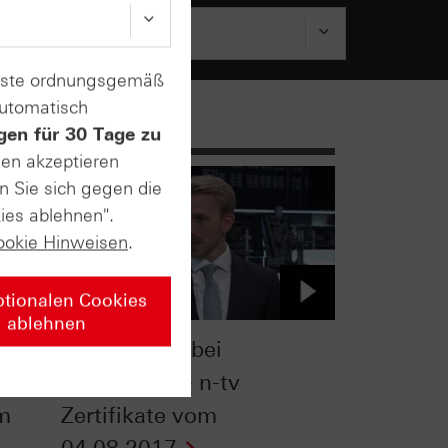
enste ordnungsgemäß
automatisch
gen für 30 Tage zu
sen akzeptieren
n Sie sich gegen die
ies ablehnen".
ookie Hinweisen
.
ptionalen Cookies
ablehnen
ation
Komplexität bei
Zertifikaten - n-tv
om
Zertifikate vom