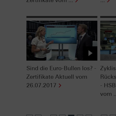
Zertifikate vom ...
...
Sind die Euro-Bullen los? -
Zykli
Zertifikate Aktuell vom
Rücks
26.07.2017
- HSB
vom ..