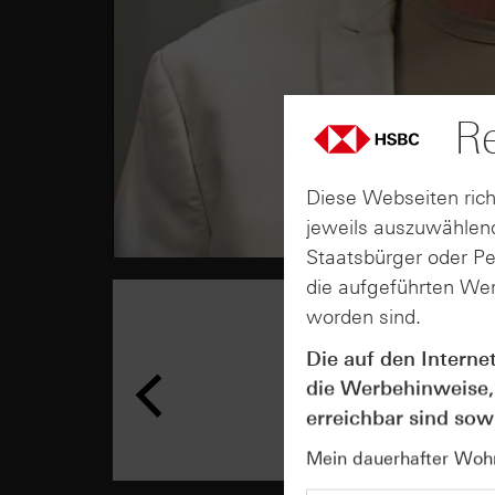
Re
Diese Webseiten rich
jeweils auszuwählend
Staatsbürger oder P
die aufgeführten Wer
worden sind.
Die auf den Interne
die Werbehinweise,
erreichbar sind sowi
Mein dauerhafter Wohns