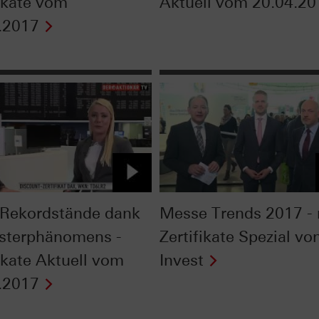
fikate vom
Aktuell vom 20.04.20
.2017
Rekordstände dank
Messe Trends 2017 - 
sterphänomens -
Zertifikate Spezial vo
fikate Aktuell vom
Invest
.2017