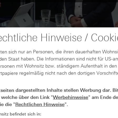
chtliche Hinweise / Cooki
ten sich nur an Personen, die ihren dauerhaften Wohnsi
en Staat haben. Die Informationen sind nicht für US-a
ersonen mit Wohnsitz bzw. ständigem Aufenthalt in de
tpapiere regelmäßig nicht nach den dortigen Vorschrifte
tseiten dargestellten Inhalte stellen Werbung dar. Bi
AUGUST
Wie lange bleibt der DAX® in
07
 welche über den Link "
Werbehinweise
" am Ende de
Rekordlaune? - ntv Zertifikate
e die "
Rechtlichen Hinweise
".
07.08.26
itz befindet sich in: