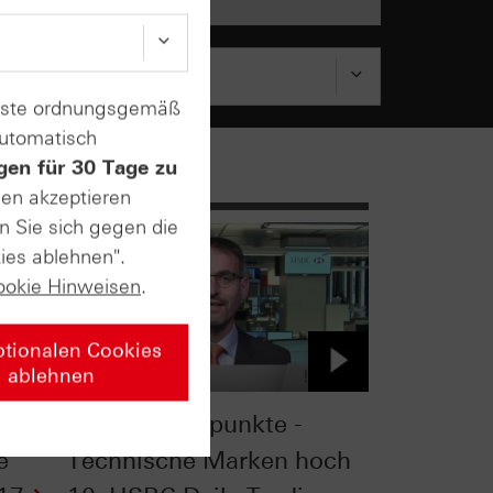
enste ordnungsgemäß
automatisch
gen für 30 Tage zu
sen akzeptieren
n Sie sich gegen die
ies ablehnen".
ookie Hinweisen
.
ptionalen Cookies
ablehnen
Kumulationspunkte -
e
Technische Marken hoch