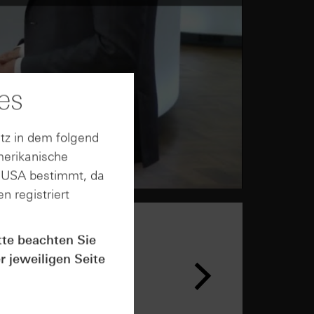
es
tz in dem folgend
merikanische
n USA bestimmt, da
n registriert
tte beachten Sie
r jeweiligen Seite