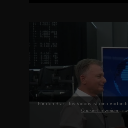
Für den Start des Videos ist eine Verbi
Cookie-Hinweisen
, s