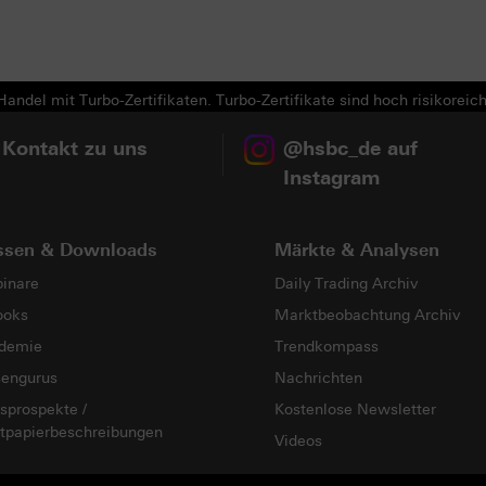
Next
andel mit Turbo-Zertifikaten. Turbo-Zertifikate sind hoch risikoreich
 Kontakt zu uns
@hsbc_de auf
Instagram
ssen & Downloads
Märkte & Analysen
inare
Daily Trading Archiv
ooks
Marktbeobachtung Archiv
demie
Trendkompass
sengurus
Nachrichten
sprospekte /
Kostenlose Newsletter
tpapierbeschreibungen
Videos