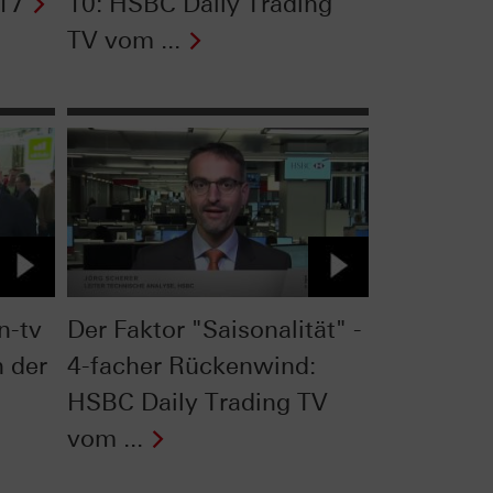
17
10: HSBC Daily Trading
TV vom ...
n-tv
Der Faktor "Saisonalität" -
n der
4-facher Rückenwind:
HSBC Daily Trading TV
vom ...