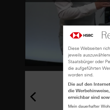
Re
Diese Webseiten rich
jeweils auszuwählend
Staatsbürger oder P
die aufgeführten Wer
worden sind.
Die auf den Interne
die Werbehinweise,
erreichbar sind sowi
Mein dauerhafter Wohns