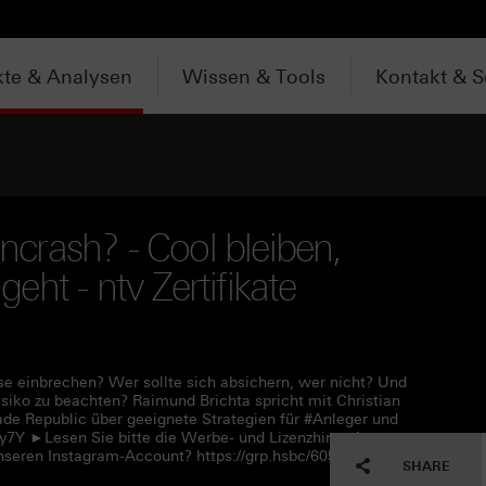
te & Analysen
Wissen & Tools
Kontakt & S
crash? - Cool bleiben,
ht - ntv Zertifikate
 einbrechen? Wer sollte sich absichern, wer nicht? Und
iko zu beachten? Raimund Brichta spricht mit Christian
e Republic über geeignete Strategien für #Anleger und
Qy7Y ►Lesen Sie bitte die Werbe- und Lizenzhinweise unter
nseren Instagram-Account? https://grp.hsbc/60590Qy7W
SHARE