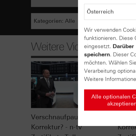
Wir verwenden Cooki
funktionieren. Diese
Weitere Videos
eingesetzt.
Darüber 
speichern
. Dieser C
möchten. Wählen Sie 
Verarbeitung optiona
Weitere Information
Alle optionalen 
akzeptiere
Verschnaufpause oder
VDAX®
Korrektur? - n-tv
Korrek