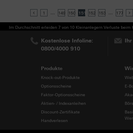
...
...
Previous
1
149
150
151
152
153
177
Im Durchschnitt erleiden 7 von 10 Kleinanlegern Verluste beim H
Kostenlose Infoline:
Ihr
0800/4000 910
Produkte
Wi
Knock-out-Produkte
Web
Optionsscheine
E-B
Faktor-Optionsscheine
Aka
Aktien- / Indexanleihen
Bör
Discount-Zertifikate
Basi
Wer
Handverlesen