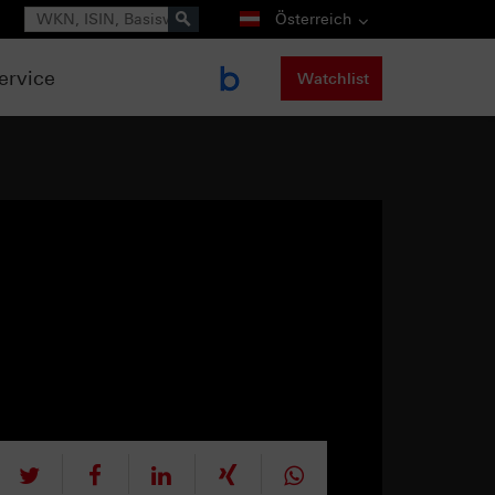
Suche
Österreich
ervice
Watchlist
tweet
teilen
mitteilen
teilen
teilen