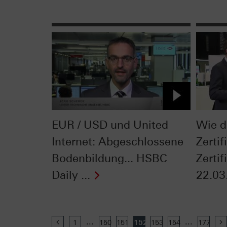
EUR / USD und United
Wie d
Internet: Abgeschlossene
Zerti
Bodenbildung... HSBC
Zerti
Daily ...
22.03
...
...
Previous
1
150
151
152
153
154
177