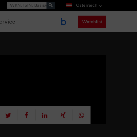
Suche
Österreich
ervice
Watchlist
tweet
teilen
mitteilen
teilen
teilen