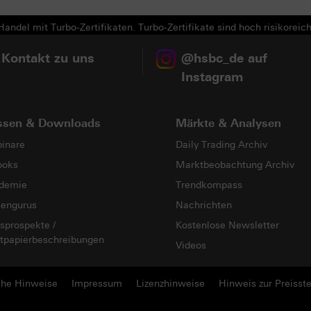
andel mit Turbo-Zertifikaten. Turbo-Zertifikate sind hoch risikoreich
 Kontakt zu uns
@hsbc_de auf
Instagram
ssen & Downloads
Märkte & Analysen
inare
Daily Trading Archiv
ooks
Marktbeobachtung Archiv
demie
Trendkompass
sengurus
Nachrichten
sprospekte /
Kostenlose Newsletter
tpapierbeschreibungen
Videos
che Hinweise
Impressum
Lizenzhinweise
Hinweis zur Preisste