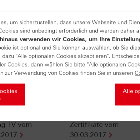
es, um sicherzustellen, dass unsere Webseite und Di
 Cookies sind unbedingt erforderlich und werden daher 
hinaus verwenden wir Cookies, um Ihre Einstellun
ookie ist optional und Sie können auswählen, ob Sie die
dazu "Alle optionalen Cookies akzeptieren". Entscheide
ler Cookies, dann wählen Sie bitte "Alle optionalen Cook
en zur Verwendung von Cookies finden Sie in unseren
C
Cookies
Alle o
n
kt vor dem
Neuralgischer Punkt 
ithoch: HSBC Daily
Euro voraus - n-tv
ng TV vom
Zertifikate vom
.2017
30.03.2017