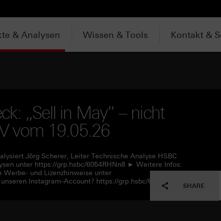
te & Analysen
Wissen & Tools
Kontakt & S
k: „Sell in May“ – nicht
 TV vom 19.05.26
alysiert Jörg Scherer, Leiter Technische Analyse HSBC
sen unter https://grp.hsbc/6054RHNn8 ► Weitere Infos:
e Werbe- und Lizenzhinweise unter
 unseren Instagram-Account? https://grp.hsbc/6057RHNn1
SHARE