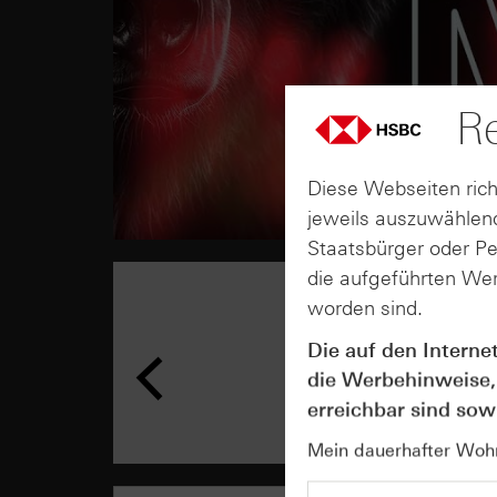
Re
Diese Webseiten rich
jeweils auszuwählend
Staatsbürger oder P
die aufgeführten Wer
worden sind.
Die auf den Interne
die Werbehinweise,
erreichbar sind sowi
Mein dauerhafter Wohns