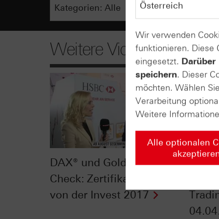
Wir verwenden Cooki
Weitere Videos
funktionieren. Diese
eingesetzt.
Darüber 
speichern
. Dieser C
möchten. Wählen Sie 
Verarbeitung optiona
Weitere Information
Alle optionalen 
akzeptiere
DAX® und Gold im Chart-
Respe
Check: Zertifikate Aktuell
Allze
von der Invest 2017
Tradi
04.04