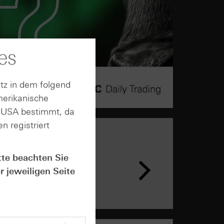
es
tz in dem folgend
merikanische
n USA bestimmt, da
n registriert
tte beachten Sie
r jeweiligen Seite