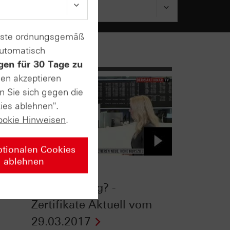
enste ordnungsgemäß
automatisch
gen für 30 Tage zu
sen akzeptieren
n Sie sich gegen die
ies ablehnen".
ookie Hinweisen
.
ptionalen Cookies
ablehnen
beim
Euro vor der
Entscheidung? -
Zertifikate Aktuell vom
29.03.2017