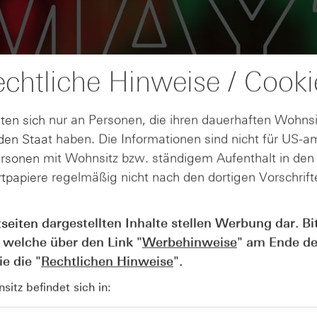
chtliche Hinweise / Cooki
ten sich nur an Personen, die ihren dauerhaften Wohnsi
en Staat haben. Die Informationen sind nicht für US-a
ersonen mit Wohnsitz bzw. ständigem Aufenthalt in de
tpapiere regelmäßig nicht nach den dortigen Vorschrifte
AUGUST
Wie lange bleibt der DAX® in
07
tseiten dargestellten Inhalte stellen Werbung dar. Bi
Rekordlaune? - ntv Zertifikate
 welche über den Link "
Werbehinweise
" am Ende de
07.08.26
e die "
Rechtlichen Hinweise
".
itz befindet sich in: