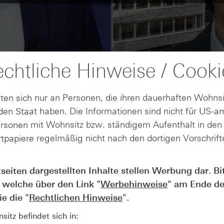
chtliche Hinweise / Cooki
ten sich nur an Personen, die ihren dauerhaften Wohnsi
en Staat haben. Die Informationen sind nicht für US-a
ersonen mit Wohnsitz bzw. ständigem Aufenthalt in de
tpapiere regelmäßig nicht nach den dortigen Vorschrifte
tseiten dargestellten Inhalte stellen Werbung dar. Bi
AUGUST
Wie lange bleibt der DAX® in
07
 welche über den Link "
Werbehinweise
" am Ende de
Rekordlaune? - ntv Zertifikate
e die "
Rechtlichen Hinweise
".
07.08.26
itz befindet sich in: