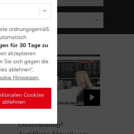
enste ordnungsgemäß
automatisch
gen für 30 Tage zu
sen akzeptieren
n Sie sich gegen die
ies ablehnen".
ookie Hinweisen
.
ptionalen Cookies
ablehnen
beim
Euro vor der
Entscheidung? -