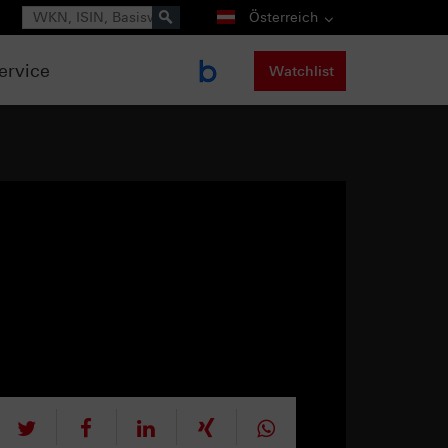
Suche
Österreich
ervice
Watchlist
tweet
teilen
mitteilen
teilen
teilen