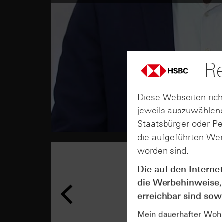
Re
Diese Webseiten rich
jeweils auszuwählend
Staatsbürger oder P
die aufgeführten Wer
worden sind.
Die auf den Interne
die Werbehinweise,
erreichbar sind sowi
Mein dauerhafter Wohns