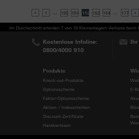
...
...
Previous
1
150
151
152
153
154
177
Im Durchschnitt erleiden 7 von 10 Kleinanlegern Verluste beim H
Kostenlose Infoline:
Ihr
0800/4000 910
Produkte
Wi
Knock-out-Produkte
Web
Optionsscheine
E-B
Faktor-Optionsscheine
Aka
Aktien- / Indexanleihen
Bör
Discount-Zertifikate
Basi
Wer
Handverlesen