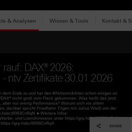
te & Analysen
Wissen & Tools
Kontakt & S
r rauf: DAX® 2026:
- ntv Zertifikate 30.01.2026
ich dem Ende zu und hat den #Aktienmärkten schon einiges an
r #DAX® nicht groß vom Fleck gekommen. Was heißt das jetzt
en, aber nur wenig Performance? Warum sich vor allem
nen, darüber spricht Friedhelm Tilgen mit Julius Weiß von der
rp.hsbc/6053CnRqN ►Weitere Infos:
 Werbe- und Lizenzhinweise unter https://grp.hsbc/6055CnRqf
https://grp.hsbc/6056CnRqA
SHARE