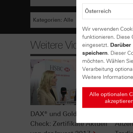
Wir verwenden Cooki
funktionieren. Diese
Weitere Videos
eingesetzt.
Darüber 
speichern
. Dieser C
möchten. Wählen Sie 
Verarbeitung optiona
Weitere Information
Alle optionalen 
akzeptiere
DAX® und Gold im Chart-
Respe
Check: Zertifikate Aktuell
Allze