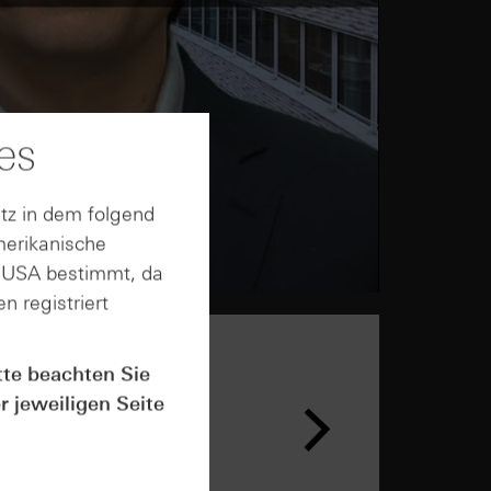
es
tz in dem folgend
merikanische
n USA bestimmt, da
n registriert
tte beachten Sie
r jeweiligen Seite