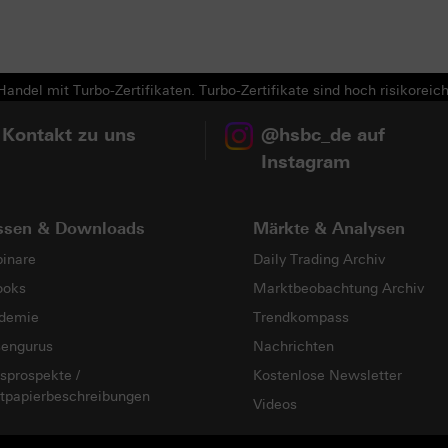
Next
andel mit Turbo-Zertifikaten. Turbo-Zertifikate sind hoch risikoreich
 Kontakt zu uns
@hsbc_de auf
Instagram
ssen & Downloads
Märkte & Analysen
inare
Daily Trading Archiv
ooks
Marktbeobachtung Archiv
demie
Trendkompass
sengurus
Nachrichten
sprospekte /
Kostenlose Newsletter
tpapierbeschreibungen
Videos