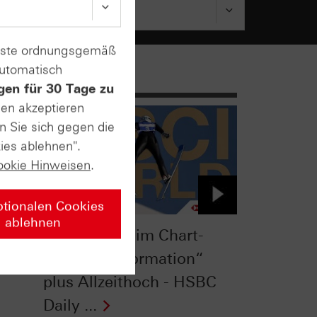
enste ordnungsgemäß
automatisch
gen für 30 Tage zu
sen akzeptieren
n Sie sich gegen die
ies ablehnen".
ookie Hinweisen
.
ptionalen Cookies
ablehnen
MSCI World im Chart-
 -
Check: „V-Formation“
plus Allzeithoch - HSBC
Daily ...