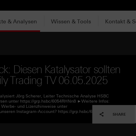
te & Analysen
Wissen & Tools
Kontakt & S
: Diesen Katalysator sollten
ly Trading TV 06.05.2025
alysiert Jörg Scherer, Leiter Technische Analyse HSBC
en unter https://grp.hsbc/6054RHNn8 ►Weitere Infos:
e Werbe- und Lizenzhinweise unter
unseren Instagram-Account? https://grp.hsbc/6057RHNn1
SHARE