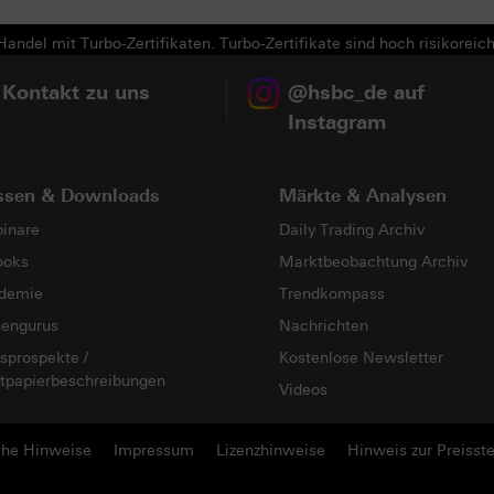
andel mit Turbo-Zertifikaten. Turbo-Zertifikate sind hoch risikoreich
 Kontakt zu uns
@hsbc_de auf
Instagram
ssen & Downloads
Märkte & Analysen
inare
Daily Trading Archiv
ooks
Marktbeobachtung Archiv
demie
Trendkompass
sengurus
Nachrichten
sprospekte /
Kostenlose Newsletter
tpapierbeschreibungen
Videos
che Hinweise
Impressum
Lizenzhinweise
Hinweis zur Preisste