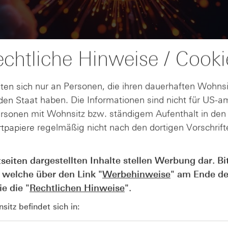
chtliche Hinweise / Cooki
ten sich nur an Personen, die ihren dauerhaften Wohnsi
en Staat haben. Die Informationen sind nicht für US-a
ersonen mit Wohnsitz bzw. ständigem Aufenthalt in de
tpapiere regelmäßig nicht nach den dortigen Vorschrifte
AUGUST
Wie lange bleibt der DAX® in
07
tseiten dargestellten Inhalte stellen Werbung dar. Bi
Rekordlaune? - ntv Zertifikate
 welche über den Link "
Werbehinweise
" am Ende de
07.08.26
e die "
Rechtlichen Hinweise
".
itz befindet sich in: