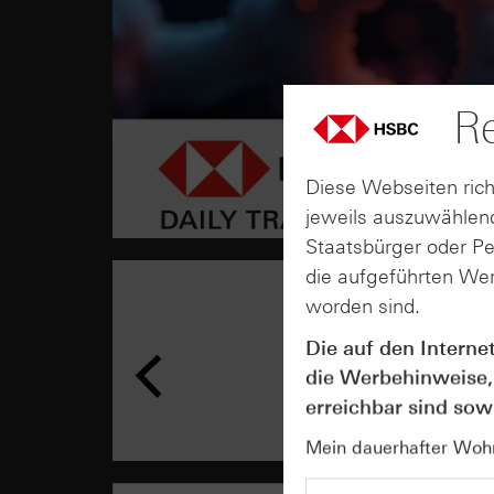
Re
Diese Webseiten rich
jeweils auszuwählend
Staatsbürger oder P
die aufgeführten Wer
worden sind.
Die auf den Interne
die Werbehinweise,
erreichbar sind sowi
Mein dauerhafter Wohns