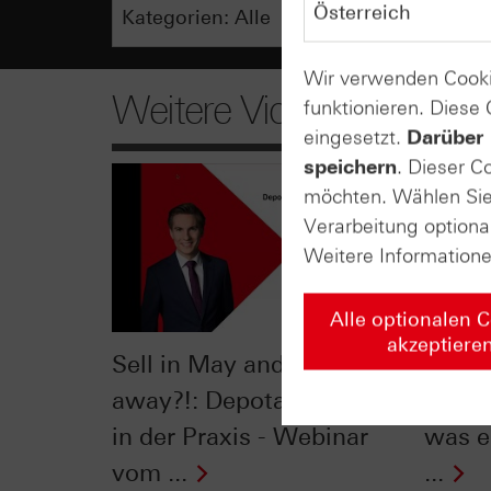
Wir verwenden Cooki
Weitere Videos
funktionieren. Diese
eingesetzt.
Darüber 
speichern
. Dieser C
möchten. Wählen Sie 
Verarbeitung optiona
Weitere Information
Alle optionalen 
akzeptiere
Sell in May and go
S&P 5
away?!: Depotabsicherung
"Selt
in der Praxis - Webinar
was e
vom ...
...