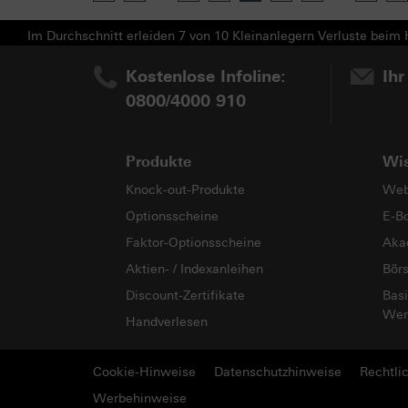
Im Durchschnitt erleiden 7 von 10 Kleinanlegern Verluste beim H
Kostenlose Infoline:
Ihr
0800/4000 910
Produkte
Wi
Knock-out-Produkte
Web
Optionsscheine
E-B
Faktor-Optionsscheine
Aka
Aktien- / Indexanleihen
Bör
Discount-Zertifikate
Basi
Wer
Handverlesen
Cookie-Hinweise
Datenschutzhinweise
Rechtli
Werbehinweise