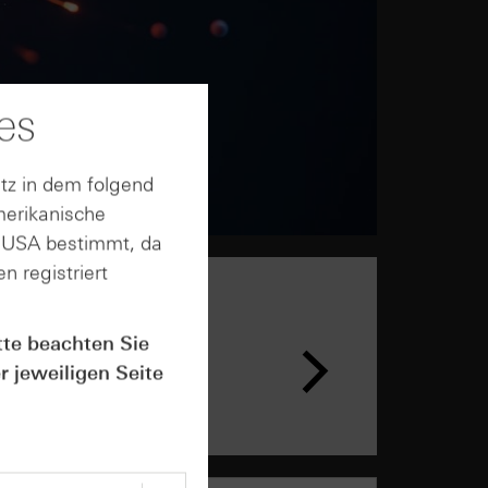
es
tz in dem folgend
merikanische
n USA bestimmt, da
n registriert
tte beachten Sie
r jeweiligen Seite