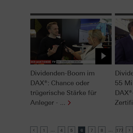
Dividenden-Boom im
Divid
DAX®: Chance oder
55 Mil
trügerische Stärke für
DAX®-
Anleger - ...
Zertifi
...
...
Previous
1
4
5
6
7
8
177