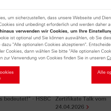
es, um sicherzustellen, dass unsere Webseite und Di
 Cookies sind unbedingt erforderlich und werden daher 
hinaus verwenden wir Cookies, um Ihre Einstellun
ookie ist optional und Sie können auswählen, ob Sie die
dazu "Alle optionalen Cookies akzeptieren". Entscheide
ler Cookies, dann wählen Sie bitte "Alle optionalen Cook
en zur Verwendung von Cookies finden Sie in unseren
C
Cookies
Alle o
n
00® im Chart-Check:
Wie viel Risiko steckt
enes Phänomen und
noch in den Märkten?
s bedeutet!" - HSBC
Zertifikate Talk vom
24.04.2026