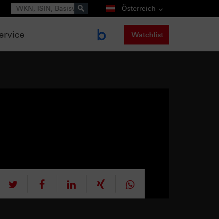
Suche
Österreich
ervice
Watchlist
tweet
teilen
mitteilen
teilen
teilen