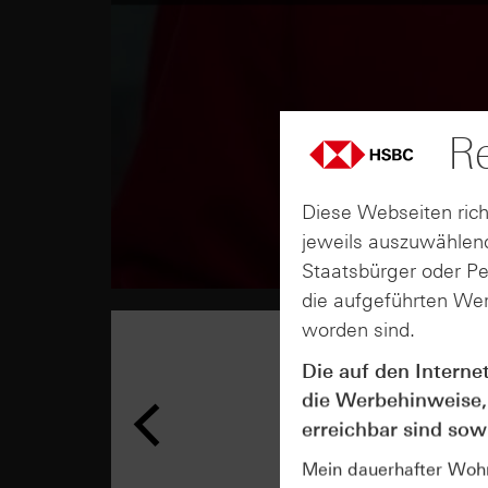
Re
Diese Webseiten rich
jeweils auszuwählend
Staatsbürger oder P
die aufgeführten Wer
worden sind.
Die auf den Interne
die Werbehinweise,
erreichbar sind sowi
Mein dauerhafter Wohns