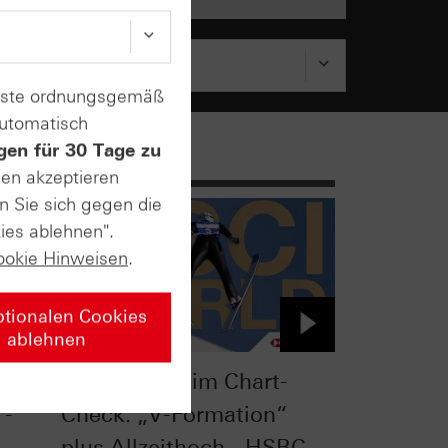
enste ordnungsgemäß
automatisch
gen für 30 Tage zu
sen akzeptieren
n Sie sich gegen die
ies ablehnen".
ookie Hinweisen
.
ptionalen Cookies
ablehnen
MSCI World im Chart-
 -
Check: „V-Formation“
plus Allzeithoch - HSBC