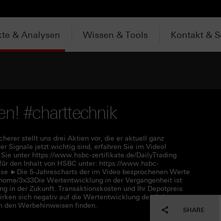
te & Analysen
Wissen & Tools
Kontakt & S
en! #charttechnik
rer stellt uns drei Aktien vor, die er aktuell ganz
 Signale jetzt wichtig sind, erfahren Sie im Video!
ie unter https://www.hsbc-zertifikate.de/DailyTrading
für den Inhalt von HSBC unter: https://www.hsbc-
ise ►Die 5-Jahrescharts der im Video besprochenen Werte
e/home/3x33Die Wertentwicklung in der Vergangenheit ist
ung in der Zukunft. Transaktionskosten und Ihr Depotpreis
wirken sich negativ auf die Wertentwicklung der Anlage aus.
 in den Werbehinweisen finden.
SHARE