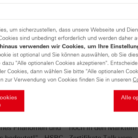
es, um sicherzustellen, dass unsere Webseite und Di
 Cookies sind unbedingt erforderlich und werden daher 
hinaus verwenden wir Cookies, um Ihre Einstellun
ookie ist optional und Sie können auswählen, ob Sie die
dazu "Alle optionalen Cookies akzeptieren". Entscheide
ler Cookies, dann wählen Sie bitte "Alle optionalen Cook
en zur Verwendung von Cookies finden Sie in unseren
C
Cookies
Alle o
n
00® im Chart-Check:
Wie viel Risiko steckt
enes Phänomen und
noch in den Märkten?
s bedeutet!" - HSBC
Zertifikate Talk vom