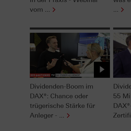
vom ...
...
Dividenden-Boom im
Divid
DAX®: Chance oder
55 Mil
trügerische Stärke für
DAX®-
Anleger - ...
Zertifi