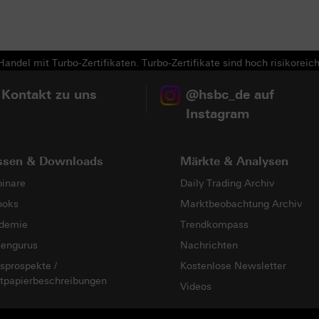
Next
andel mit Turbo-Zertifikaten. Turbo-Zertifikate sind hoch risikoreich
 Kontakt zu uns
@hsbc_de auf
Instagram
ssen & Downloads
Märkte & Analysen
inare
Daily Trading Archiv
ooks
Marktbeobachtung Archiv
demie
Trendkompass
sengurus
Nachrichten
sprospekte /
Kostenlose Newsletter
tpapierbeschreibungen
Videos