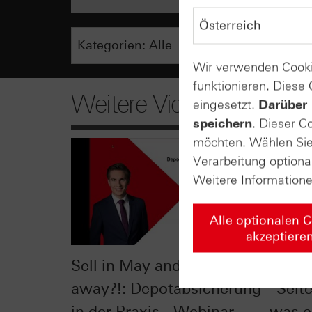
Wir verwenden Cooki
funktionieren. Diese
Weitere Videos
eingesetzt.
Darüber 
speichern
. Dieser C
möchten. Wählen Sie 
Verarbeitung optiona
Weitere Information
Alle optionalen 
akzeptiere
Sell in May and go
S&P 5
away?!: Depotabsicherung
"Selt
in der Praxis - Webinar
was e