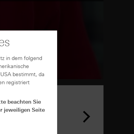
es
tz in dem folgend
merikanische
n USA bestimmt, da
n registriert
tte beachten Sie
r jeweiligen Seite