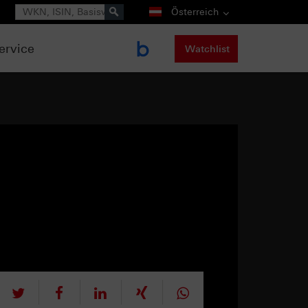
Suche
Österreich
ervice
Watchlist
tweet
teilen
mitteilen
teilen
teilen