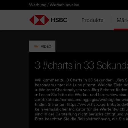
Werbung / Werbehinweise
PRODUKTE
MÄRKTE & ANALYSEN
WISSEN & TOOLS
KONTAKT & SERVICE
LÄNDERAUSWAHL
AUSGEWÄHLTE SEITEN
HEBELPRODUKTE
ANLAGEPRODUKTE
AKTUELLES
ANALYSEN
VIDEOS
WATCHLIST
WEBINARE
WISSEN
TOOLS
KONTAKT
SERVICE
DOWNLOADCENTER
HEBELPRODUKTE
ANALYSEN
WEBINARE
KONTAKT
Watchlist
Knock-out-Produkte
Aktien- / Indexanleihen
Anpassungen / Kündigungen
Daily Trading
Mediathek
Login / Zur Watchlist
Webinartermine
kostenlose eBooks
Aktien- / Indexanleihen Rechner
Kontaktformular
Wir über uns
Basisprospekte /
Deutschland
Produkte
Märk
Wertpapierbeschreibungen
ANLAGEPRODUKTE
VIDEOS
WISSEN
SERVICE
Basisprospekte
Optionsscheine
Bonus-Zertifikate
Intraday-Emissionen
Marktbeobachtung
Daily Trading TV
Webinaraufzeichnungen
Akademie
Open End Knock-out-Produkte
Praktikanten / Werkstudenten
Newsletter Abonnement
Österreich
Rechner
Registrierungsformulare
AKTUELLES
WATCHLIST
TOOLS
DOWNLOADCENTER
Weitere Hebelprodukte
Discount-Zertifikate
Neuemissionen
Trendkompass
ntv-Zertifikate mit HSBC
Börsengurus
VIDEO
Trendkompass
Ausgestoppte Produkte
Express-Zertifikate
Zur Zeichnung
Nachrichten
Börse Stuttgart TV mit HSBC
FAQs
3 #charts in 33 Sekund
Watchlist
Intraday-Emissionen
Kapitalschutz-Produkte
Newsletter-Abonnement
Zertifikate Aktuell mit HSBC
Rolltermine
Willkommen zu ‚3 Charts in 33 Sekunden‘! Jörg Sche
besonders unter die Lupe nimmt. Welche Ziele oder
Sprint-Zertifikate
►Weitere Chartanalysen von Jörg Scherer finden S
►Lesen Sie bitte die Werbe- und Lizenzhinweise 
zertifikate.de/home/Landingpages/wichtigehinwe
Strategie- / Basket- /
finden Sie unter: https://www.hsbc-zertifikate.d
Themenzertifikate
kein verlässlicher Indikator für die Wertentwickl
sind in der Darstellung nicht berücksichtigt und 
Bitte beachten Sie die Beispielrechnung, die Sie
Handverlesen