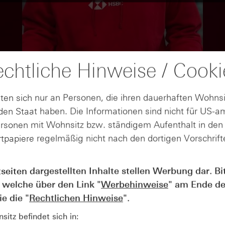
chtliche Hinweise / Cooki
ten sich nur an Personen, die ihren dauerhaften Wohnsi
en Staat haben. Die Informationen sind nicht für US-a
ersonen mit Wohnsitz bzw. ständigem Aufenthalt in de
tpapiere regelmäßig nicht nach den dortigen Vorschrifte
tseiten dargestellten Inhalte stellen Werbung dar. Bi
AUGUST
Wie lange bleibt der DAX® in
07
 welche über den Link "
Werbehinweise
" am Ende de
Rekordlaune? - ntv Zertifikate
e die "
Rechtlichen Hinweise
".
07.08.26
itz befindet sich in: