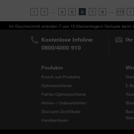
...
...
Previous
1
4
5
6
7
8
177
Im Durchschnitt erleiden 7 von 10 Kleinanlegern Verluste beim H
Kostenlose Infoline:
Ihr
0800/4000 910
Produkte
Wi
Knock-out-Produkte
Web
Optionsscheine
E-B
Faktor-Optionsscheine
Aka
Aktien- / Indexanleihen
Bör
Discount-Zertifikate
Basi
Wer
Handverlesen