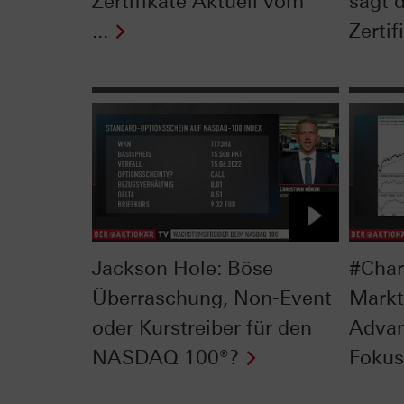
Zertifikate Aktuell vom
sagt 
...
Zertif
Jackson Hole: Böse
#Char
Überraschung, Non-Event
Markt
oder Kurstreiber für den
Advan
NASDAQ 100®?
Fokus 