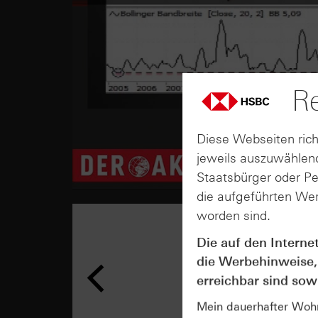
Re
Diese Webseiten rich
jeweils auszuwählend
Staatsbürger oder P
die aufgeführten Wer
worden sind.
Die auf den Interne
die Werbehinweise,
erreichbar sind sowi
Mein dauerhafter Wohns