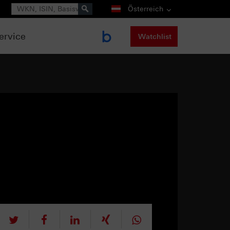
Suche
Österreich
ervice
Watchlist
tweet
teilen
mitteilen
teilen
teilen