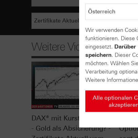
Wir verwenden Cooki
funktionieren. Diese
Weitere Videos
eingesetzt.
Darüber 
speichern
. Dieser C
möchten. Wählen Sie 
Verarbeitung optiona
Weitere Information
Alle optionalen 
akzeptiere
DAX® mit Kursturbulenzen
Delta 
- Gold als Absicherung? -
Optio