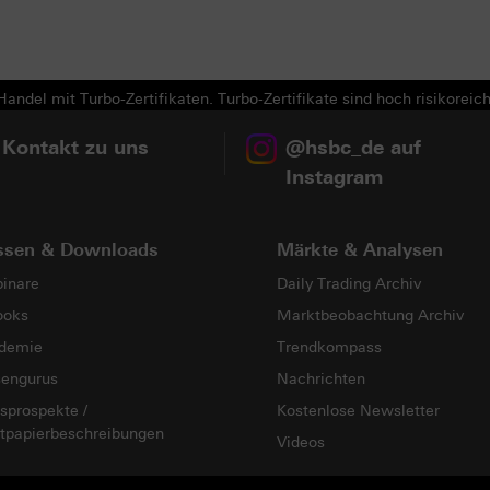
Next
andel mit Turbo-Zertifikaten. Turbo-Zertifikate sind hoch risikoreich
 Kontakt zu uns
@hsbc_de auf
Instagram
ssen & Downloads
Märkte & Analysen
inare
Daily Trading Archiv
ooks
Marktbeobachtung Archiv
demie
Trendkompass
sengurus
Nachrichten
sprospekte /
Kostenlose Newsletter
tpapierbeschreibungen
Videos