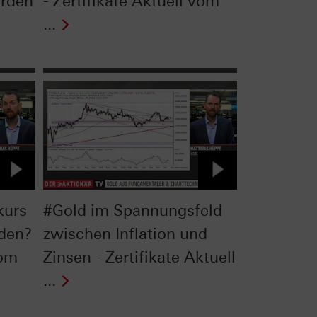
rden
- Zertifikate Aktuell vom
...
kurs
#Gold im Spannungsfeld
rden?
zwischen Inflation und
vom
Zinsen - Zertifikate Aktuell
...