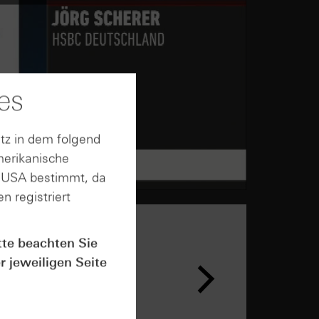
es
tz in dem folgend
merikanische
n USA bestimmt, da
n registriert
tte beachten Sie
r jeweiligen Seite