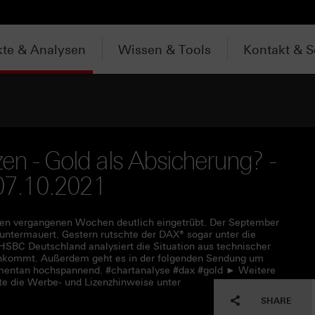
te & Analysen
Wissen & Tools
Kontakt & S
en - Gold als Absicherung? -
 07.10.2021
den vergangenen Wochen deutlich eingetrübt. Der September
untermauert. Gestern rutschte der DAX® sogar unter die
HSBC Deutschland analysiert die Situation aus technischer
t ankommt. Außerdem geht es in der folgenden Sendung um
momentan hochspannend. #chartanalyse #dax #gold ► Weitere
tte die Werbe- und Lizenzhinweise unter
SHARE