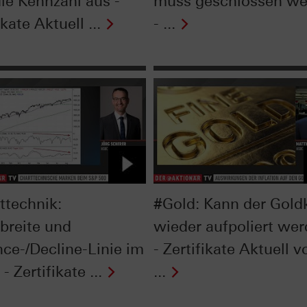
die Kennzahl aus -
muss geschlossen we
ikate Aktuell ...
- ...
ttechnik:
#Gold: Kann der Gold
breite und
wieder aufpoliert we
ce-/Decline-Linie im
- Zertifikate Aktuell 
- Zertifikate ...
...