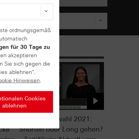
enste ordnungsgemäß
automatisch
gen für 30 Tage zu
sen akzeptieren
n Sie sich gegen die
ies ablehnen".
ookie Hinweisen
.
ptionalen Cookies
ablehnen
Bundestagswahl 2021:
cke
Shorten oder Long gehen?