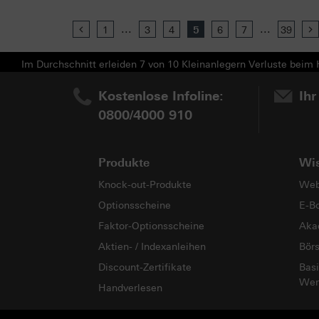
...
...
Previous
1
3
4
5
6
7
39
Im Durchschnitt erleiden 7 von 10 Kleinanlegern Verluste beim H
Kostenlose Infoline:
Ihr
0800/4000 910
Produkte
Wi
Knock-out-Produkte
Web
Optionsscheine
E-B
Faktor-Optionsscheine
Aka
Aktien- / Indexanleihen
Bör
Discount-Zertifikate
Basi
Wer
Handverlesen