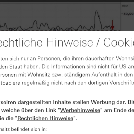
chtliche Hinweise / Cooki
ten sich nur an Personen, die ihren dauerhaften Wohnsi
en Staat haben. Die Informationen sind nicht für US-a
ersonen mit Wohnsitz bzw. ständigem Aufenthalt in de
tpapiere regelmäßig nicht nach den dortigen Vorschrifte
tseiten dargestellten Inhalte stellen Werbung dar. Bi
AUGUST
Wie lange bleibt der DAX® in
07
 welche über den Link "
Werbehinweise
" am Ende de
Rekordlaune? - ntv Zertifikate
e die "
Rechtlichen Hinweise
".
07.08.26
itz befindet sich in: