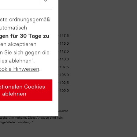
enste ordnungsgemäß
automatisch
gen für 30 Tage zu
sen akzeptieren
n Sie sich gegen die
ies ablehnen".
ookie Hinweisen
.
ptionalen Cookies
ablehnen
eschart im Anhang. Diese Angaben sind kein
nftige Wertentwicklung.*