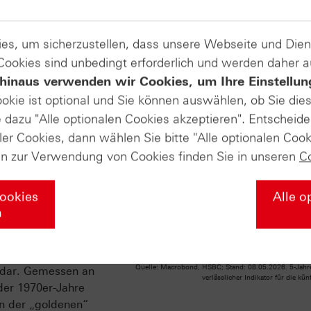
ahljahr – wie 2026
scherweise in eine
iese erstreckt sich bis
es, um sicherzustellen, dass unsere Webseite und Di
nal beste Phase des
 Cookies sind unbedingt erforderlich und werden daher 
 hält bis zum
hinaus verwenden wir Cookies, um Ihre Einstellun
 Seitwärtsphase im
ookie ist optional und Sie können auswählen, ob Sie die
lt also in den
dazu "Alle optionalen Cookies akzeptieren". Entscheide
hreshälfte der
ler Cookies, dann wählen Sie bitte "Alle optionalen Cook
Verschnaufpause
te. Ab Anfang Juli
en zur Verwendung von Cookies finden Sie in unseren
C
 Erfolgsaussichten.
n Rahmenbedingungen
Cookies
Alle o
errand hinaus fällt
n
onstruktiv aus.
äsidentschaftszyklus
s kommende
Quelle: Macrobond, HSBC; Stand: 08.05.2026. 5-Jahr
e dar. Gemessen an
verlässlicher Indikator für die kü
der 1970er-Jahre
in der „goldenen“