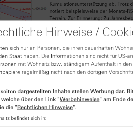
Kumulationsunterstützung ab. Trotz 
notiert beispielsweise der Monats-RS
Terrain. Zur Erinnerung: Zu Jahresbe
Allzeithochs bei knapp 5.600 USD erre
chtliche Hinweise / Cooki
Wert von 95 – der höchste Stand sei
MACD befindet sich unverändert auf 
Gerade im langfristigen Bereich signa
ten sich nur an Personen, die ihren dauerhaften Wohnsi
Indikatoren weiterhin einen gewisse
en Staat haben. Die Informationen sind nicht für US-a
ist eine gute Überleitung zu den zy
ersonen mit Wohnsitz bzw. ständigem Aufenthalt in de
Bekanntermaßen befinden wir uns 20
tpapiere regelmäßig nicht nach den dortigen Vorschrifte
Zwischenwahljahr. Gemessen am durc
e Angaben sind kein verlässlicher
g.*
dieses mit einem Plus von 15 % gem
einiges zu bieten. Doch es gibt an di
tseiten dargestellten Inhalte stellen Werbung dar. Bi
(Fortsetzung siehe unten).
 welche über den Link "
Werbehinweise
" am Ende de
e die "
Rechtlichen Hinweise
".
itz befindet sich in:
lzyklus – ab Juli?