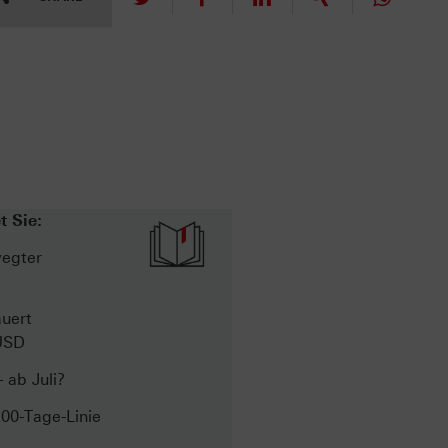
t Sie:
wegter
auert
USD
 ab Juli?
00-Tage-Linie