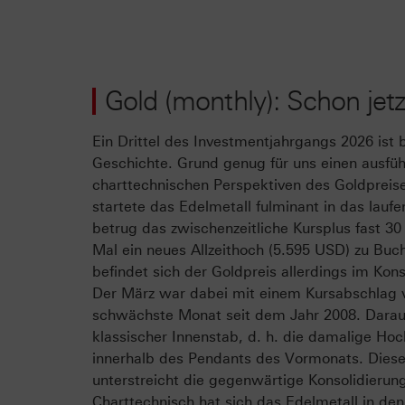
Gold (monthly): Schon jet
Ein Drittel des Investmentjahrgangs 2026 ist 
Geschichte. Grund genug für uns einen ausführ
charttechnischen Perspektiven des Goldpreis
startete das Edelmetall fulminant in das lauf
betrug das zwischenzeitliche Kursplus fast 3
Mal ein neues Allzeithoch (5.595 USD) zu Buch
befindet sich der Goldpreis allerdings im Ko
Der März war dabei mit einem Kursabschlag 
schwächste Monat seit dem Jahr 2008. Darauf 
klassischer Innenstab, d. h. die damalige Hoc
innerhalb des Pendants des Vormonats. Dies
unterstreicht die gegenwärtige Konsolidierun
Charttechnisch hat sich das Edelmetall in de