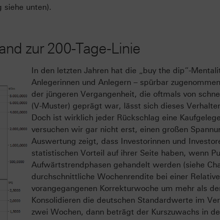
 siehe unten).
and zur 200-Tage-Linie
In den letzten Jahren hat die „buy the dip“-Mentali
Anlegerinnen und Anlegern – spürbar zugenommen
der jüngeren Vergangenheit, die oftmals von schn
(V-Muster) geprägt war, lässt sich dieses Verhalte
Doch ist wirklich jeder Rückschlag eine Kaufgelege
versuchen wir gar nicht erst, einen großen Spann
Auswertung zeigt, dass Investorinnen und Investor
statistischen Vorteil auf ihrer Seite haben, wenn P
Aufwärtstrendphasen gehandelt werden (siehe Char
durchschnittliche Wochenrendite bei einer Relative
vorangegangenen Korrekturwoche um mehr als den
Konsolidieren die deutschen Standardwerte im Ver
zwei Wochen, dann beträgt der Kurszuwachs in de