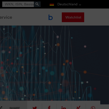
Suche
Deutschland
ervice
Watchlist
tweet
teilen
mitteilen
teilen
teilen
SHARE