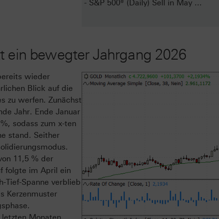
- S&P 500® (Daily) Sell in May ...
zt ein bewegter Jahrgang 2026
bereits wieder
lichen Blick auf die
es zu werfen. Zunächst
ende Jahr. Ende Januar
0 %, sodass zum x-ten
e stand. Seither
nsolidierungsmodus.
von 11,5 % der
folgte im April ein
h-Tief-Spanne verblieb
es Kerzenmuster
gsphase.
n letzten Monaten