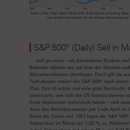
Quelle: LSEG, HSBC; Stand: 08.05.2026. 5-Jahreschart im Anhang. Diese
kein verlässlicher Indikator für die künftige Wertentwicklung.
S&P 500® (Daily) Sell in Ma
… and go away – als besonderes Bonbon und 
Kalender blicken wir auf eine der ältesten un
Börsenweisheiten überhaupt. Doch gilt sie auc
Turbulenzen notiert der S&P 500® nach einem 
Plus. Das ist schon mal eine gute Nachricht,
untersucht, wie sich die US-Standardwerte v
Ende September entwickelt haben – und zwar
dass das Aktienbarometer per Ende April im P
Basis der Daten seit 1957 legte der S&P 500®
September im Mittel um 1,02 % zu. Während 