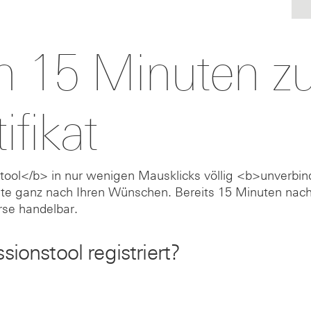
ch 15 Minuten 
ifikat
ool</b> in nur wenigen Mausklicks völlig <b>unverbin
ate ganz nach Ihren Wünschen. Bereits 15 Minuten nac
örse handelbar.
sionstool registriert?