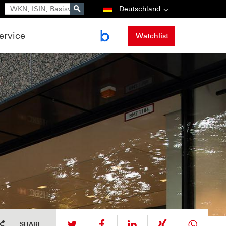
Suche
Deutschland
ervice
Watchlist
tweet
teilen
mitteilen
teilen
teilen
SHARE