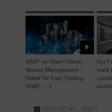
DAX® im Chart-Check:
Vor F
Money Management -
stark 
Hebel für Euer Trading -
Leitzi
HSBC ...
wirkli
...
Previous
1
2
3
4
5
177
Next