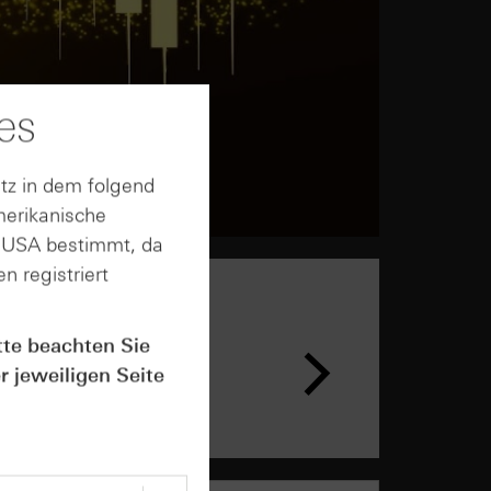
es
tz in dem folgend
merikanische
n USA bestimmt, da
n registriert
n &
tte beachten Sie
ar
r jeweiligen Seite