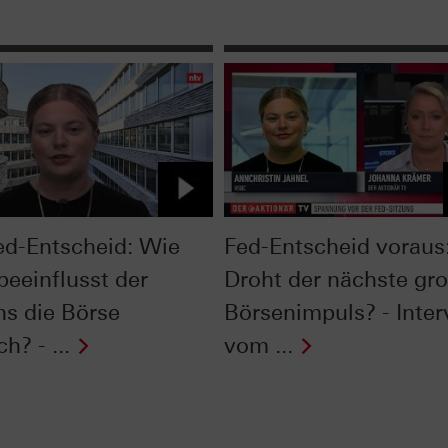
ed-Entscheid: Wie
Fed-Entscheid voraus
beeinflusst der
Droht der nächste gr
ns die Börse
Börsenimpuls? - Inte
ch? - ...
vom ...