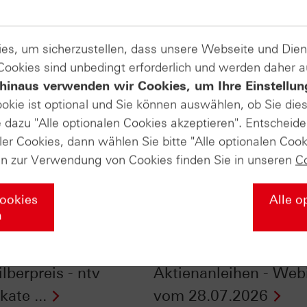
es, um sicherzustellen, dass unsere Webseite und Di
 Cookies sind unbedingt erforderlich und werden daher 
hinaus verwenden wir Cookies, um Ihre Einstellun
ookie ist optional und Sie können auswählen, ob Sie die
dazu "Alle optionalen Cookies akzeptieren". Entscheide
ler Cookies, dann wählen Sie bitte "Alle optionalen Cook
en zur Verwendung von Cookies finden Sie in unseren
C
Cookies
Alle o
n
nfluss der
Checkliste - Zinsen
szeiten auf Gold-
sichern mit
lberpreis - ntv
Aktienanleihen - Web
kate ...
vom 28.07.2026