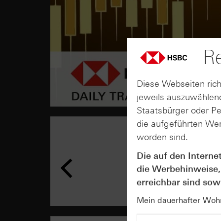
Re
Diese Webseiten rich
jeweils auszuwählend
Staatsbürger oder P
die aufgeführten Wer
worden sind.
Die auf den Interne
die Werbehinweise,
erreichbar sind sowi
Mein dauerhafter Wohns