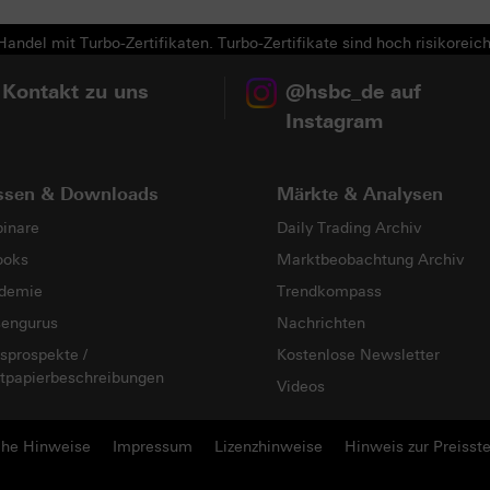
andel mit Turbo-Zertifikaten. Turbo-Zertifikate sind hoch risikoreich
 Kontakt zu uns
@hsbc_de auf
Instagram
ssen & Downloads
Märkte & Analysen
inare
Daily Trading Archiv
ooks
Marktbeobachtung Archiv
demie
Trendkompass
sengurus
Nachrichten
sprospekte /
Kostenlose Newsletter
tpapierbeschreibungen
Videos
che Hinweise
Impressum
Lizenzhinweise
Hinweis zur Preisste