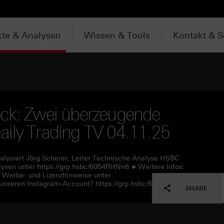
te & Analysen
Wissen & Tools
Kontakt & S
eck: Zwei überzeugende
ily Trading TV 04.11.25
alysiert Jörg Scherer, Leiter Technische Analyse HSBC
lysen unter https://grp.hsbc/6054RHNn8 ►Weitere Infos:
e Werbe- und Lizenzhinweise unter
unseren Instagram-Account? https://grp.hsbc/6057RHNn1
SHARE