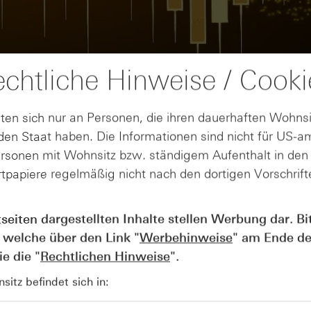
chtliche Hinweise / Cooki
ten sich nur an Personen, die ihren dauerhaften Wohnsi
en Staat haben. Die Informationen sind nicht für US-a
ersonen mit Wohnsitz bzw. ständigem Aufenthalt in de
tpapiere regelmäßig nicht nach den dortigen Vorschrifte
AUGUST
Der Blick ins Kleingedruckte: Koste
04
tseiten dargestellten Inhalte stellen Werbung dar. Bi
Kündigungen bei Derivaten - Webin
 welche über den Link "
Werbehinweise
" am Ende de
vom 04.08.2026
e die "
Rechtlichen Hinweise
".
itz befindet sich in: