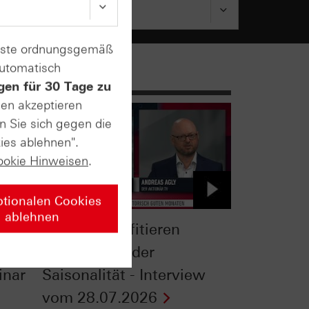
enste ordnungsgemäß
automatisch
gen für 30 Tage zu
sen akzeptieren
n Sie sich gegen die
ies ablehnen".
ookie Hinweisen
.
ptionalen Cookies
ablehnen
Gold: So profitieren
Anleger von der
inar
Saisonalität - Interview
vom 28.07.2026