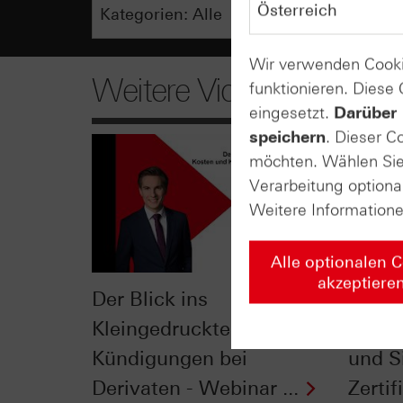
Wir verwenden Cooki
Weitere Videos
funktionieren. Diese
eingesetzt.
Darüber 
speichern
. Dieser C
möchten. Wählen Sie 
Verarbeitung optiona
Weitere Information
Alle optionalen 
akzeptiere
Der Blick ins
Der Ei
Kleingedruckte: Kosten &
Jahre
Kündigungen bei
und Si
Derivaten - Webinar ...
Zertifi