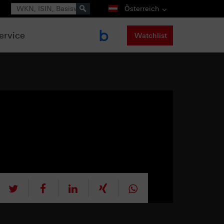
Suche
Österreich
ervice
Watchlist
tweet
teilen
mitteilen
teilen
teilen