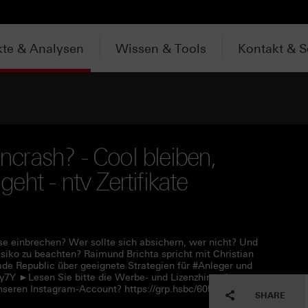
te & Analysen
Wissen & Tools
Kontakt & S
crash? - Cool bleiben,
ht - ntv Zertifikate
 einbrechen? Wer sollte sich absichern, wer nicht? Und
iko zu beachten? Raimund Brichta spricht mit Christian
e Republic über geeignete Strategien für #Anleger und
Qy7Y ►Lesen Sie bitte die Werbe- und Lizenzhinweise unter
nseren Instagram-Account? https://grp.hsbc/60590Qy7W
SHARE