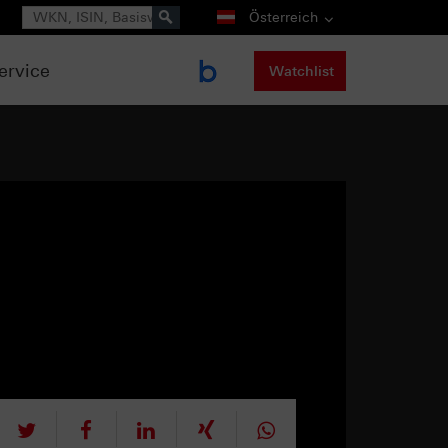
Suche
Österreich
ervice
Watchlist
tweet
teilen
mitteilen
teilen
teilen