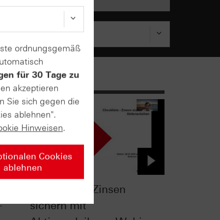
enste ordnungsgemäß
automatisch
gen für 30 Tage zu
sen akzeptieren
n Sie sich gegen die
ies ablehnen".
ookie Hinweisen
.
ptionalen Cookies
ablehnen
Checkliste - Zinsen
-
sichern mit