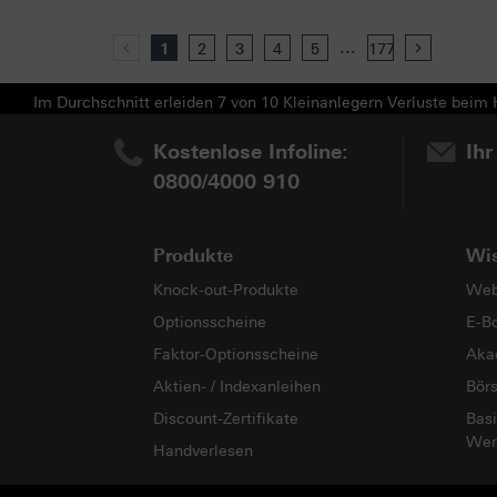
...
Previous
1
2
3
4
5
177
Next
Im Durchschnitt erleiden 7 von 10 Kleinanlegern Verluste beim H
Kostenlose Infoline:
Ihr
0800/4000 910
Produkte
Wi
Knock-out-Produkte
Web
Optionsscheine
E-B
Faktor-Optionsscheine
Aka
Aktien- / Indexanleihen
Bör
Discount-Zertifikate
Basi
Wer
Handverlesen