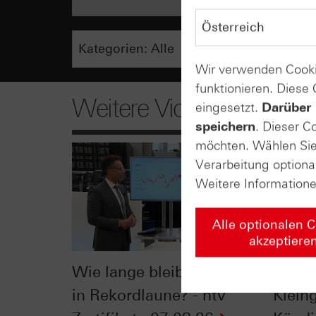
Wir verwenden Cooki
funktionieren. Diese
Weitere Videos
eingesetzt.
Darüber 
speichern
. Dieser C
möchten. Wählen Sie 
Verarbeitung optiona
Weitere Information
Alle optionalen 
akzeptiere
Wie lange bleibt der DAX®
Der Bl
in Rekordlaune? - ntv
Klein