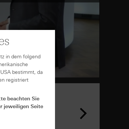
es
tz in dem folgend
merikanische
n USA bestimmt, da
n registriert
tte beachten Sie
r jeweiligen Seite