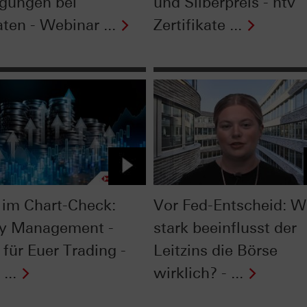
gungen bei
und Silberpreis - ntv
ten - Webinar ...
Zertifikate ...
im Chart-Check:
Vor Fed-Entscheid: W
y Management -
stark beeinflusst der
 für Euer Trading -
Leitzins die Börse
...
wirklich? - ...