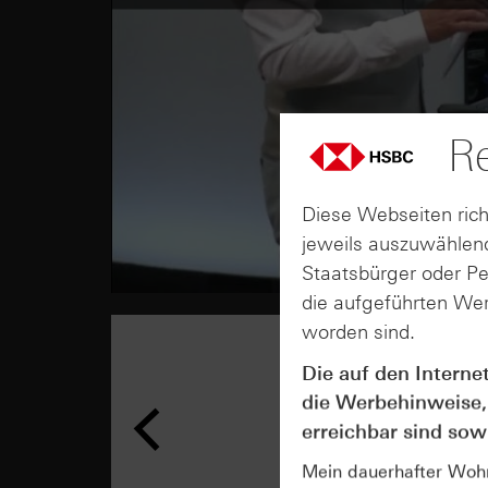
Re
Diese Webseiten rich
jeweils auszuwählend
Staatsbürger oder P
die aufgeführten Wer
worden sind.
Die auf den Interne
die Werbehinweise,
erreichbar sind sowi
Mein dauerhafter Wohns