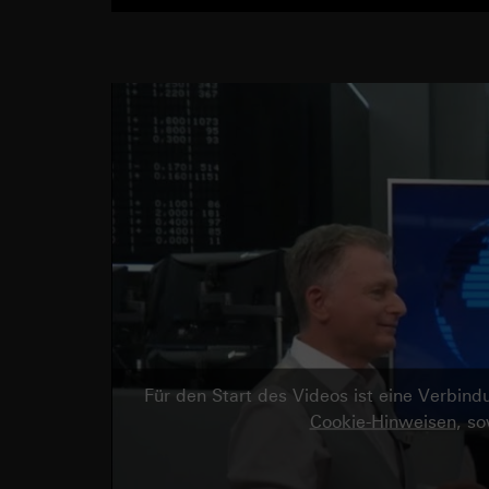
Für den Start des Videos ist eine Verbi
Cookie-Hinweisen
, s