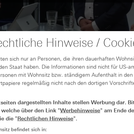
chtliche Hinweise / Cooki
ten sich nur an Personen, die ihren dauerhaften Wohnsi
en Staat haben. Die Informationen sind nicht für US-a
ersonen mit Wohnsitz bzw. ständigem Aufenthalt in de
tpapiere regelmäßig nicht nach den dortigen Vorschrifte
tseiten dargestellten Inhalte stellen Werbung dar. Bi
AUGUST
Wie lange bleibt der DAX® in
07
 welche über den Link "
Werbehinweise
" am Ende de
Rekordlaune? - ntv Zertifikate
e die "
Rechtlichen Hinweise
".
07.08.26
itz befindet sich in: