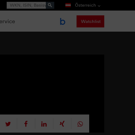
Suche
Österreich
ervice
Watchlist
tweet
teilen
mitteilen
teilen
teilen