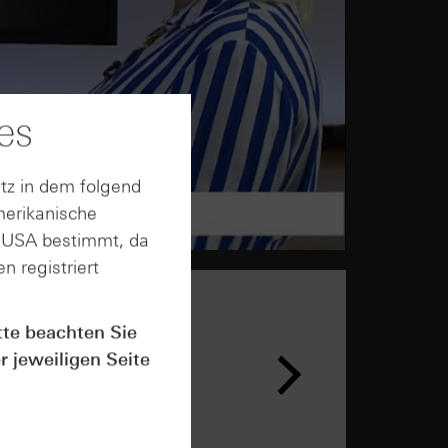
es
tz in dem folgend
merikanische
n USA bestimmt, da
n registriert
tte beachten Sie
r jeweiligen Seite