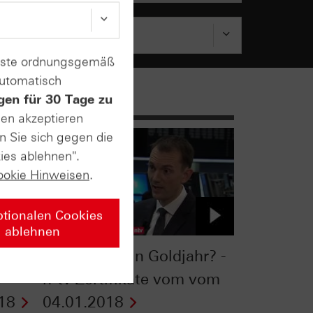
enste ordnungsgemäß
automatisch
gen für 30 Tage zu
sen akzeptieren
n Sie sich gegen die
ies ablehnen".
ookie Hinweisen
.
ptionalen Cookies
ablehnen
g des
Wird 2018 ein Goldjahr? -
e
n-tv Zertifikate vom vom
18
04.01.2018