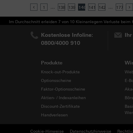
...
...
Previous
1
138
139
140
141
142
177
Im Durchschnitt erleiden 7 von 10 Kleinanlegern Verluste beim H
Kostenlose Infoline:
Ihr
0800/4000 910
Produkte
Wi
Knock-out-Produkte
Web
Optionsscheine
E-B
Faktor-Optionsscheine
Aka
Aktien- / Indexanleihen
Bör
Discount-Zertifikate
Basi
Wer
Handverlesen
Cookie-Hinweise
Datenschutzhinweise
Rechtli