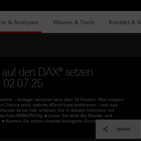
te & Analysen
Wissen & Tools
Kontakt & S
r auf den DAX® setzen
m 02.07.25
alle – Anleger verlieren teils über 14 Prozent. Wie reagiert
n Chance wird, welche #Zertifikate profitieren – und was
ndel zu tun hat, erfahren Sie in diesem Interview mit
//grp.hsbc/6056ONO0g ►Lesen Sie bitte die Werbe- und
09 ►Kennen Sie schon unseren Instagram-Account?
SHARE