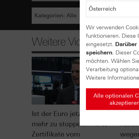
Wir verwenden Cooki
funktionieren. Diese
Weitere Videos
eingesetzt.
Darüber 
speichern
. Dieser C
möchten. Wählen Sie 
Verarbeitung optiona
Weitere Information
Alle optionalen 
akzeptiere
Ist der Euro jetzt nicht
Anlage
mehr zu stoppen? – n-tv
hoher 
Zertifikate vom
wegen!