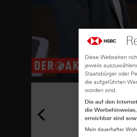
Re
Diese Webseiten rich
jeweils auszuwählend
Staatsbürger oder P
die aufgeführten Wer
worden sind.
Die auf den Interne
die Werbehinweise,
erreichbar sind sowi
Mein dauerhafter Wohns