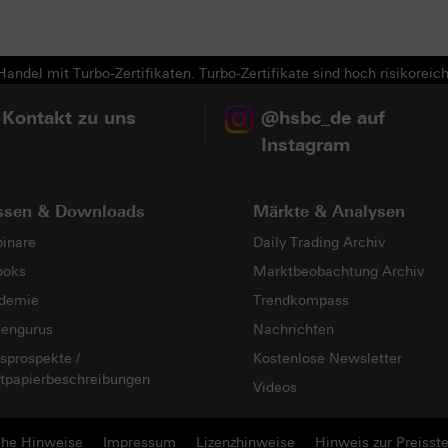
Next
andel mit Turbo-Zertifikaten. Turbo-Zertifikate sind hoch risikoreich
 Kontakt zu uns
@hsbc_de auf
Instagram
ssen & Downloads
Märkte & Analysen
inare
Daily Trading Archiv
ooks
Marktbeobachtung Archiv
demie
Trendkompass
sengurus
Nachrichten
sprospekte /
Kostenlose Newsletter
tpapierbeschreibungen
Videos
che Hinweise
Impressum
Lizenzhinweise
Hinweis zur Preisste