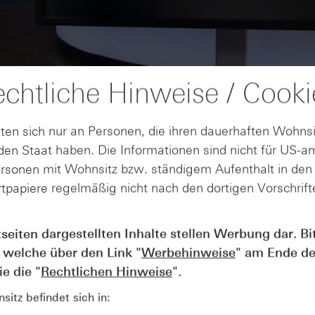
chtliche Hinweise / Cooki
ten sich nur an Personen, die ihren dauerhaften Wohnsi
en Staat haben. Die Informationen sind nicht für US-a
ersonen mit Wohnsitz bzw. ständigem Aufenthalt in de
tpapiere regelmäßig nicht nach den dortigen Vorschrifte
AUGUST
tseiten dargestellten Inhalte stellen Werbung dar. Bi
Wie lange bleibt der DAX® in
07
 welche über den Link "
Werbehinweise
" am Ende de
Rekordlaune? - ntv Zertifikate
07.08.26
e die "
Rechtlichen Hinweise
".
itz befindet sich in: