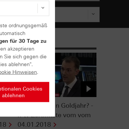
enste ordnungsgemäß
automatisch
gen für 30 Tage zu
sen akzeptieren
n Sie sich gegen die
ies ablehnen".
ookie Hinweisen
.
ptionalen Cookies
ablehnen
g des
Wird 2018 ein Goldjahr? -
e
n-tv Zertifikate vom vom
18
04.01.2018