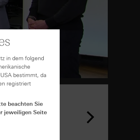
es
tz in dem folgend
merikanische
n USA bestimmt, da
n registriert
tte beachten Sie
r jeweiligen Seite