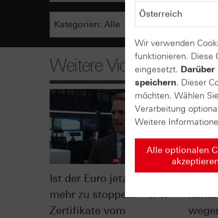
Wir verwenden Cooki
funktionieren. Diese
Weitere Videos
eingesetzt.
Darüber 
speichern
. Dieser C
möchten. Wählen Sie 
Verarbeitung optiona
Weitere Information
Alle optionalen 
akzeptiere
Ist der Euro jetzt nicht
Anlage
mehr zu stoppen? – n-tv
hoher 
Zertifikate vom
wegen!