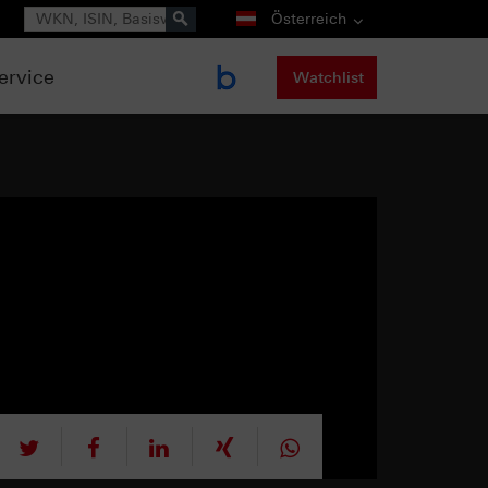
Suche
Österreich
ervice
Watchlist
tweet
teilen
mitteilen
teilen
teilen