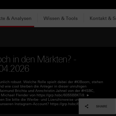
te & Analysen
Wissen & Tools
Kontakt & S
noch in den Märkten? -
.04.2026
unlich robust. Welche Rolle spielt dabei der #KIBoom, stehen
 wie cool bleiben die Anleger in dieser unruhigen
aimund Brichta und Annchristin Jahnel von der #HSBC,
ichael Flender von https://grp.hsbc/6055BBKTi9. ►
en Sie bitte die Werbe- und Lizenzhinweise unter
 unseren Instagram-Account? https://grp.hsbc/6050q4HQC
SHARE