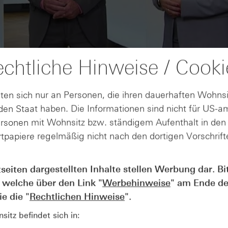
chtliche Hinweise / Cooki
ten sich nur an Personen, die ihren dauerhaften Wohnsi
en Staat haben. Die Informationen sind nicht für US-a
ersonen mit Wohnsitz bzw. ständigem Aufenthalt in de
tpapiere regelmäßig nicht nach den dortigen Vorschrifte
AUGUST
tseiten dargestellten Inhalte stellen Werbung dar. Bi
Wie lange bleibt der DAX® in
07
 welche über den Link "
Werbehinweise
" am Ende de
Rekordlaune? - ntv Zertifikate
07.08.26
e die "
Rechtlichen Hinweise
".
itz befindet sich in: