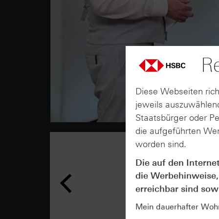
Re
Diese Webseiten rich
jeweils auszuwählend
Staatsbürger oder P
die aufgeführten Wer
worden sind.
Die auf den Interne
die Werbehinweise,
erreichbar sind sowi
Mein dauerhafter Wohns