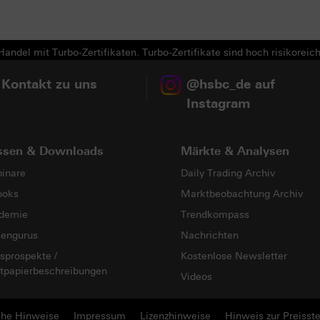
Next
andel mit Turbo-Zertifikaten. Turbo-Zertifikate sind hoch risikoreich
 Kontakt zu uns
@hsbc_de auf
Instagram
ssen & Downloads
Märkte & Analysen
inare
Daily Trading Archiv
ooks
Marktbeobachtung Archiv
demie
Trendkompass
sengurus
Nachrichten
sprospekte /
Kostenlose Newsletter
tpapierbeschreibungen
Videos
che Hinweise
Impressum
Lizenzhinweise
Hinweis zur Preisste