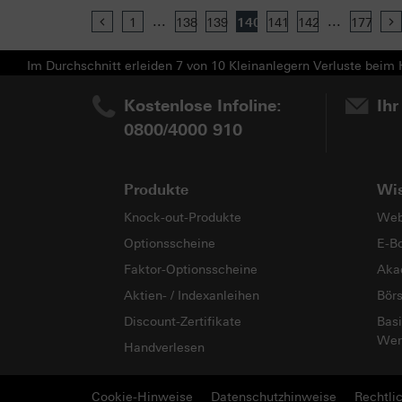
...
...
Previous
1
138
139
140
141
142
177
Im Durchschnitt erleiden 7 von 10 Kleinanlegern Verluste beim H
Kostenlose Infoline:
Ihr
0800/4000 910
Produkte
Wi
Knock-out-Produkte
Web
Optionsscheine
E-B
Faktor-Optionsscheine
Aka
Aktien- / Indexanleihen
Bör
Discount-Zertifikate
Basi
Wer
Handverlesen
Cookie-Hinweise
Datenschutzhinweise
Rechtli