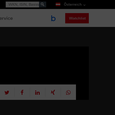
Suche
Österreich
ervice
Watchlist
tweet
teilen
mitteilen
teilen
teilen