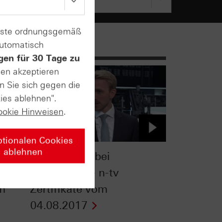
enste ordnungsgemäß
automatisch
gen für 30 Tage zu
sen akzeptieren
n Sie sich gegen die
ies ablehnen".
ookie Hinweisen
.
ptionalen Cookies
ablehnen
ation
Komplexität bei
Zertifikaten - n-tv
om
Zertifikate vom
04.08.2017