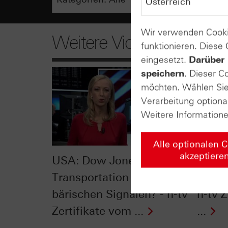
Wir verwenden Cooki
Weitere Videos
funktionieren. Diese
eingesetzt.
Darüber 
speichern
. Dieser C
möchten. Wählen Sie 
Verarbeitung optiona
Weitere Information
Alle optionalen 
akzeptiere
USA: Dow Jones
Hype 
Transportation mit
sollte
bärischen Signalen? - n-tv
n-tv Z
Zertifikate vom ...
...