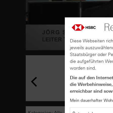
Re
Diese Webseiten rich
jeweils auszuwählend
Staatsbürger oder P
die aufgeführten Wer
worden sind.
Die auf den Interne
die Werbehinweise,
erreichbar sind sowi
Mein dauerhafter Wohns