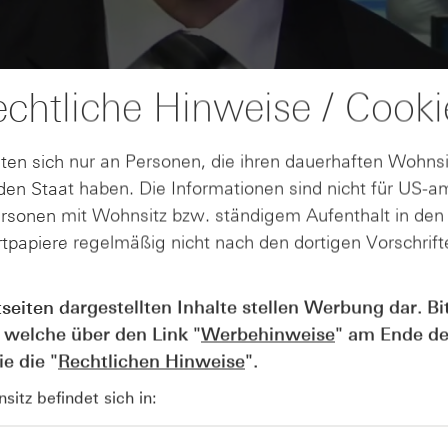
chtliche Hinweise / Cooki
ten sich nur an Personen, die ihren dauerhaften Wohnsi
en Staat haben. Die Informationen sind nicht für US-a
ersonen mit Wohnsitz bzw. ständigem Aufenthalt in de
tpapiere regelmäßig nicht nach den dortigen Vorschrifte
AUGUST
Der Blick ins Kleingedruckte: Koste
04
tseiten dargestellten Inhalte stellen Werbung dar. Bi
Kündigungen bei Derivaten - Webin
 welche über den Link "
Werbehinweise
" am Ende de
vom 04.08.2026
e die "
Rechtlichen Hinweise
".
itz befindet sich in: