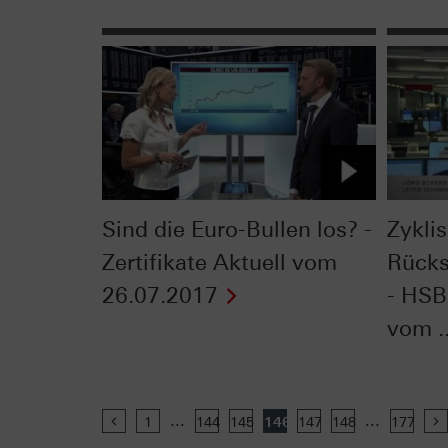
Sind die Euro-Bullen los? -
Zykli
Zertifikate Aktuell vom
Rücks
26.07.2017
- HSB
vom ..
...
...
Previous
1
144
145
146
147
148
177