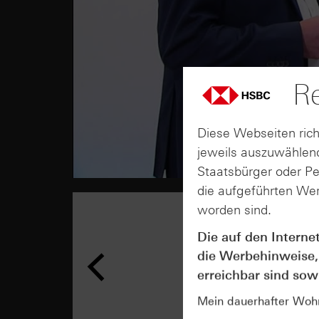
Re
Diese Webseiten rich
jeweils auszuwählend
Staatsbürger oder P
die aufgeführten Wer
worden sind.
Die auf den Interne
die Werbehinweise,
erreichbar sind sowi
Mein dauerhafter Wohns