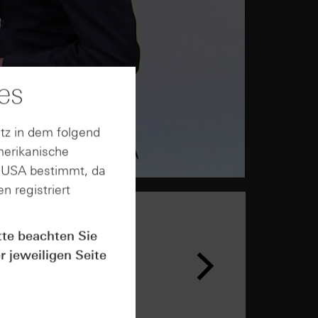
es
tz in dem folgend
merikanische
n USA bestimmt, da
n registriert
tte beachten Sie
r jeweiligen Seite