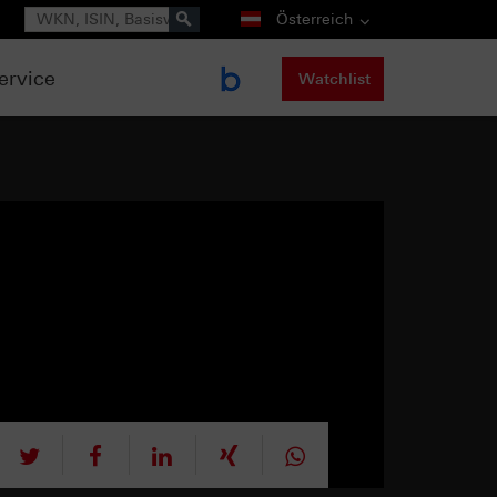
Suche
Österreich
ervice
Watchlist
tweet
teilen
mitteilen
teilen
teilen